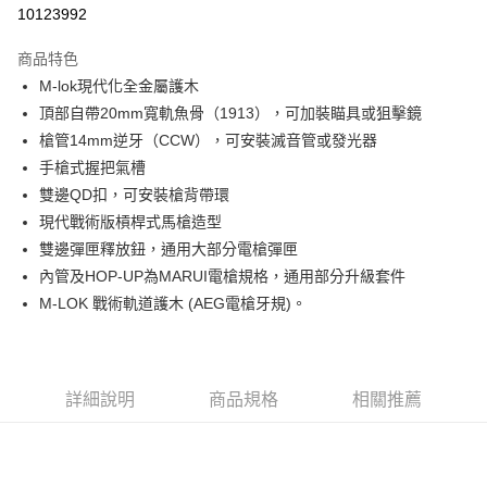
信用卡分期付款
10123992
3 期 0 利率 每期
NT$3,833
21家銀行
商品特色
合作金庫商業銀行
第一商業銀行
LINE Pay
M-lok現代化全金屬護木
華南商業銀行
彰化商業銀行
頂部自帶20mm寬軌魚骨（1913），可加裝瞄具或狙擊鏡
Apple Pay
上海商業儲蓄銀行
台北富邦商業銀行
國泰世華商業銀行
兆豐國際商業銀行
槍管14mm逆牙（CCW），可安裝滅音管或發光器
街口支付
臺灣中小企業銀行
台中商業銀行
手槍式握把氣槽
匯豐（台灣）商業銀行
華泰商業銀行
雙邊QD扣，可安裝槍背帶環
悠遊付
聯邦商業銀行
遠東國際商業銀行
現代戰術版槓桿式馬槍造型
元大商業銀行
永豐商業銀行
AFTEE先享後付
雙邊彈匣釋放鈕，通用大部分電槍彈匣
玉山商業銀行
星展（台灣）商業銀行
相關說明
內管及HOP-UP為MARUI電槍規格，通用部分升級套件
台新國際商業銀行
中國信託商業銀行
【關於「AFTEE先享後付」】
台灣樂天信用卡公司
M-LOK 戰術軌道護木 (AEG電槍牙規)。
ATM付款
AFTEE先享後付是「在收到商品之後才付款」的支付方式。 讓您購物簡單
便利好安心！
貨到付款
１．簡單：不需註冊會員、不需綁卡、不需儲值。
２．便利：只要手機號碼，簡訊認證，即可結帳。
３．安心：先確認商品／服務後，再付款。
運送方式
詳細說明
商品規格
相關推薦
【「AFTEE先享後付」結帳流程】
新竹物流
１．於結帳方式選擇「AFTEE先享後付」後，將跳轉至「AFTEE先享後付」
每筆NT$200，滿NT$2,000(含以上)免運費
結帳頁面，進行簡訊認證並確認金額後，即可完成結帳。
２．訂單成立數日內，您將收到繳費通知簡訊。