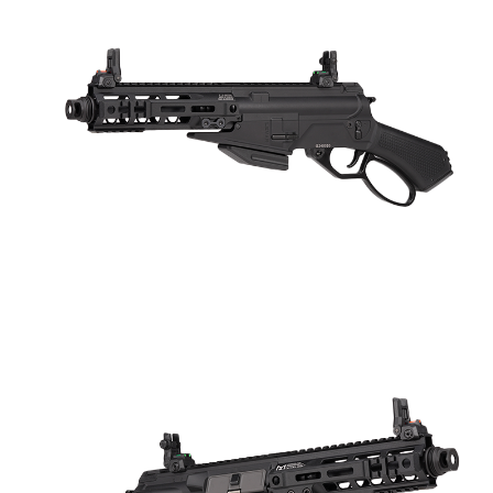
郵局
３．收到繳費通知簡訊後14天內，點擊此簡訊中的連結，可透過四大超商／
ATM／網路銀行／等多元方式進行付款，方視為交易完成。
每筆NT$150，滿NT$2,000(含以上)免運費
※ 請注意：結帳手續完成當下不需立刻繳費，但若您需要取消訂單，請聯絡
購買商品的店家。未經商家同意取消之訂單仍視為有效，需透過AFTEE先享
宅配
後付繳納相關費用。
每筆NT$400
※ 交易是否成功請以「AFTEE先享後付 」之結帳頁面顯示為準，若有關於
是否繳費成功／繳費後需取消欲退款等相關疑問，請聯繫「AFTEE先享後付
客戶支援中心」
https://netprotections.freshdesk.com/support/home
貨到付款-黑貓
每筆NT$200，滿NT$2,000(含以上)免運費
【注意事項】
１．透過由恩沛科技股份有限公司提供之「AFTEE先享後付」服務完成之交
國家/地區配送
查看運費
易，需依本服務之必要範圍內提供個人資料，並將交易相關給付款項請求債
權轉讓予恩沛科技股份有限公司。
２．關於個人資料處理事宜，請瀏覽以下網址：
https://aftee.tw/terms/#terms3
３．未成年的使用者請事先徵得法定代理人或監護人之同意方可使用
「AFTEE先享後付」，若未經同意申辦者引起之損失，本公司不負相關責
任。
４．使用「AFTEE先享後付」時，將依據個別帳號之用戶狀況，依本公司即
時審查核予不同之上限額度；若仍有額度不足之情形，本公司將視審查結果
請求用戶進行身份認證。
５．嚴禁一人註冊多個帳號或使用他人資訊註冊。若發現惡意使用之情形，
恩沛科技股份有限公司將有權停止該用戶之使用額度並採取法律行動。