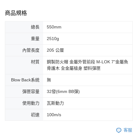
商品規格
總長
550mm
重量
2510g
內管長度
205 公厘
材質
鋼製防火帽 金屬外管前段 M-LOK 7"金屬魚
骨護木 全金屬槍身 塑料彈匣
Blow Back系統
無
彈匣容量
32發(6mm BB彈)
使用動力
瓦斯動力
初速
100m/s
客服