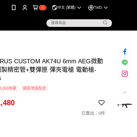
0
中文 (繁體)
TWD
RUS CUSTOM AK74U 6mm AEG微動
鋼製精密管+雙彈匣 彈夾電槍 電動槍-
6
2,000免運
國家/地區配送
,480
已賣出：0件