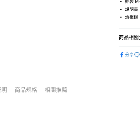
聯邦商
鋁製 M
元大商
AFTEE先
說明書
玉山商
相關說明
清槍條
台新國
【關於「A
台灣樂
ATM付款
AFTEE
便利好安
商品相關分
貨到付款
１．簡單
２．便利
新品上市
３．安心
分享
運送方式
ARCTURU
【「AFT
１．於結帳
槍款選擇
新竹物流
付」結帳
每筆NT$2
２．訂單
槍款選擇
３．收到繳
說明
商品規格
相關推薦
／ATM／
郵局
※ 請注意
每筆NT$1
絡購買商品
先享後付
宅配
※ 交易是
是否繳費成
每筆NT$4
付客戶支
貨到付款-
【注意事
每筆NT$2