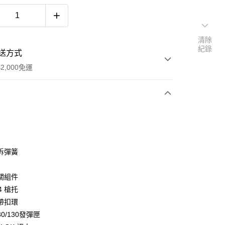
清除
紀錄
送方式
2,000免運
次付款
期付款
0 利率 每期
NT$3,826
21家銀行
拆彈簧
庫商業銀行
第一商業銀行
業銀行
彰化商業銀行
關組件
業儲蓄銀行
台北富邦商業銀行
4 槍托
華商業銀行
兆豐國際商業銀行
帶扣環
小企業銀行
台中商業銀行
0/130發彈匣
台灣）商業銀行
華泰商業銀行