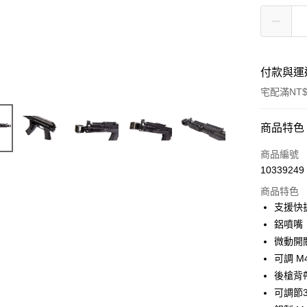
付款與運
宅配滿NT$
付款方式
商品特色
信用卡一
商品編號
10339249
信用卡分
商品特色
3 期 
支援快
合作金
鋁噴嘴
LINE Pay
華南商
微動開
Apple Pay
上海商
可調 M
國泰世
後槍背
街口支付
臺灣中
可調節3
匯豐（
悠遊付