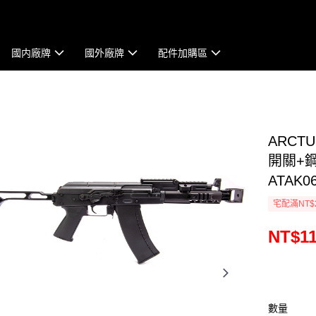
國内廠牌
國外廠牌
配件加購區
ARCTU
開關+
ATAK0
宅配滿NT$
NT$11
數量