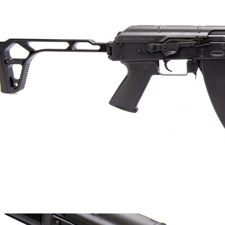
１．透過由
交易，需
國家/地區
求債權轉
２．關於
https://aft
３．未成
「AFTE
任。
４．使用「
即時審查
結果請求
５．嚴禁
形，恩沛
動。