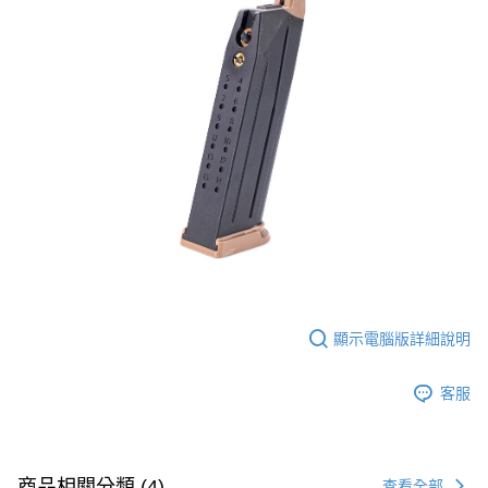
7-11取貨付款
３．收到繳費通知簡訊後14天內，點擊此簡訊中的連結，可透過四大超商／
ATM／網路銀行／等多元方式進行付款，方視為交易完成。
每筆NT$60，滿NT$2,000(含以上)免運費
※ 請注意：結帳手續完成當下不需立刻繳費，但若您需要取消訂單，請聯絡
購買商品的店家。未經商家同意取消之訂單仍視為有效，需透過AFTEE先享
7-11取貨(快速到店)
後付繳納相關費用。
每筆NT$60，滿NT$2,000(含以上)免運費
※ 交易是否成功請以「AFTEE先享後付 」之結帳頁面顯示為準，若有關於
是否繳費成功／繳費後需取消欲退款等相關疑問，請聯繫「AFTEE先享後付
客戶支援中心」
https://netprotections.freshdesk.com/support/home
新竹物流
每筆NT$200，滿NT$2,000(含以上)免運費
【注意事項】
１．透過由恩沛科技股份有限公司提供之「AFTEE先享後付」服務完成之交
郵局
易，需依本服務之必要範圍內提供個人資料，並將交易相關給付款項請求債
權轉讓予恩沛科技股份有限公司。
每筆NT$150，滿NT$2,000(含以上)免運費
２．關於個人資料處理事宜，請瀏覽以下網址：
https://aftee.tw/terms/#terms3
宅配
３．未成年的使用者請事先徵得法定代理人或監護人之同意方可使用
每筆NT$400
「AFTEE先享後付」，若未經同意申辦者引起之損失，本公司不負相關責
顯示電腦版詳細說明
任。
貨到付款-黑貓
４．使用「AFTEE先享後付」時，將依據個別帳號之用戶狀況，依本公司即
時審查核予不同之上限額度；若仍有額度不足之情形，本公司將視審查結果
客服
每筆NT$200，滿NT$2,000(含以上)免運費
請求用戶進行身份認證。
５．嚴禁一人註冊多個帳號或使用他人資訊註冊。若發現惡意使用之情形，
國家/地區配送
查看運費
恩沛科技股份有限公司將有權停止該用戶之使用額度並採取法律行動。
商品相關分類 (4)
查看全部