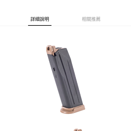
合作金庫商業銀行
第一商業銀行
超商取貨付款
華南商業銀行
彰化商業銀行
詳細說明
相關推薦
LINE Pay
上海商業儲蓄銀行
台北富邦商業銀行
國泰世華商業銀行
兆豐國際商業銀行
Apple Pay
臺灣中小企業銀行
台中商業銀行
匯豐（台灣）商業銀行
華泰商業銀行
街口支付
聯邦商業銀行
遠東國際商業銀行
元大商業銀行
永豐商業銀行
悠遊付
玉山商業銀行
星展（台灣）商業銀行
台新國際商業銀行
中國信託商業銀行
AFTEE先享後付
台灣樂天信用卡公司
相關說明
【關於「AFTEE先享後付」】
ATM付款
AFTEE先享後付是「在收到商品之後才付款」的支付方式。 讓您購物簡單
便利好安心！
貨到付款
１．簡單：不需註冊會員、不需綁卡、不需儲值。
２．便利：只要手機號碼，簡訊認證，即可結帳。
３．安心：先確認商品／服務後，再付款。
運送方式
【「AFTEE先享後付」結帳流程】
全家取貨付款
１．於結帳方式選擇「AFTEE先享後付」後，將跳轉至「AFTEE先享後付」
每筆NT$60，滿NT$2,000(含以上)免運費
結帳頁面，進行簡訊認證並確認金額後，即可完成結帳。
２．訂單成立數日內，您將收到繳費通知簡訊。