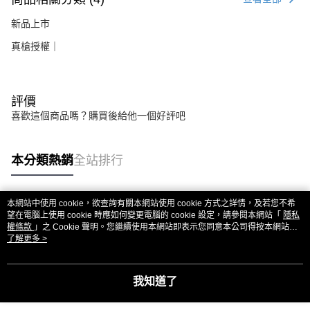
新品上市
真槍授權｜
評價
喜歡這個商品嗎？購買後給他一個好評吧
本分類熱銷
全站排行
本網站中使用 cookie，欲查詢有關本網站使用 cookie 方式之詳情，及若您不希
熱門標籤
望在電腦上使用 cookie 時應如何變更電腦的 cookie 設定，請參閱本網站「
隱私
權條款
」之 Cookie 聲明。您繼續使用本網站即表示您同意本公司得按本網站使
用條款之 Cookie 聲明使用 cookie。
了解更多 >
我知道了