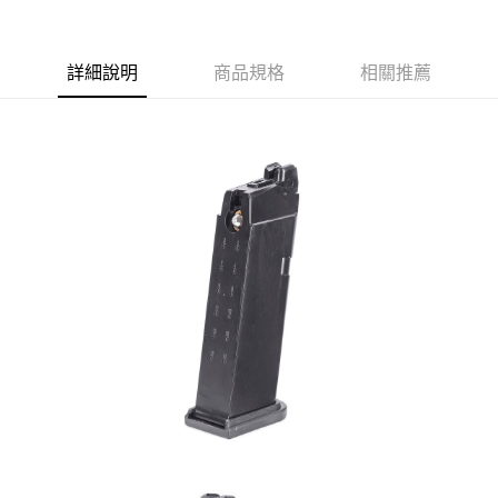
合作金庫商業銀行
第一商業銀行
超商取貨付款
華南商業銀行
彰化商業銀行
詳細說明
商品規格
相關推薦
LINE Pay
上海商業儲蓄銀行
台北富邦商業銀行
國泰世華商業銀行
兆豐國際商業銀行
Apple Pay
臺灣中小企業銀行
台中商業銀行
匯豐（台灣）商業銀行
華泰商業銀行
街口支付
聯邦商業銀行
遠東國際商業銀行
元大商業銀行
永豐商業銀行
悠遊付
玉山商業銀行
星展（台灣）商業銀行
台新國際商業銀行
中國信託商業銀行
AFTEE先享後付
台灣樂天信用卡公司
相關說明
【關於「AFTEE先享後付」】
ATM付款
AFTEE先享後付是「在收到商品之後才付款」的支付方式。 讓您購物簡單
便利好安心！
貨到付款
１．簡單：不需註冊會員、不需綁卡、不需儲值。
２．便利：只要手機號碼，簡訊認證，即可結帳。
３．安心：先確認商品／服務後，再付款。
運送方式
【「AFTEE先享後付」結帳流程】
全家取貨付款
１．於結帳方式選擇「AFTEE先享後付」後，將跳轉至「AFTEE先享後付」
每筆NT$60，滿NT$2,000(含以上)免運費
結帳頁面，進行簡訊認證並確認金額後，即可完成結帳。
２．訂單成立數日內，您將收到繳費通知簡訊。