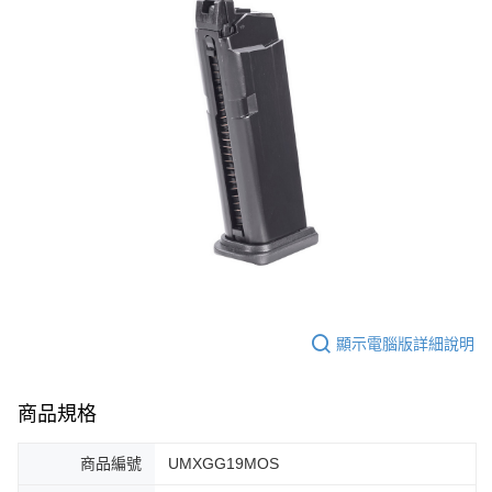
7-11取貨付款
３．收到繳費通知簡訊後14天內，點擊此簡訊中的連結，可透過四大超商／
ATM／網路銀行／等多元方式進行付款，方視為交易完成。
每筆NT$60，滿NT$2,000(含以上)免運費
※ 請注意：結帳手續完成當下不需立刻繳費，但若您需要取消訂單，請聯絡
購買商品的店家。未經商家同意取消之訂單仍視為有效，需透過AFTEE先享
7-11取貨(快速到店)
後付繳納相關費用。
每筆NT$60，滿NT$2,000(含以上)免運費
※ 交易是否成功請以「AFTEE先享後付 」之結帳頁面顯示為準，若有關於
是否繳費成功／繳費後需取消欲退款等相關疑問，請聯繫「AFTEE先享後付
客戶支援中心」
https://netprotections.freshdesk.com/support/home
新竹物流
每筆NT$200，滿NT$2,000(含以上)免運費
【注意事項】
１．透過由恩沛科技股份有限公司提供之「AFTEE先享後付」服務完成之交
郵局
易，需依本服務之必要範圍內提供個人資料，並將交易相關給付款項請求債
權轉讓予恩沛科技股份有限公司。
每筆NT$150，滿NT$2,000(含以上)免運費
２．關於個人資料處理事宜，請瀏覽以下網址：
https://aftee.tw/terms/#terms3
宅配
３．未成年的使用者請事先徵得法定代理人或監護人之同意方可使用
每筆NT$400
「AFTEE先享後付」，若未經同意申辦者引起之損失，本公司不負相關責
顯示電腦版詳細說明
任。
貨到付款-黑貓
４．使用「AFTEE先享後付」時，將依據個別帳號之用戶狀況，依本公司即
時審查核予不同之上限額度；若仍有額度不足之情形，本公司將視審查結果
每筆NT$200，滿NT$2,000(含以上)免運費
商品規格
請求用戶進行身份認證。
５．嚴禁一人註冊多個帳號或使用他人資訊註冊。若發現惡意使用之情形，
國家/地區配送
查看運費
恩沛科技股份有限公司將有權停止該用戶之使用額度並採取法律行動。
商品編號
UMXGG19MOS