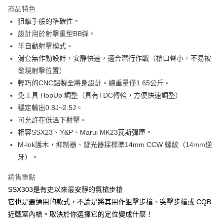
商品特色
合作金庫商業銀行
第一商業銀行
LINE Pay
狙擊手般的準確性。
華南商業銀行
彰化商業銀行
設計用於射擊重型BB彈。
Apple Pay
上海商業儲蓄銀行
台北富邦商業銀行
國泰世華商業銀行
兆豐國際商業銀行
半自動射擊模式。
街口支付
臺灣中小企業銀行
台中商業銀行
滑套無作動設計，安靜快速，適合潛行作戰（槍口聲小，不易被
匯豐（台灣）商業銀行
華泰商業銀行
發現射擊位置）
悠遊付
聯邦商業銀行
遠東國際商業銀行
輕巧的CNC鋁製全將身設計。總重量僅1.65公斤。
元大商業銀行
永豐商業銀行
AFTEE先享後付
免工具 HopUp 調整（具有TDC轉輪，方便快速調整）
玉山商業銀行
星展（台灣）商業銀行
相關說明
穩定輸出0.8J~2.5J。
台新國際商業銀行
中國信託商業銀行
【關於「AFTEE先享後付」】
台灣樂天信用卡公司
可允許在低溫下射擊。
ATM付款
AFTEE先享後付是「在收到商品之後才付款」的支付方式。 讓您購物簡單
便利好安心！
相容SSX23、Y&P、Marui MK23瓦斯彈匣。
貨到付款
１．簡單：不需註冊會員、不需綁卡、不需儲值。
M-lok護木，抑制器、發光器採標準14mm CCW 螺紋（14mm逆
２．便利：只要手機號碼，簡訊認證，即可結帳。
牙）。
３．安心：先確認商品／服務後，再付款。
運送方式
【「AFTEE先享後付」結帳流程】
銷售重點
新竹物流
１．於結帳方式選擇「AFTEE先享後付」後，將跳轉至「AFTEE先享後付」
SSX303是有史以來最安靜的氣槍步槍
每筆NT$200，滿NT$2,000(含以上)免運費
結帳頁面，進行簡訊認證並確認金額後，即可完成結帳。
它也是最通用的款式，不論是將其用作狙擊步槍、突擊步槍或 CQB
２．訂單成立數日內，您將收到繳費通知簡訊。
郵局
３．收到繳費通知簡訊後14天內，點擊此簡訊中的連結，可透過四大超商／
近戰室內槍。取決於你選擇它的定位變成什麼！
ATM／網路銀行／等多元方式進行付款，方視為交易完成。