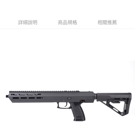
每筆NT$150，滿NT$2,000(含以上)免運費
※ 請注意：結帳手續完成當下不需立刻繳費，但若您需要取消訂單，請聯絡
購買商品的店家。未經商家同意取消之訂單仍視為有效，需透過AFTEE先享
宅配
後付繳納相關費用。
每筆NT$400
※ 交易是否成功請以「AFTEE先享後付 」之結帳頁面顯示為準，若有關於
詳細說明
商品規格
相關推薦
是否繳費成功／繳費後需取消欲退款等相關疑問，請聯繫「AFTEE先享後付
客戶支援中心」
https://netprotections.freshdesk.com/support/home
貨到付款-黑貓
每筆NT$200，滿NT$2,000(含以上)免運費
【注意事項】
１．透過由恩沛科技股份有限公司提供之「AFTEE先享後付」服務完成之交
國家/地區配送
查看運費
易，需依本服務之必要範圍內提供個人資料，並將交易相關給付款項請求債
權轉讓予恩沛科技股份有限公司。
２．關於個人資料處理事宜，請瀏覽以下網址：
https://aftee.tw/terms/#terms3
３．未成年的使用者請事先徵得法定代理人或監護人之同意方可使用
「AFTEE先享後付」，若未經同意申辦者引起之損失，本公司不負相關責
任。
４．使用「AFTEE先享後付」時，將依據個別帳號之用戶狀況，依本公司即
時審查核予不同之上限額度；若仍有額度不足之情形，本公司將視審查結果
請求用戶進行身份認證。
５．嚴禁一人註冊多個帳號或使用他人資訊註冊。若發現惡意使用之情形，
恩沛科技股份有限公司將有權停止該用戶之使用額度並採取法律行動。