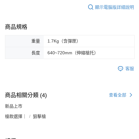
顯示電腦版詳細說明
商品規格
重量
1.7Kg（含彈匣）
長度
640~720mm（伸縮槍托）
客服
商品相關分類 (4)
查看全部
新品上市
槍款選擇｜
狙擊槍