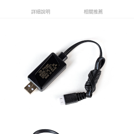
合作金庫商業銀行
第一商業銀行
超商取貨付款
華南商業銀行
彰化商業銀行
詳細說明
相關推薦
LINE Pay
上海商業儲蓄銀行
台北富邦商業銀行
國泰世華商業銀行
兆豐國際商業銀行
Apple Pay
臺灣中小企業銀行
台中商業銀行
匯豐（台灣）商業銀行
華泰商業銀行
街口支付
聯邦商業銀行
遠東國際商業銀行
元大商業銀行
永豐商業銀行
悠遊付
玉山商業銀行
星展（台灣）商業銀行
台新國際商業銀行
中國信託商業銀行
AFTEE先享後付
台灣樂天信用卡公司
相關說明
【關於「AFTEE先享後付」】
ATM付款
AFTEE先享後付是「在收到商品之後才付款」的支付方式。 讓您購物簡單
便利好安心！
貨到付款
１．簡單：不需註冊會員、不需綁卡、不需儲值。
２．便利：只要手機號碼，簡訊認證，即可結帳。
３．安心：先確認商品／服務後，再付款。
運送方式
【「AFTEE先享後付」結帳流程】
全家取貨付款
１．於結帳方式選擇「AFTEE先享後付」後，將跳轉至「AFTEE先享後付」
每筆NT$60，滿NT$2,000(含以上)免運費
結帳頁面，進行簡訊認證並確認金額後，即可完成結帳。
２．訂單成立數日內，您將收到繳費通知簡訊。
7-11取貨付款
３．收到繳費通知簡訊後14天內，點擊此簡訊中的連結，可透過四大超商／