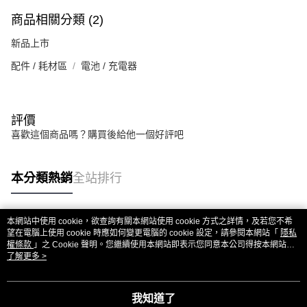
商品相關分類 (2)
新品上市
配件 / 耗材區
電池 / 充電器
評價
喜歡這個商品嗎？購買後給他一個好評吧
本分類熱銷
全站排行
本網站中使用 cookie，欲查詢有關本網站使用 cookie 方式之詳情，及若您不希
熱門標籤
望在電腦上使用 cookie 時應如何變更電腦的 cookie 設定，請參閱本網站「
隱私
權條款
」之 Cookie 聲明。您繼續使用本網站即表示您同意本公司得按本網站使
用條款之 Cookie 聲明使用 cookie。
了解更多 >
我知道了