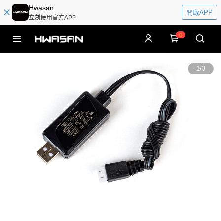
Hwasan
開啟APP
立刻使用官方APP
0
1
/
3