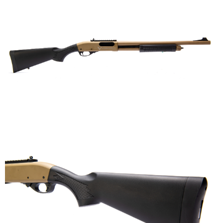
7-11取貨付款
３．收到繳費通知簡訊後14天內，點擊此簡訊中的連結，可透過四大超商／
ATM／網路銀行／等多元方式進行付款，方視為交易完成。
每筆NT$60，滿NT$2,000(含以上)免運費
※ 請注意：結帳手續完成當下不需立刻繳費，但若您需要取消訂單，請聯絡
購買商品的店家。未經商家同意取消之訂單仍視為有效，需透過AFTEE先享
7-11取貨(快速到店)
後付繳納相關費用。
每筆NT$60，滿NT$2,000(含以上)免運費
※ 交易是否成功請以「AFTEE先享後付 」之結帳頁面顯示為準，若有關於
是否繳費成功／繳費後需取消欲退款等相關疑問，請聯繫「AFTEE先享後付
客戶支援中心」
https://netprotections.freshdesk.com/support/home
新竹物流
每筆NT$200，滿NT$2,000(含以上)免運費
【注意事項】
１．透過由恩沛科技股份有限公司提供之「AFTEE先享後付」服務完成之交
郵局
易，需依本服務之必要範圍內提供個人資料，並將交易相關給付款項請求債
權轉讓予恩沛科技股份有限公司。
每筆NT$150，滿NT$2,000(含以上)免運費
２．關於個人資料處理事宜，請瀏覽以下網址：
https://aftee.tw/terms/#terms3
宅配
３．未成年的使用者請事先徵得法定代理人或監護人之同意方可使用
每筆NT$400
「AFTEE先享後付」，若未經同意申辦者引起之損失，本公司不負相關責
任。
貨到付款-黑貓
４．使用「AFTEE先享後付」時，將依據個別帳號之用戶狀況，依本公司即
時審查核予不同之上限額度；若仍有額度不足之情形，本公司將視審查結果
每筆NT$200，滿NT$2,000(含以上)免運費
請求用戶進行身份認證。
５．嚴禁一人註冊多個帳號或使用他人資訊註冊。若發現惡意使用之情形，
國家/地區配送
查看運費
恩沛科技股份有限公司將有權停止該用戶之使用額度並採取法律行動。