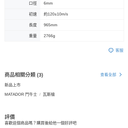
口徑
6mm
初速
約120±10m/s
長度
965mm
重量
2766g
客服
商品相關分類 (3)
查看全部
新品上市
MATADOR 鬥牛士
瓦斯槍
評價
喜歡這個商品嗎？購買後給他一個好評吧