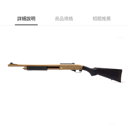
合作金庫商業銀行
第一商業銀行
超商取貨付款
華南商業銀行
彰化商業銀行
詳細說明
商品規格
相關推薦
LINE Pay
上海商業儲蓄銀行
台北富邦商業銀行
國泰世華商業銀行
兆豐國際商業銀行
Apple Pay
臺灣中小企業銀行
台中商業銀行
匯豐（台灣）商業銀行
華泰商業銀行
街口支付
聯邦商業銀行
遠東國際商業銀行
元大商業銀行
永豐商業銀行
悠遊付
玉山商業銀行
星展（台灣）商業銀行
台新國際商業銀行
中國信託商業銀行
AFTEE先享後付
台灣樂天信用卡公司
相關說明
【關於「AFTEE先享後付」】
ATM付款
AFTEE先享後付是「在收到商品之後才付款」的支付方式。 讓您購物簡單
便利好安心！
貨到付款
１．簡單：不需註冊會員、不需綁卡、不需儲值。
２．便利：只要手機號碼，簡訊認證，即可結帳。
３．安心：先確認商品／服務後，再付款。
運送方式
【「AFTEE先享後付」結帳流程】
全家取貨付款
１．於結帳方式選擇「AFTEE先享後付」後，將跳轉至「AFTEE先享後付」
每筆NT$60，滿NT$2,000(含以上)免運費
結帳頁面，進行簡訊認證並確認金額後，即可完成結帳。
２．訂單成立數日內，您將收到繳費通知簡訊。