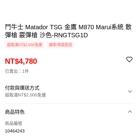
鬥牛士 Matador TSG 金鷹 M870 Marui系統 散
彈槍 霰彈槍 沙色-RNGTSG1D
超取滿NT$2,000免運
國家/地區配送
NT$4,780
已賣出：1件
付款與運送方式
超取滿NT$2,000免運
付款方式
商品特色
信用卡一次付款
商品編號
信用卡分期付款
10464243
3 期 0 利率 每期
NT$1,593
21家銀行