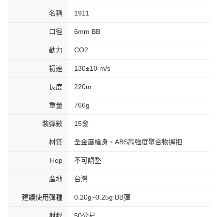
名稱
1911
口徑
6mm BB
動力
CO2
初速
130±10 m/s
長度
220m
重量
766g
裝彈數
15發
材質
全金屬槍身、ABS高強度聚合物握把
Hop
不可調整
產地
台灣
建議使用彈種
0.20g~0.25g BB彈
射程
50公尺