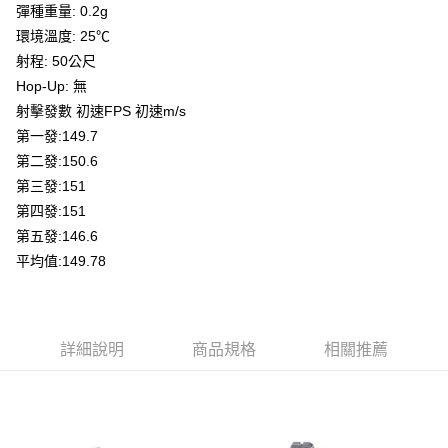
彈種重量: 0.2g
7-11取貨付款
３．收到繳費通知簡訊後14天內，點擊此簡訊中的連結，可透過四大超商／
ATM／網路銀行／等多元方式進行付款，方視為交易完成。
環境溫度: 25℃
每筆NT$60，滿NT$2,000(含以上)免運費
※ 請注意：結帳手續完成當下不需立刻繳費，但若您需要取消訂單，請聯絡
射程: 50公尺
購買商品的店家。未經商家同意取消之訂單仍視為有效，需透過AFTEE先享
7-11取貨(快速到店)
Hop-Up: 無
後付繳納相關費用。
每筆NT$60，滿NT$2,000(含以上)免運費
※ 交易是否成功請以「AFTEE先享後付 」之結帳頁面顯示為準，若有關於
射擊發數 初速FPS 初速m/s
是否繳費成功／繳費後需取消欲退款等相關疑問，請聯繫「AFTEE先享後付
第一發:149.7
客戶支援中心」
https://netprotections.freshdesk.com/support/home
新竹物流
第二發:150.6
每筆NT$200，滿NT$2,000(含以上)免運費
【注意事項】
第三發:151
１．透過由恩沛科技股份有限公司提供之「AFTEE先享後付」服務完成之交
宅配
第四發:151
易，需依本服務之必要範圍內提供個人資料，並將交易相關給付款項請求債
權轉讓予恩沛科技股份有限公司。
每筆NT$400
第五發:146.6
２．關於個人資料處理事宜，請瀏覽以下網址：
平均值:149.78
https://aftee.tw/terms/#terms3
貨到付款-黑貓
３．未成年的使用者請事先徵得法定代理人或監護人之同意方可使用
每筆NT$200，滿NT$2,000(含以上)免運費
「AFTEE先享後付」，若未經同意申辦者引起之損失，本公司不負相關責
任。
國家/地區配送
查看運費
４．使用「AFTEE先享後付」時，將依據個別帳號之用戶狀況，依本公司即
詳細說明
商品規格
相關推薦
時審查核予不同之上限額度；若仍有額度不足之情形，本公司將視審查結果
請求用戶進行身份認證。
５．嚴禁一人註冊多個帳號或使用他人資訊註冊。若發現惡意使用之情形，
恩沛科技股份有限公司將有權停止該用戶之使用額度並採取法律行動。