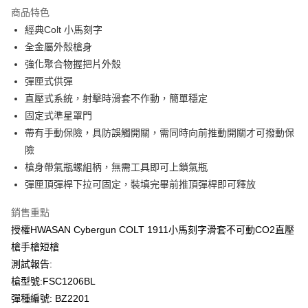
商品特色
合作金庫商業銀行
第一商業銀行
超商取貨付款
經典Colt 小馬刻字
華南商業銀行
彰化商業銀行
全金屬外殼槍身
LINE Pay
上海商業儲蓄銀行
台北富邦商業銀行
國泰世華商業銀行
兆豐國際商業銀行
強化聚合物握把片外殼
Apple Pay
臺灣中小企業銀行
台中商業銀行
彈匣式供彈
匯豐（台灣）商業銀行
華泰商業銀行
直壓式系統，射擊時滑套不作動，簡單穩定
街口支付
聯邦商業銀行
遠東國際商業銀行
固定式準星罩門
元大商業銀行
永豐商業銀行
悠遊付
帶有手動保險，具防誤觸開關，需同時向前推動開關才可撥動保
玉山商業銀行
星展（台灣）商業銀行
險
台新國際商業銀行
中國信託商業銀行
AFTEE先享後付
台灣樂天信用卡公司
槍身帶氣瓶螺組柄，無需工具即可上鎖氣瓶
相關說明
【關於「AFTEE先享後付」】
彈匣頂彈桿下拉可固定，裝填完畢前推頂彈桿即可釋放
ATM付款
AFTEE先享後付是「在收到商品之後才付款」的支付方式。 讓您購物簡單
便利好安心！
銷售重點
貨到付款
１．簡單：不需註冊會員、不需綁卡、不需儲值。
授權HWASAN Cybergun COLT 1911小馬刻字滑套不可動CO2直壓
２．便利：只要手機號碼，簡訊認證，即可結帳。
３．安心：先確認商品／服務後，再付款。
槍手槍短槍
運送方式
測試報告:
【「AFTEE先享後付」結帳流程】
全家取貨付款
槍型號:FSC1206BL
１．於結帳方式選擇「AFTEE先享後付」後，將跳轉至「AFTEE先享後付」
每筆NT$60，滿NT$2,000(含以上)免運費
結帳頁面，進行簡訊認證並確認金額後，即可完成結帳。
彈種編號: BZ2201
２．訂單成立數日內，您將收到繳費通知簡訊。