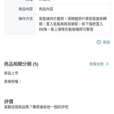
商品內容
商品內容
操作方式
氣瓶儲存於握把，滑開握把片將氣瓶旋鈕轉
開，置入氣瓶再將其鎖緊，卸下彈匣置入
BB彈，裝上彈匣扣動板機即可擊發
客服
商品相關分類 (5)
查看全部
新品上市
真槍授權｜
評價
喜歡這個商品嗎？購買後給他一個好評吧