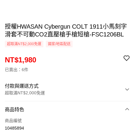
授權HWASAN Cybergun COLT 1911小馬刻字
滑套不可動CO2直壓槍手槍短槍-FSC1206BL
超取滿NT$2,000免運
國家/地區配送
NT$1,980
已賣出：6件
付款與運送方式
超取滿NT$2,000免運
付款方式
商品特色
信用卡一次付款
商品編號
信用卡分期付款
10485894
3 期 0 利率 每期
NT$660
21家銀行