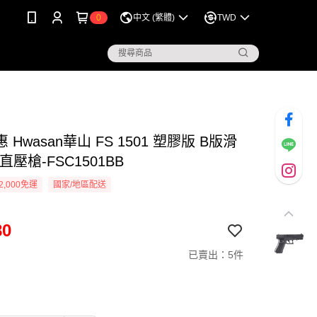
0
中文 (繁體)
TWD
 Hwasan華山 FS 1501 塑膠版 B版滑
直壓槍-FSC1501BB
2,000免運
國家/地區配送
80
已賣出：5件