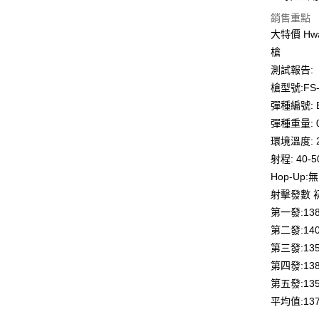
元大商
悠遊付
銷售重點
玉山商
大特價 Hw
台新國
AFTEE先
槍
台灣樂
相關說明
測試報告:
【關於「A
ATM付款
AFTEE
槍型號:FS-
便利好安
彈種編號: B
貨到付款
１．簡單
２．便利
彈種重量: 0
３．安心
環境溫度: 
運送方式
射程: 40-
【「AFT
１．於結帳
Hop-Up:無
全家取貨
付」結帳
射擊發數 初
每筆NT$6
２．訂單
第一發:138
３．收到繳
／ATM／
7-11取貨
第二發:140
※ 請注意
每筆NT$6
第三發:135
絡購買商品
先享後付
第四發:138
7-11取貨
※ 交易是
第五發:135
是否繳費成
每筆NT$6
平均值:137
付客戶支
新竹物流