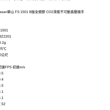
業銀行
永豐商業銀行
業銀行
星展（台灣）商業銀行
asan華山 FS 1501 B版全塑膠 CO2滑套不可動直壓槍手
際商業銀行
中國信託商業銀行
享後付
天信用卡公司
FTEE先享後付」】
先享後付是「在收到商品之後才付款」的支付方式。 讓您購物簡單
1501
心！
Z2201
：不需註冊會員、不需綁卡、不需儲值。
：只要手機號碼，簡訊認證，即可結帳。
.2g
：先確認商品／服務後，再付款。
25℃
50公尺
EE先享後付」結帳流程】
方式選擇「AFTEE先享後付」後，將跳轉至「AFTEE先享後
付款
頁面，進行簡訊認證並確認金額後，即可完成結帳。
速FPS 初速m/s
0，滿NT$2,000(含以上)免運費
成立數日內，您將收到繳費通知簡訊。
.5
費通知簡訊後14天內，點擊此簡訊中的連結，可透過四大超商
網路銀行／等多元方式進行付款，方視為交易完成。
付款
.4
：結帳手續完成當下不需立刻繳費，但若您需要取消訂單，請聯
0，滿NT$2,000(含以上)免運費
.5
的店家。未經商家同意取消之訂單仍視為有效，需透過AFTEE
繳納相關費用。
.1
(快速到店)
否成功請以「AFTEE先享後付 」之結帳頁面顯示為準，若有關於
.1
功／繳費後需取消欲退款等相關疑問，請聯繫「AFTEE先享後
0，滿NT$2,000(含以上)免運費
.52
援中心」
https://netprotections.freshdesk.com/support/home