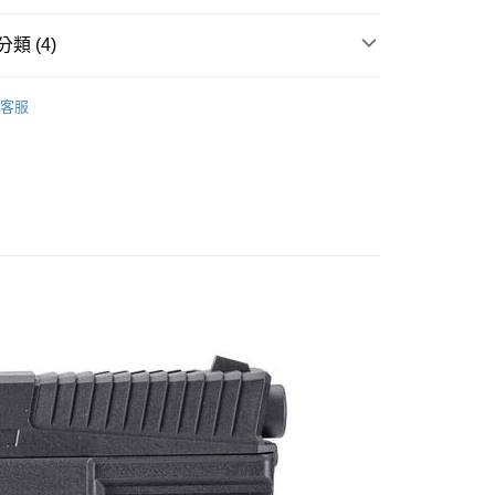
項】
00，滿NT$2,000(含以上)免運費
恩沛科技股份有限公司提供之「AFTEE先享後付」服務完成之
類 (4)
依本服務之必要範圍內提供個人資料，並將交易相關給付款項請
讓予恩沛科技股份有限公司。
個人資料處理事宜，請瀏覽以下網址：
00
客服
ee.tw/terms/#terms3
CO2槍
年的使用者請事先徵得法定代理人或監護人之同意方可使用
黑貓
E先享後付」，若未經同意申辦者引起之損失，本公司不負相關責
大特價
00，滿NT$2,000(含以上)免運費
AFTEE先享後付」時，將依據個別帳號之用戶狀況，依本公司
｜
直壓槍(滑套不可動)
配送
查看運費
核予不同之上限額度；若仍有額度不足之情形，本公司將視審查
用戶進行身份認證。
一人註冊多個帳號或使用他人資訊註冊。若發現惡意使用之情
科技股份有限公司將有權停止該用戶之使用額度並採取法律行