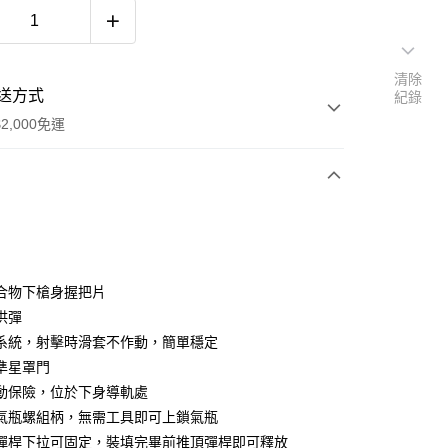
清除
送方式
紀錄
2,000免運
次付款
期付款
0 利率 每期
NT$260
21家銀行
合物下槍身握把片
庫商業銀行
第一商業銀行
供彈
付款
業銀行
彰化商業銀行
系統，射擊時滑套不作動，簡單穩定
業儲蓄銀行
台北富邦商業銀行
準星罩門
華商業銀行
兆豐國際商業銀行
動保險，位於下身導軌處
小企業銀行
台中商業銀行
氣瓶螺組柄，無需工具即可上鎖氣瓶
台灣）商業銀行
華泰商業銀行
業銀行
遠東國際商業銀行
彈桿下拉可固定，裝填完畢前推頂彈桿即可釋放