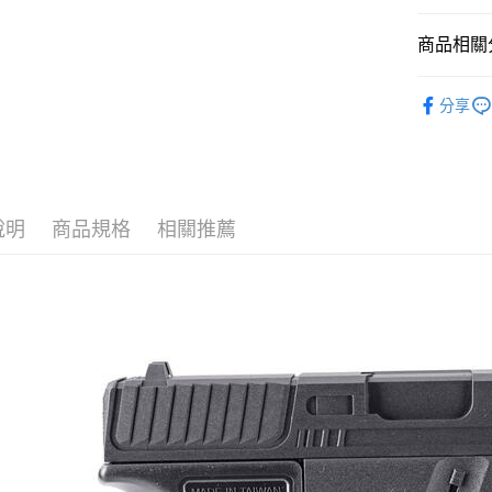
【注意事
每筆NT$2
１．透過由
商品相關分
交易，需
宅配
求債權轉
新品上市
２．關於
每筆NT$4
分享
https://aft
HWASAN
３．未成
貨到付款-
「AFTE
FS限定｜
每筆NT$2
任。
４．使用「
槍款選擇
國家/地區
即時審查
說明
商品規格
相關推薦
結果請求
５．嚴禁
形，恩沛
動。