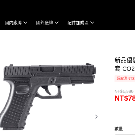
國内廠牌
國外廠牌
配件加購區
新品優惠
套 CO2
超取滿NT$
NT$1,380
NT$7
數量