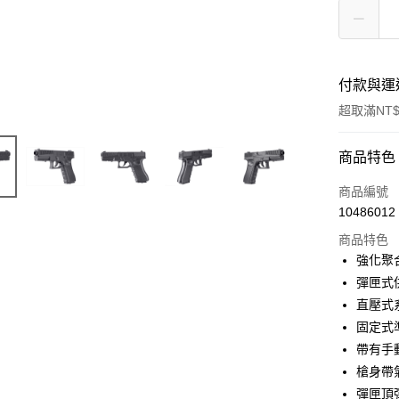
付款與運
超取滿NT$
付款方式
商品特色
信用卡一
商品編號
10486012
信用卡分
商品特色
3 期 
強化聚
合作金
彈匣式
超商取貨
華南商
直壓式
LINE Pay
上海商
固定式
國泰世
帶有手
Apple Pay
臺灣中
槍身帶
匯豐（
街口支付
聯邦商
彈匣頂