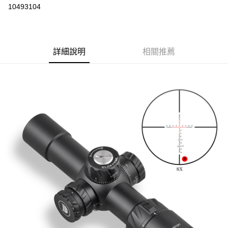
信用卡分期付款
10493104
3 期 0 利率 每期
NT$1,795
21家銀行
合作金庫商業銀行
第一商業銀行
超商取貨付款
華南商業銀行
彰化商業銀行
詳細說明
相關推薦
LINE Pay
上海商業儲蓄銀行
台北富邦商業銀行
國泰世華商業銀行
兆豐國際商業銀行
Apple Pay
臺灣中小企業銀行
台中商業銀行
匯豐（台灣）商業銀行
華泰商業銀行
街口支付
聯邦商業銀行
遠東國際商業銀行
元大商業銀行
永豐商業銀行
悠遊付
玉山商業銀行
星展（台灣）商業銀行
台新國際商業銀行
中國信託商業銀行
AFTEE先享後付
台灣樂天信用卡公司
相關說明
【關於「AFTEE先享後付」】
ATM付款
AFTEE先享後付是「在收到商品之後才付款」的支付方式。 讓您購物簡單
便利好安心！
貨到付款
１．簡單：不需註冊會員、不需綁卡、不需儲值。
２．便利：只要手機號碼，簡訊認證，即可結帳。
３．安心：先確認商品／服務後，再付款。
運送方式
【「AFTEE先享後付」結帳流程】
全家取貨付款
１．於結帳方式選擇「AFTEE先享後付」後，將跳轉至「AFTEE先享後付」