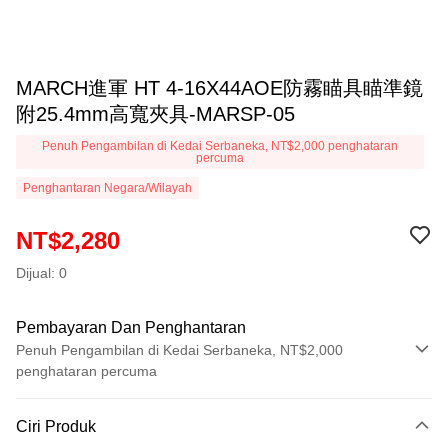
MARCH進軍 HT 4-16X44AOE防霧瞄具瞄準鏡
附25.4mm高寬夾具-MARSP-05
Penuh Pengambilan di Kedai Serbaneka, NT$2,000 penghataran
percuma
Penghantaran Negara/Wilayah
NT$2,280
Dijual: 0
Pembayaran Dan Penghantaran
Penuh Pengambilan di Kedai Serbaneka, NT$2,000
penghataran percuma
Kaedah Pembayaran
Ciri Produk
Kad Kredit (Bayaran Penuh)