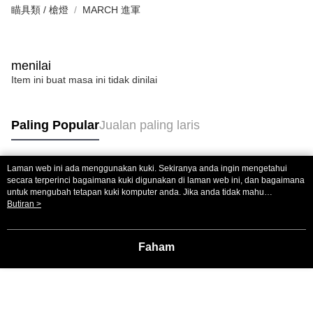
瞄具類 / 槍燈
MARCH 進軍
menilai
Item ini buat masa ini tidak dinilai
Paling Popular
Jualan paling laris
Laman web ini ada menggunakan kuki. Sekiranya anda ingin mengetahui
Tag Popular
secara terperinci bagaimana kuki digunakan di laman web ini, dan bagaimana
untuk mengubah tetapan kuki komputer anda. Jika anda tidak mahu
menggunakan kuki di komputer anda, sila rujuk penerangan mengenai kuki.
Butiran >
Dasar Privasi
Laman web ini ada menggunakan kuki. Sekiranya anda ingin
mengetahui secara terperinci bagaimana kuki digunakan di laman web ini,
dan bagaimana untuk mengubah tetapan kuki komputer anda. Jika anda tidak
Faham
mahu menggunakan kuki di komputer anda, sila rujuk penerangan mengenai
kuki.