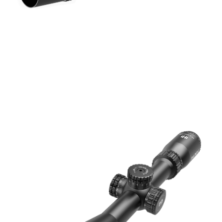
manakala ahli aplikasi akan menerima pemberitahuan tolak aplikasi
全家取貨付款
Syarikat Kad Kredit
AFTEE.
NT$60/pesanan | Penghantaran percuma untuk pesanan
Rakuten Taiwan
5. Tiada bayaran diperlukan apabila anda menerima produk. Sila buat
pembayaran di empat kedai serbaneka utama, ATM atau perbankan
NT$2,000 atau lebih
dalam talian dengan SMS pembayaran atau pemberitahuan tolak aplikasi
AFTEE.
7-11取貨付款
NT$60/pesanan | Penghantaran percuma untuk pesanan
Sila ambil perhatian bahawa tempoh pembayaran adalah 14 hari. Walau
NT$2,000 atau lebih
bagaimanapun, bagi mereka yang telah memuat turun Aplikasi AFTEE
dan mendaftar sebagai ahli AFTEE boleh menikmati tempoh pembayaran
sehingga 45 hari.
7-11取貨(快速到店)
NT$60/pesanan | Penghantaran percuma untuk pesanan
Tempoh pembayaran dikira dari masa kedai meminta pembayaran anda,
NT$2,000 atau lebih
ditambah dengan bilangan hari yang boleh dilanjutkan oleh AFTEE. Anda
boleh melanjutkan tempoh pembayaran anda sebelum anda menerima
新竹物流
pesanan. Walau bagaimanapun, tiada jaminan bahawa anda boleh
menerima pesanan anda semasa tempoh pembayaran (cth.: produk
NT$200/pesanan | Penghantaran percuma untuk pesanan
prapesanan atau produk yang mungkin mengambil masa yang lebih
NT$2,000 atau lebih
lama untuk dihantar). Oleh itu, anda dikehendaki membuat pembayaran
kepada AFTEE dalam tempoh sama ada anda menerima pesanan.
宅配
Kedua, Sekatan Pembayaran
NT$400/pesanan
1. Jumlah yang diperakui untuk pengguna kali pertama boleh sehingga
NT$10,000. Amaun diperakui sebenar yang diluluskan akan berdasarkan
貨到付款-黑貓
keputusan pensijilan dan semakan oleh AFTEE.