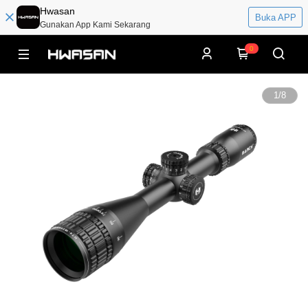
Hwasan
Buka APP
Gunakan App Kami Sekarang
0
1
/
8