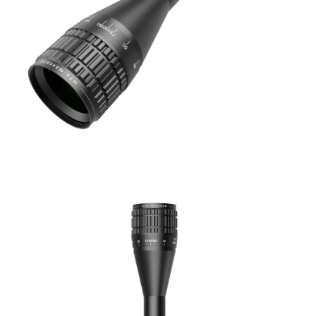
NT$200/pesanan | Penghantaran percuma untuk pesanan
2. Amaun perbelanjaan minimum mestilah lebih besar daripada NT$20.
3. Pada masa ini hanya tersedia untuk ahli Taiwan.
NT$2,000 atau lebih
Ketiga, Syarat Perkhidmatan
國家/地區配送
Kadar Penghantaran
Perkhidmatan AFTEE Beli Sekarang Bayar Kemudian disediakan oleh NP
Taiwan, Inc. dan AFTEE akan membuat bil kepada pengguna. AFTEE
akan menggunakan data peribadi yang dikumpul (termasuk nama
pembeli, no. telefon, nama penerima, no. telefon, alamat penerima) untuk
penggunaan perkhidmatan. Sila rujuk kepada "Penyata Pengumpulan
Data Peribadi, Pemprosesan, Penggunaan"
(https://aftee.tw/privacypolicy/
) untuk maklumat lanjut.
Jumlah yang diperakui untuk pengguna kali pertama yang lulus
kelulusan boleh sehingga NT$10,000. Jika pengguna tidak membuat
pembayaran dalam tempoh tersebut, yuran pembayaran lewat sebanyak
20% setahun akan dikenakan. Pengguna bawah umur dikehendaki
mendapatkan kebenaran daripada ibu bapa atau penjaga yang sah
untuk menggunakan AFTEE.
Sila hubungi NP Taiwan Inc. di
cs_tw@netprotections.co.jp
jika anda
mempunyai sebarang kebimbangan mengenai pemprosesan dan
penggunaan pada data peribadi. Jika anda tidak bersetuju dengan data
peribadi yang disenaraikan seperti di atas akan dikumpul dan digunakan
oleh AFTEE, sila jangan gunakan perkhidmatan ini.