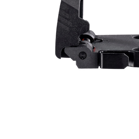
Pengumpul
(https://aft
Jumlah yan
kelulusan 
pembayara
20% setah
mendapatk
untuk men
Sila hubun
mempunyai
penggunaan
peribadi y
digunakan 