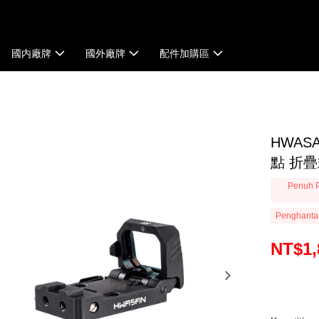
國内廠牌
國外廠牌
配件加購區
HWAS
點 折疊
Penuh P
Penghanta
NT$1,