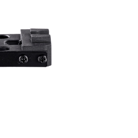
an Data Peribadi, Pemprosesan, Penggunaan"
ee.tw/privacypolicy/
) untuk maklumat lanjut.
g diperakui untuk pengguna kali pertama yang lulus
boleh sehingga NT$10,000. Jika pengguna tidak membuat
n dalam tempoh tersebut, yuran pembayaran lewat sebanyak
un akan dikenakan. Pengguna bawah umur dikehendaki
an kebenaran daripada ibu bapa atau penjaga yang sah
ggunakan AFTEE.
gi NP Taiwan Inc. di
cs_tw@netprotections.co.jp
jika anda
 sebarang kebimbangan mengenai pemprosesan dan
 pada data peribadi. Jika anda tidak bersetuju dengan data
ang disenaraikan seperti di atas akan dikumpul dan
oleh AFTEE, sila jangan gunakan perkhidmatan ini.