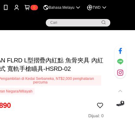
0
Bahasa Melayu
TWD
AN FLRD L型摺疊內紅點 魚骨夾具 內紅
式 寬軌手槍瞄具-HSRD-02
engambilan di Kedai Serbaneka, NT$2,000 penghataran
percuma
ran Negara/Wilayah
890
Dijual: 0