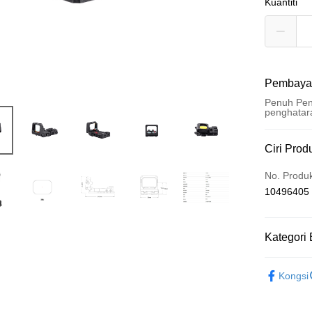
Kuantiti
Pembaya
Penuh Pen
penghatar
Kaedah 
Ciri Prod
Kad Kredi
No. Produ
10496405
Ansuran K
3 ansu
Kategori 
Taiw
Pengambil
Hua 
新品上市
LINE Pay
Ban
Kongsi
The 
瞄具類 / 
Apple Pay
Comm