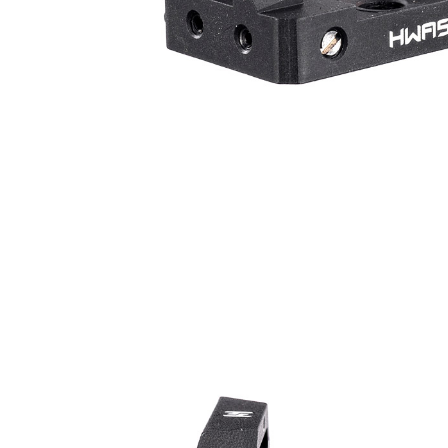
pembayara
7-11取貨
NT$60/pes
Tempoh pe
ditambah d
NT$2,000 
Anda bole
menerima 
新竹物流
boleh men
NT$200/pe
produk pr
NT$2,000 
lebih lama
pembayara
pesanan.
宅配
NT$400/p
Kedua, Se
1. Jumlah 
貨到付款-
NT$10,000.
berdasarka
NT$200/pe
2. Amaun p
NT$2,000 
3. Pada ma
國家/地區
Ketiga, Sy
Perkhidma
NP Taiwan
akan meng
pembeli, n
untuk peng