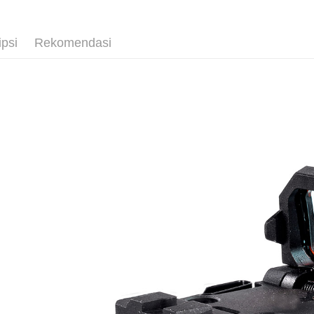
Ban
JKOPAY
Bank
Easy Walle
ipsi
Rekomendasi
Taiw
AFTEE
HSBC
Deskripsi
Limi
Pertama, 
Pemindah
Kemudian
Unio
1. Dengan
Tunai sem
pengesaha
Yuan
2. Anda b
Bank
3. Tiada b
Bank
dihantar k
Pilihan 
Tais
4. Setela
manakala a
Syari
全家取貨
AFTEE.
Raku
NT$60/pes
5. Tiada b
pembayara
NT$2,000 
dalam tal
aplikasi A
7-11取貨
NT$60/pes
Sila ambil
bagaimanap
NT$2,000 
dan mendaf