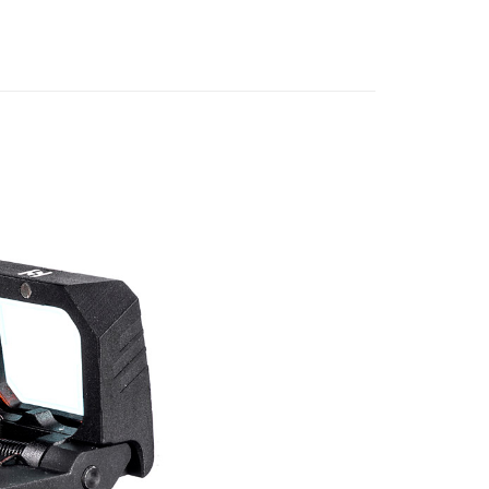
k
 Cathay United
Mega International
Commercial Bank
t
an Business Bank
Taichung Commercial
Bank
 Bank (Taiwan)
Hwatai Bank
ted
Mengenai Perkhidmatan AFTEE Beli Sekarang Bayar
an ATM
n Bank of Taiwan
Far Eastern International
 memilih AFTEE sebagai kaedah pembayaran, mesej
Bank
asa Penghantaran
n AFTEE akan muncul.
ta Commercial Bank
Bank SinoPac
oleh meneruskan pembayaran selepas pengesahan SMS.
 Komersial E.SUN
DBS Bank
ayaran diperlukan apabila pesanan disahkan. Produk akan
 Antarabangsa
Bank CTBC
e alamat yang ditetapkan.
Penghantaran
hin
h pesanan disahkan, anda akan menerima SMS pembayaran
hli aplikasi akan menerima pemberitahuan tolak aplikasi
kat Kad Kredit
付款
ten Taiwan
anan | Penghantaran percuma untuk pesanan
ayaran diperlukan apabila anda menerima produk. Sila buat
n di empat kedai serbaneka utama, ATM atau perbankan
atau lebih
ian dengan SMS pembayaran atau pemberitahuan tolak
FTEE.
付款
anan | Penghantaran percuma untuk pesanan
 perhatian bahawa tempoh pembayaran adalah 14 hari. Walau
un, bagi mereka yang telah memuat turun Aplikasi AFTEE
atau lebih
tar sebagai ahli AFTEE boleh menikmati tempoh