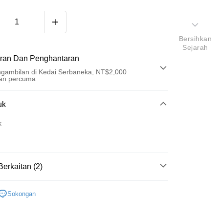
Bersihkan
Sejarah
ran Dan Penghantaran
gambilan di Kedai Serbaneka, NT$2,000
an percuma
Pembayaran
uk
t (Bayaran Penuh)
k
ad Kredit
ran pada kadar faedah 0,
NT$630
setiap ansuran
Berkaitan (2)
21 Bank
an Cooperative Bank
Bank Komersial Pertama
an di Kedai Serbaneka
Nan Commercial
Chang Hwa Commercial
k
Bank
Sokongan
Shanghai
Bank Komersial Taipei
槍燈
HWASAN
ercial & Savings
Fubon