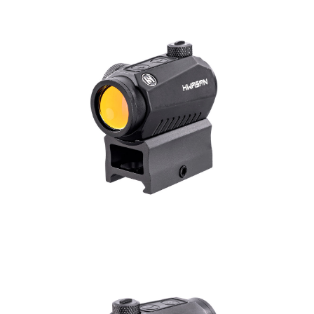
7-11取貨付款
３．收到繳費通知簡訊後14天內，點擊此簡訊中的連結，可透過四大超商／
ATM／網路銀行／等多元方式進行付款，方視為交易完成。
每筆NT$60，滿NT$2,000(含以上)免運費
※ 請注意：結帳手續完成當下不需立刻繳費，但若您需要取消訂單，請聯絡
購買商品的店家。未經商家同意取消之訂單仍視為有效，需透過AFTEE先享
7-11取貨(快速到店)
後付繳納相關費用。
每筆NT$60，滿NT$2,000(含以上)免運費
※ 交易是否成功請以「AFTEE先享後付 」之結帳頁面顯示為準，若有關於
是否繳費成功／繳費後需取消欲退款等相關疑問，請聯繫「AFTEE先享後付
客戶支援中心」
https://netprotections.freshdesk.com/support/home
新竹物流
每筆NT$200，滿NT$2,000(含以上)免運費
【注意事項】
１．透過由恩沛科技股份有限公司提供之「AFTEE先享後付」服務完成之交
宅配
易，需依本服務之必要範圍內提供個人資料，並將交易相關給付款項請求債
權轉讓予恩沛科技股份有限公司。
每筆NT$400
２．關於個人資料處理事宜，請瀏覽以下網址：
https://aftee.tw/terms/#terms3
貨到付款-黑貓
３．未成年的使用者請事先徵得法定代理人或監護人之同意方可使用
每筆NT$200，滿NT$2,000(含以上)免運費
「AFTEE先享後付」，若未經同意申辦者引起之損失，本公司不負相關責
任。
國家/地區配送
查看運費
４．使用「AFTEE先享後付」時，將依據個別帳號之用戶狀況，依本公司即
時審查核予不同之上限額度；若仍有額度不足之情形，本公司將視審查結果
請求用戶進行身份認證。
５．嚴禁一人註冊多個帳號或使用他人資訊註冊。若發現惡意使用之情形，
恩沛科技股份有限公司將有權停止該用戶之使用額度並採取法律行動。