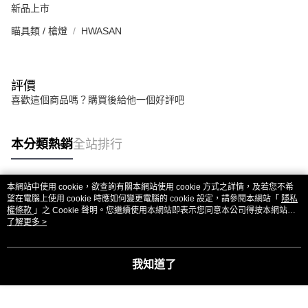
新品上市
瞄具類 / 槍燈
HWASAN
評價
喜歡這個商品嗎？購買後給他一個好評吧
本分類熱銷
全站排行
本網站中使用 cookie，欲查詢有關本網站使用 cookie 方式之詳情，及若您不希
熱門標籤
望在電腦上使用 cookie 時應如何變更電腦的 cookie 設定，請參閱本網站「
隱私
權條款
」之 Cookie 聲明。您繼續使用本網站即表示您同意本公司得按本網站使
用條款之 Cookie 聲明使用 cookie。
了解更多 >
我知道了