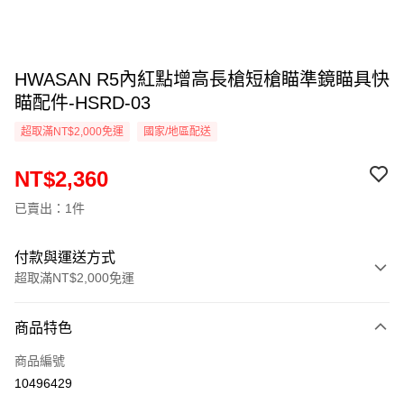
HWASAN R5內紅點增高長槍短槍瞄準鏡瞄具快
瞄配件-HSRD-03
超取滿NT$2,000免運
國家/地區配送
NT$2,360
已賣出：1件
付款與運送方式
超取滿NT$2,000免運
付款方式
商品特色
信用卡一次付款
商品編號
信用卡分期付款
10496429
3 期 0 利率 每期
NT$786
21家銀行