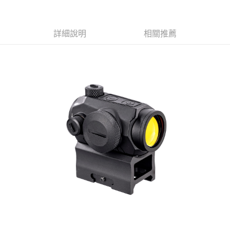
合作金庫商業銀行
第一商業銀行
超商取貨付款
華南商業銀行
彰化商業銀行
詳細說明
相關推薦
LINE Pay
上海商業儲蓄銀行
台北富邦商業銀行
國泰世華商業銀行
兆豐國際商業銀行
Apple Pay
臺灣中小企業銀行
台中商業銀行
匯豐（台灣）商業銀行
華泰商業銀行
街口支付
聯邦商業銀行
遠東國際商業銀行
元大商業銀行
永豐商業銀行
悠遊付
玉山商業銀行
星展（台灣）商業銀行
台新國際商業銀行
中國信託商業銀行
AFTEE先享後付
台灣樂天信用卡公司
相關說明
【關於「AFTEE先享後付」】
ATM付款
AFTEE先享後付是「在收到商品之後才付款」的支付方式。 讓您購物簡單
便利好安心！
貨到付款
１．簡單：不需註冊會員、不需綁卡、不需儲值。
２．便利：只要手機號碼，簡訊認證，即可結帳。
３．安心：先確認商品／服務後，再付款。
運送方式
【「AFTEE先享後付」結帳流程】
全家取貨付款
１．於結帳方式選擇「AFTEE先享後付」後，將跳轉至「AFTEE先享後付」
每筆NT$60，滿NT$2,000(含以上)免運費
結帳頁面，進行簡訊認證並確認金額後，即可完成結帳。
２．訂單成立數日內，您將收到繳費通知簡訊。