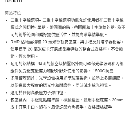
10500111
3 期 0 利率 每期
NT$2,400
21家銀行
商品特色
合作金庫商業銀行
第一商業銀行
超商取貨付款
三重十字線選項– 三重十字線選項功能允許使用者在三種十字線
華南商業銀行
彰化商業銀行
模式之間切換- 單點、帶圓圈的點、帶圓圈和十字準線的點- 為不
LINE Pay
上海商業儲蓄銀行
台北富邦商業銀行
國泰世華商業銀行
兆豐國際商業銀行
同的射擊範圍和偏好提供靈活性，並提高瞄準精準度。
Apple Pay
臺灣中小企業銀行
台中商業銀行
RMR 佔地面積和 20 毫米導軌安裝座– 與手槍反射瞄準器相容，
匯豐（台灣）商業銀行
華泰商業銀行
使用標準 20 毫米皮卡汀尼或韋弗導軌的整合式安裝座，不會鬆
街口支付
聯邦商業銀行
遠東國際商業銀行
動，經久耐用。
元大商業銀行
永豐商業銀行
悠遊付
耐用的鋁結構– 堅固的航空級擠壓鋁外殼可確保光學玻璃和內部
玉山商業銀行
星展（台灣）商業銀行
組件免受槍支後座力和野外野外使用的影響。 1500G防震
台新國際商業銀行
中國信託商業銀行
AFTEE先享後付
台灣樂天信用卡公司
多層鍍膜鏡片：光學設備採用光學玻璃製造，並塗上多層鍍膜，
相關說明
【關於「AFTEE先享後付」】
以促進最大程度的透光性和耐磨性，同時減少眩光視覺。
ATM付款
AFTEE先享後付是「在收到商品之後才付款」的支付方式。 讓您購物簡單
適用於任何高後座力子彈口徑。
便利好安心！
貨到付款
包裝盒內－手槍紅點瞄準鏡、橡膠鏡蓋、通用手槍底座、20mm
１．簡單：不需註冊會員、不需綁卡、不需儲值。
２．便利：只要手機號碼，簡訊認證，即可結帳。
皮卡汀尼卡口、鏡布、風偏調節六角扳手、安裝螺絲扳手
３．安心：先確認商品／服務後，再付款。
運送方式
【「AFTEE先享後付」結帳流程】
全家取貨付款
１．於結帳方式選擇「AFTEE先享後付」後，將跳轉至「AFTEE先享後付」