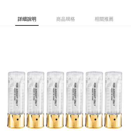
合作金庫商業銀行
第一商業銀行
超商取貨付款
華南商業銀行
彰化商業銀行
詳細說明
商品規格
相關推薦
LINE Pay
上海商業儲蓄銀行
台北富邦商業銀行
國泰世華商業銀行
兆豐國際商業銀行
Apple Pay
臺灣中小企業銀行
台中商業銀行
匯豐（台灣）商業銀行
華泰商業銀行
街口支付
聯邦商業銀行
遠東國際商業銀行
元大商業銀行
永豐商業銀行
悠遊付
玉山商業銀行
星展（台灣）商業銀行
台新國際商業銀行
中國信託商業銀行
AFTEE先享後付
台灣樂天信用卡公司
相關說明
【關於「AFTEE先享後付」】
ATM付款
AFTEE先享後付是「在收到商品之後才付款」的支付方式。 讓您購物簡單
便利好安心！
貨到付款
１．簡單：不需註冊會員、不需綁卡、不需儲值。
２．便利：只要手機號碼，簡訊認證，即可結帳。
３．安心：先確認商品／服務後，再付款。
運送方式
【「AFTEE先享後付」結帳流程】
全家取貨付款
１．於結帳方式選擇「AFTEE先享後付」後，將跳轉至「AFTEE先享後付」
每筆NT$60，滿NT$2,000(含以上)免運費
結帳頁面，進行簡訊認證並確認金額後，即可完成結帳。
２．訂單成立數日內，您將收到繳費通知簡訊。