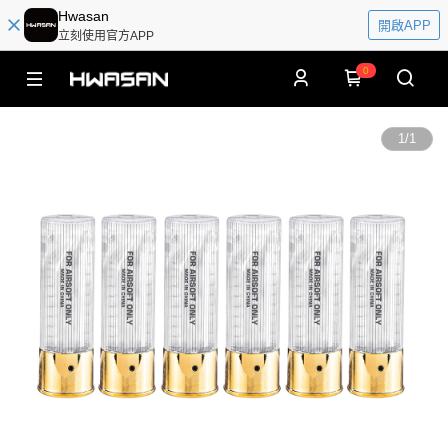
Hwasan
開啟APP
立刻使用官方APP
0
1
/
1