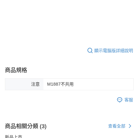
7-11取貨付款
３．收到繳費通知簡訊後14天內，點擊此簡訊中的連結，可透過四大超商／
ATM／網路銀行／等多元方式進行付款，方視為交易完成。
每筆NT$60，滿NT$2,000(含以上)免運費
※ 請注意：結帳手續完成當下不需立刻繳費，但若您需要取消訂單，請聯絡
購買商品的店家。未經商家同意取消之訂單仍視為有效，需透過AFTEE先享
7-11取貨(快速到店)
後付繳納相關費用。
每筆NT$60，滿NT$2,000(含以上)免運費
※ 交易是否成功請以「AFTEE先享後付 」之結帳頁面顯示為準，若有關於
是否繳費成功／繳費後需取消欲退款等相關疑問，請聯繫「AFTEE先享後付
客戶支援中心」
https://netprotections.freshdesk.com/support/home
新竹物流
顯示電腦版詳細說明
每筆NT$200，滿NT$2,000(含以上)免運費
【注意事項】
１．透過由恩沛科技股份有限公司提供之「AFTEE先享後付」服務完成之交
宅配
易，需依本服務之必要範圍內提供個人資料，並將交易相關給付款項請求債
商品規格
權轉讓予恩沛科技股份有限公司。
每筆NT$400
２．關於個人資料處理事宜，請瀏覽以下網址：
https://aftee.tw/terms/#terms3
貨到付款-黑貓
注意
M1887不共用
３．未成年的使用者請事先徵得法定代理人或監護人之同意方可使用
每筆NT$200，滿NT$2,000(含以上)免運費
「AFTEE先享後付」，若未經同意申辦者引起之損失，本公司不負相關責
任。
客服
國家/地區配送
查看運費
４．使用「AFTEE先享後付」時，將依據個別帳號之用戶狀況，依本公司即
時審查核予不同之上限額度；若仍有額度不足之情形，本公司將視審查結果
請求用戶進行身份認證。
５．嚴禁一人註冊多個帳號或使用他人資訊註冊。若發現惡意使用之情形，
商品相關分類 (3)
查看全部
恩沛科技股份有限公司將有權停止該用戶之使用額度並採取法律行動。
新品上市