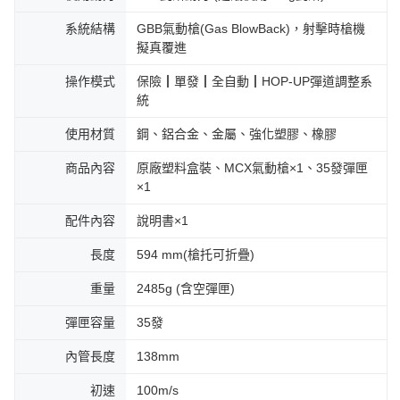
系統結構
GBB氣動槍(Gas BlowBack)，射擊時槍機
擬真覆進
操作模式
保險┃單發┃全自動┃HOP-UP彈道調整系
統
使用材質
鋼、鋁合金、金屬、強化塑膠、橡膠
商品內容
原廠塑料盒裝、MCX氣動槍×1、35發彈匣
×1
配件內容
說明書×1
長度
594 mm(槍托可折疊)
重量
2485g (含空彈匣)
彈匣容量
35發
內管長度
138mm
初速
100m/s