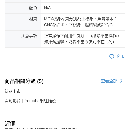
顏色
N/A
材質
MCX槍身材質分別為上槍身、魚骨護木：
CNC鋁合金、下槍身：壓鑄製成鋁合金
注意事項
正常操作下耐用性良好。（撇除不當操作，
如掉落撞擊，或者不當改裝則不在此列）
客服
商品相關分類 (5)
查看全部
新品上市
開箱影片｜Youtube網紅推薦
評價