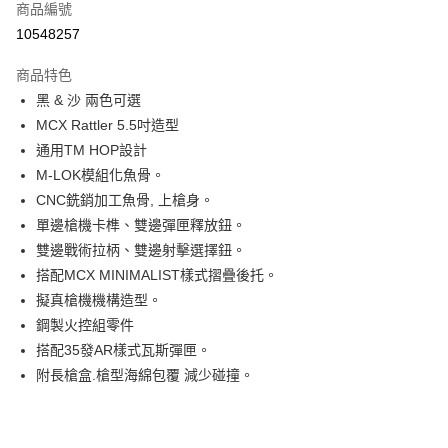
商品編號
信用卡分期付款
10548257
3 期 0 利率 每期
NT$4,933
21家銀行
商品特色
合作金庫商業銀行
第一商業銀行
LINE Pay
黑 & 沙 兩色可選
華南商業銀行
彰化商業銀行
MCX Rattler 5.5吋造型
Apple Pay
上海商業儲蓄銀行
台北富邦商業銀行
國泰世華商業銀行
兆豐國際商業銀行
通用TM HOP設計
街口支付
臺灣中小企業銀行
台中商業銀行
M-LOK模組化魚骨。
匯豐（台灣）商業銀行
華泰商業銀行
CNC銑銷加工魚骨, 上槍身。
悠遊付
聯邦商業銀行
遠東國際商業銀行
單邊槍機卡榫、雙邊彈匣釋放鈕。
元大商業銀行
永豐商業銀行
AFTEE先享後付
雙邊戰術拉柄、雙邊射擊選擇鈕。
玉山商業銀行
星展（台灣）商業銀行
相關說明
搭配MCX MINIMALIST樣式摺疊後托。
台新國際商業銀行
中國信託商業銀行
【關於「AFTEE先享後付」】
台灣樂天信用卡公司
擬真槍機機構造型。
ATM付款
AFTEE先享後付是「在收到商品之後才付款」的支付方式。 讓您購物簡單
便利好安心！
鋼製火控組零件
貨到付款
１．簡單：不需註冊會員、不需綁卡、不需儲值。
搭配35發AR樣式瓦斯彈匣。
２．便利：只要手機號碼，簡訊認證，即可結帳。
附長槍盒.槍型海綿包覆 減少碰撞。
３．安心：先確認商品／服務後，再付款。
運送方式
【「AFTEE先享後付」結帳流程】
7-11取貨(快速到店)
１．於結帳方式選擇「AFTEE先享後付」後，將跳轉至「AFTEE先享後付」
每筆NT$60，滿NT$2,000(含以上)免運費