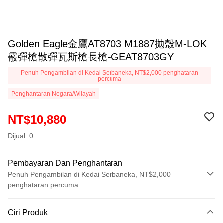
Golden Eagle金鷹AT8703 M1887拋殼M-LOK
霰彈槍散彈瓦斯槍長槍-GEAT8703GY
Penuh Pengambilan di Kedai Serbaneka, NT$2,000 penghataran
percuma
Penghantaran Negara/Wilayah
NT$10,880
Dijual: 0
Pembayaran Dan Penghantaran
Penuh Pengambilan di Kedai Serbaneka, NT$2,000
penghataran percuma
Kaedah Pembayaran
Ciri Produk
Kad Kredit (Bayaran Penuh)