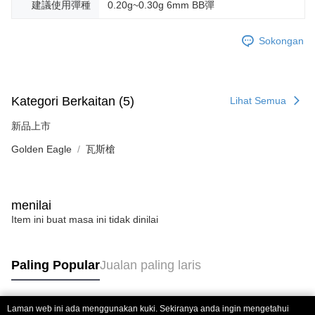
建議使用彈種
0.20g~0.30g 6mm BB彈
Sokongan
Kategori Berkaitan (5)
Lihat Semua
新品上市
Golden Eagle
瓦斯槍
menilai
Item ini buat masa ini tidak dinilai
Paling Popular
Jualan paling laris
Laman web ini ada menggunakan kuki. Sekiranya anda ingin mengetahui