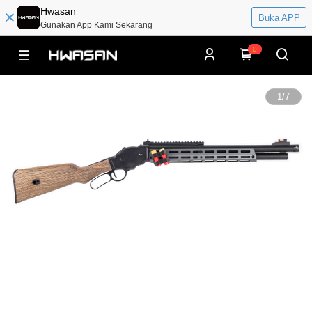
Hwasan
Buka APP
Gunakan App Kami Sekarang
0
1
/
7