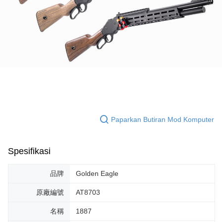
Paparkan Butiran Mod Komputer
Spesifikasi
品牌
Golden Eagle
原廠編號
AT8703
名稱
1887