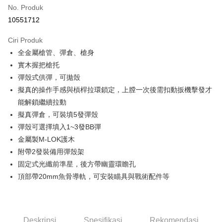
No. Produk
Ansuran Kad Kredit
10551712
3 ansuran pada kadar faedah 0,
NT$3,626
setiap ansuran
Ciri Produk
21 Bank
Taiwan Cooperative Bank
Bank Komersial Pertama
Pengambilan di Kedai Serbaneka
全金屬槍管、彈倉、槍身
Hua Nan Commercial
Chang Hwa Commercial
LINE Pay
Bank
Bank
實木握把槍托
The Shanghai
Bank Komersial Taipei
彈殼式供彈，可拋殼
Apple Pay
Commercial & Savings
Fubon
擬真的操作手感與槓桿拉環鎖定，上膛一次後需扣動扳機擊發才
Bank
JKOPAY
能解鎖繼續拉動
Bank Cathay United
Mega International
擬真彈倉，可裝填5發彈殼
Commercial Bank
Easy Wallet
彈殼可選擇填入1~3發BB彈
Taiwan Business Bank
Taichung Commercial
Bank
AFTEE
金屬製M-LOK護木
HSBC Bank (Taiwan)
Hwatai Bank
Deskripsi
附帶2發裝備用彈殼架
Limited
Pertama, Mengenai Perkhidmatan AFTEE Beli Sekarang Bayar Kemudian
固定式光纖前準星，後方帶幽靈環瞻孔
Pemindahan ATM
Union Bank of Taiwan
Far Eastern International
1. Dengan memilih AFTEE sebagai kaedah pembayaran, mesej
頂部帶20mm魚骨導軌，可安裝瞄具與戰術配件等
Bank
pengesahan AFTEE akan muncul.
Tunai semasa Penghantaran
2. Anda boleh meneruskan pembayaran selepas pengesahan SMS.
Yuanta Commercial Bank
Bank SinoPac
3. Tiada bayaran diperlukan apabila pesanan disahkan. Produk akan
Bank Komersial E.SUN
DBS Bank
dihantar ke alamat yang ditetapkan.
Pilihan Penghantaran
Bank Antarabangsa
Bank CTBC
4. Setelah pesanan disahkan, anda akan menerima SMS pembayaran
Deskripsi
Spesifikasi
Rekomendasi
Taishin