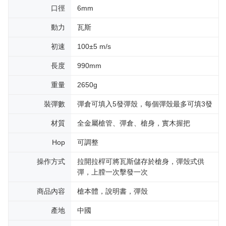
口徑
6mm
動力
瓦斯
初速
100±5 m/s
長度
990mm
重量
2650g
裝彈數
彈倉可填入5發彈殼，每個彈殼最多可填3發
材質
全金屬槍管、彈倉、槍身，實木握把
Hop
可調整
操作方式
拉開拉桿可將瓦斯儲存於槍身，彈殼式供
彈，上膛一次擊發一次
商品內容
槍本體，說明書，彈殼
產地
中國