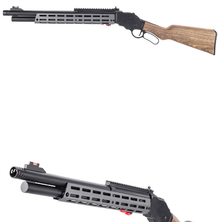
宅配
2. Amaun perbelanjaan minimum mestilah lebih besar daripada NT$20.
3. Pada masa ini hanya tersedia untuk ahli Taiwan.
NT$400/pesanan
Ketiga, Syarat Perkhidmatan
貨到付款-黑貓
Perkhidmatan AFTEE Beli Sekarang Bayar Kemudian disediakan oleh NP
NT$200/pesanan | Penghantaran percuma untuk pesanan
Taiwan, Inc. dan AFTEE akan membuat bil kepada pengguna. AFTEE
akan menggunakan data peribadi yang dikumpul (termasuk nama
NT$2,000 atau lebih
pembeli, no. telefon, nama penerima, no. telefon, alamat penerima) untuk
penggunaan perkhidmatan. Sila rujuk kepada "Penyata Pengumpulan
國家/地區配送
Kadar Penghantaran
Data Peribadi, Pemprosesan, Penggunaan"
(https://aftee.tw/privacypolicy/
) untuk maklumat lanjut.
Jumlah yang diperakui untuk pengguna kali pertama yang lulus
kelulusan boleh sehingga NT$10,000. Jika pengguna tidak membuat
pembayaran dalam tempoh tersebut, yuran pembayaran lewat sebanyak
20% setahun akan dikenakan. Pengguna bawah umur dikehendaki
mendapatkan kebenaran daripada ibu bapa atau penjaga yang sah
untuk menggunakan AFTEE.
Sila hubungi NP Taiwan Inc. di
cs_tw@netprotections.co.jp
jika anda
mempunyai sebarang kebimbangan mengenai pemprosesan dan
penggunaan pada data peribadi. Jika anda tidak bersetuju dengan data
peribadi yang disenaraikan seperti di atas akan dikumpul dan digunakan
oleh AFTEE, sila jangan gunakan perkhidmatan ini.