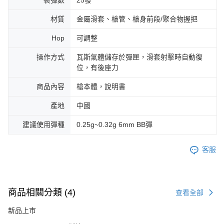
材質
金屬滑套、槍管、槍身前段/聚合物握把
Hop
可調整
操作方式
瓦斯氣體儲存於彈匣，滑套射擊時自動復
位，有後座力
商品內容
槍本體，說明書
產地
中國
建議使用彈種
0.25g~0.32g 6mm BB彈
客服
商品相關分類 (4)
查看全部
新品上市