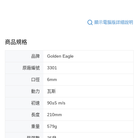
顯示電腦版詳細說明
商品規格
品牌
Golden Eagle
原廠編號
3301
口徑
6mm
動力
瓦斯
初速
90±5 m/s
長度
210mm
重量
579g
裝彈數
25發