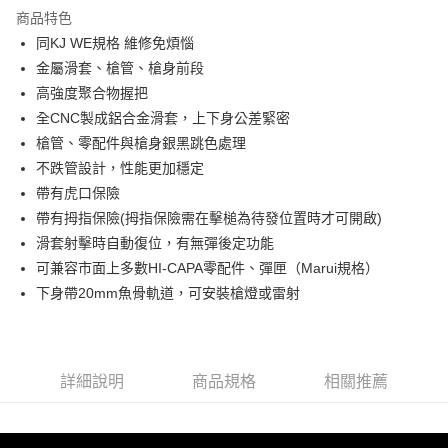
商品特色
合作金庫商業銀行
第一商業銀行
超商取貨付款
同KJ WE規格 維修免煩惱
華南商業銀行
彰化商業銀行
金屬滑套、槍管、槍身前段
LINE Pay
上海商業儲蓄銀行
台北富邦商業銀行
國泰世華商業銀行
兆豐國際商業銀行
高強度聚合物握把
Apple Pay
臺灣中小企業銀行
台中商業銀行
全CNC製成鋁合金滑套，上下身公差緊密
匯豐（台灣）商業銀行
華泰商業銀行
槍管、零配件與槍身銀黑跳色處理
街口支付
聯邦商業銀行
遠東國際商業銀行
不跌管設計，性能更加穩定
元大商業銀行
永豐商業銀行
悠遊付
帶有虎口保險
玉山商業銀行
星展（台灣）商業銀行
帶有拇指保險(拇指保險需在擊槌為待發位置時才可開啟)
台新國際商業銀行
中國信託商業銀行
AFTEE先享後付
台灣樂天信用卡公司
滑套射擊時自動復位，有無彈後定功能
相關說明
【關於「AFTEE先享後付」】
可兼容市面上多數HI-CAPA零配件、彈匣（Marui規格）
ATM付款
AFTEE先享後付是「在收到商品之後才付款」的支付方式。 讓您購物簡單
下身帶20mm魚骨軌道，可安裝槍燈或雷射
便利好安心！
貨到付款
１．簡單：不需註冊會員、不需綁卡、不需儲值。
２．便利：只要手機號碼，簡訊認證，即可結帳。
３．安心：先確認商品／服務後，再付款。
運送方式
詳細說明
商品規格
相關推薦
【「AFTEE先享後付」結帳流程】
全家取貨付款
１．於結帳方式選擇「AFTEE先享後付」後，將跳轉至「AFTEE先享後付」
每筆NT$60，滿NT$2,000(含以上)免運費
結帳頁面，進行簡訊認證並確認金額後，即可完成結帳。
２．訂單成立數日內，您將收到繳費通知簡訊。