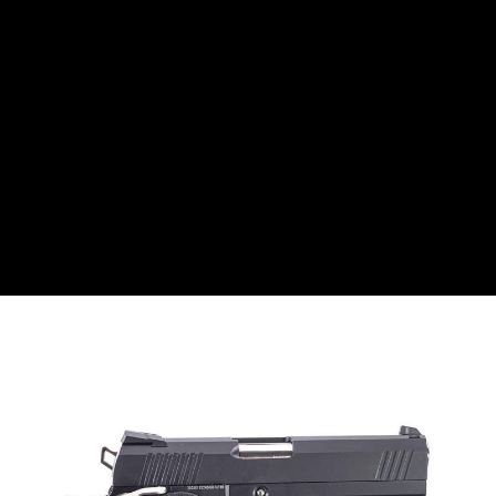
7-11取貨付款
３．收到繳費通知簡訊後14天內，點擊此簡訊中的連結，可透過四大超商／
ATM／網路銀行／等多元方式進行付款，方視為交易完成。
每筆NT$60，滿NT$2,000(含以上)免運費
※ 請注意：結帳手續完成當下不需立刻繳費，但若您需要取消訂單，請聯絡
購買商品的店家。未經商家同意取消之訂單仍視為有效，需透過AFTEE先享
7-11取貨(快速到店)
後付繳納相關費用。
每筆NT$60，滿NT$2,000(含以上)免運費
※ 交易是否成功請以「AFTEE先享後付 」之結帳頁面顯示為準，若有關於
是否繳費成功／繳費後需取消欲退款等相關疑問，請聯繫「AFTEE先享後付
客戶支援中心」
https://netprotections.freshdesk.com/support/home
新竹物流
每筆NT$200，滿NT$2,000(含以上)免運費
【注意事項】
１．透過由恩沛科技股份有限公司提供之「AFTEE先享後付」服務完成之交
宅配
易，需依本服務之必要範圍內提供個人資料，並將交易相關給付款項請求債
權轉讓予恩沛科技股份有限公司。
每筆NT$400
２．關於個人資料處理事宜，請瀏覽以下網址：
https://aftee.tw/terms/#terms3
貨到付款-黑貓
３．未成年的使用者請事先徵得法定代理人或監護人之同意方可使用
每筆NT$200，滿NT$2,000(含以上)免運費
「AFTEE先享後付」，若未經同意申辦者引起之損失，本公司不負相關責
任。
國家/地區配送
查看運費
４．使用「AFTEE先享後付」時，將依據個別帳號之用戶狀況，依本公司即
時審查核予不同之上限額度；若仍有額度不足之情形，本公司將視審查結果
請求用戶進行身份認證。
５．嚴禁一人註冊多個帳號或使用他人資訊註冊。若發現惡意使用之情形，
恩沛科技股份有限公司將有權停止該用戶之使用額度並採取法律行動。