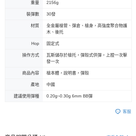
重量
2156g
裝彈數
30發
材質
全金屬槍管、彈倉、槍身，高強度聚合物護
木、後托
Hop
固定式
操作方式
瓦斯儲存於槍托，彈殼式供彈，上膛一次擊
發一次
商品內容
槍本體，說明書，彈殼
產地
中國
建議使用彈種
0.20g~0.30g 6mm BB彈
客服