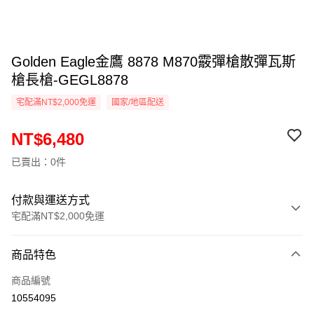
Golden Eagle金鷹 8878 M870霰彈槍散彈瓦斯
槍長槍-GEGL8878
宅配滿NT$2,000免運
國家/地區配送
NT$6,480
已賣出：0件
付款與運送方式
宅配滿NT$2,000免運
付款方式
商品特色
信用卡一次付款
商品編號
信用卡分期付款
10554095
3 期 0 利率 每期
NT$2,160
21家銀行