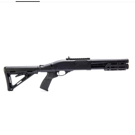
每筆NT$150，滿NT$2,000(含以上)免運費
※ 請注意：結帳手續完成當下不需立刻繳費，但若您需要取消訂單，請聯絡
購買商品的店家。未經商家同意取消之訂單仍視為有效，需透過AFTEE先享
宅配
後付繳納相關費用。
每筆NT$400
※ 交易是否成功請以「AFTEE先享後付 」之結帳頁面顯示為準，若有關於
是否繳費成功／繳費後需取消欲退款等相關疑問，請聯繫「AFTEE先享後付
客戶支援中心」
https://netprotections.freshdesk.com/support/home
貨到付款-黑貓
每筆NT$200，滿NT$2,000(含以上)免運費
【注意事項】
１．透過由恩沛科技股份有限公司提供之「AFTEE先享後付」服務完成之交
國家/地區配送
查看運費
易，需依本服務之必要範圍內提供個人資料，並將交易相關給付款項請求債
權轉讓予恩沛科技股份有限公司。
２．關於個人資料處理事宜，請瀏覽以下網址：
https://aftee.tw/terms/#terms3
３．未成年的使用者請事先徵得法定代理人或監護人之同意方可使用
「AFTEE先享後付」，若未經同意申辦者引起之損失，本公司不負相關責
任。
４．使用「AFTEE先享後付」時，將依據個別帳號之用戶狀況，依本公司即
時審查核予不同之上限額度；若仍有額度不足之情形，本公司將視審查結果
請求用戶進行身份認證。
５．嚴禁一人註冊多個帳號或使用他人資訊註冊。若發現惡意使用之情形，
恩沛科技股份有限公司將有權停止該用戶之使用額度並採取法律行動。