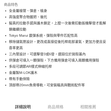
商品特色
合作金庫商業銀行
第一商業銀行
LINE Pay
全金屬槍管、彈倉、槍身
華南商業銀行
彰化商業銀行
高強度聚合物握把、後托
Apple Pay
上海商業儲蓄銀行
台北富邦商業銀行
國泰世華商業銀行
兆豐國際商業銀行
擬真的拉動手感與護木鎖定，上膛一次後需扣動扳機擊發才能解
街口支付
臺灣中小企業銀行
台中商業銀行
鎖繼續拉動
匯豐（台灣）商業銀行
華泰商業銀行
Tokyo Marui 霰彈系統，彈殼與零件匹配性高
悠遊付
聯邦商業銀行
遠東國際商業銀行
移除儲氣匣設計，更改成直接從後托桿底部灌氣，更加方便且妥
元大商業銀行
永豐商業銀行
AFTEE先享後付
善率更高
玉山商業銀行
星展（台灣）商業銀行
相關說明
三內管設計，可選擊發3或6發，選鈕位於拋殼蓋內
台新國際商業銀行
中國信託商業銀行
【關於「AFTEE先享後付」】
台灣樂天信用卡公司
供彈倉可填入一顆彈殼，下方備用彈倉可填入兩顆備用彈殼
ATM付款
AFTEE先享後付是「在收到商品之後才付款」的支付方式。 讓您購物簡單
便利好安心！
多段可調節AR樣式伸縮托桿
貨到付款
１．簡單：不需註冊會員、不需綁卡、不需儲值。
金屬製M-LOK護木
２．便利：只要手機號碼，簡訊認證，即可結帳。
帶有手動保險
３．安心：先確認商品／服務後，再付款。
運送方式
頂部帶20mm魚骨導軌，可安裝瞄具與戰術配件等
【「AFTEE先享後付」結帳流程】
新竹物流
１．於結帳方式選擇「AFTEE先享後付」後，將跳轉至「AFTEE先享後付」
每筆NT$200，滿NT$2,000(含以上)免運費
結帳頁面，進行簡訊認證並確認金額後，即可完成結帳。
２．訂單成立數日內，您將收到繳費通知簡訊。
郵局
３．收到繳費通知簡訊後14天內，點擊此簡訊中的連結，可透過四大超商／
詳細說明
商品規格
相關推薦
ATM／網路銀行／等多元方式進行付款，方視為交易完成。