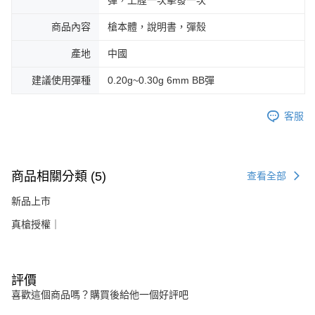
彈，上膛一次擊發一次
商品內容
槍本體，說明書，彈殼
產地
中國
建議使用彈種
0.20g~0.30g 6mm BB彈
客服
商品相關分類 (5)
查看全部
新品上市
真槍授權｜
評價
喜歡這個商品嗎？購買後給他一個好評吧