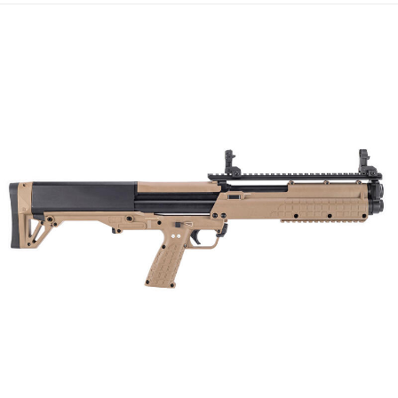
每筆NT$150，滿NT$2,000(含以上)免運費
※ 請注意：結帳手續完成當下不需立刻繳費，但若您需要取消訂單，請聯絡
購買商品的店家。未經商家同意取消之訂單仍視為有效，需透過AFTEE先享
宅配
後付繳納相關費用。
每筆NT$400
※ 交易是否成功請以「AFTEE先享後付 」之結帳頁面顯示為準，若有關於
是否繳費成功／繳費後需取消欲退款等相關疑問，請聯繫「AFTEE先享後付
客戶支援中心」
https://netprotections.freshdesk.com/support/home
貨到付款-黑貓
每筆NT$200，滿NT$2,000(含以上)免運費
【注意事項】
１．透過由恩沛科技股份有限公司提供之「AFTEE先享後付」服務完成之交
國家/地區配送
查看運費
易，需依本服務之必要範圍內提供個人資料，並將交易相關給付款項請求債
權轉讓予恩沛科技股份有限公司。
２．關於個人資料處理事宜，請瀏覽以下網址：
https://aftee.tw/terms/#terms3
３．未成年的使用者請事先徵得法定代理人或監護人之同意方可使用
「AFTEE先享後付」，若未經同意申辦者引起之損失，本公司不負相關責
任。
４．使用「AFTEE先享後付」時，將依據個別帳號之用戶狀況，依本公司即
時審查核予不同之上限額度；若仍有額度不足之情形，本公司將視審查結果
請求用戶進行身份認證。
５．嚴禁一人註冊多個帳號或使用他人資訊註冊。若發現惡意使用之情形，
恩沛科技股份有限公司將有權停止該用戶之使用額度並採取法律行動。