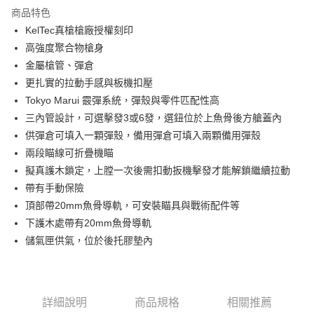
商品特色
合作金庫商業銀行
第一商業銀行
LINE Pay
KelTec真槍槍廠授權刻印
華南商業銀行
彰化商業銀行
高強度聚合物槍身
Apple Pay
上海商業儲蓄銀行
台北富邦商業銀行
國泰世華商業銀行
兆豐國際商業銀行
金屬槍管、彈倉
街口支付
臺灣中小企業銀行
台中商業銀行
更扎實的拉動手感與板機扣壓
匯豐（台灣）商業銀行
華泰商業銀行
Tokyo Marui 霰彈系統，彈殼與零件匹配性高
悠遊付
聯邦商業銀行
遠東國際商業銀行
三內管設計，可選擊發3或6發，選鈕位於上魚骨後方艙蓋內
元大商業銀行
永豐商業銀行
AFTEE先享後付
供彈倉可填入一顆彈殼，備用彈倉可填入兩顆備用彈殼
玉山商業銀行
星展（台灣）商業銀行
相關說明
兩段瞄線可折疊機瞄
台新國際商業銀行
中國信託商業銀行
【關於「AFTEE先享後付」】
台灣樂天信用卡公司
擬真護木鎖定，上膛一次後需扣動扳機擊發才能解鎖繼續拉動
ATM付款
AFTEE先享後付是「在收到商品之後才付款」的支付方式。 讓您購物簡單
便利好安心！
帶有手動保險
貨到付款
１．簡單：不需註冊會員、不需綁卡、不需儲值。
頂部帶20mm魚骨導軌，可安裝瞄具與戰術配件等
２．便利：只要手機號碼，簡訊認證，即可結帳。
下護木處帶有20mm魚骨導軌
３．安心：先確認商品／服務後，再付款。
運送方式
儲氣匣供氣，位於後托膠墊內
【「AFTEE先享後付」結帳流程】
新竹物流
１．於結帳方式選擇「AFTEE先享後付」後，將跳轉至「AFTEE先享後付」
每筆NT$200，滿NT$2,000(含以上)免運費
結帳頁面，進行簡訊認證並確認金額後，即可完成結帳。
２．訂單成立數日內，您將收到繳費通知簡訊。
郵局
３．收到繳費通知簡訊後14天內，點擊此簡訊中的連結，可透過四大超商／
詳細說明
商品規格
相關推薦
ATM／網路銀行／等多元方式進行付款，方視為交易完成。