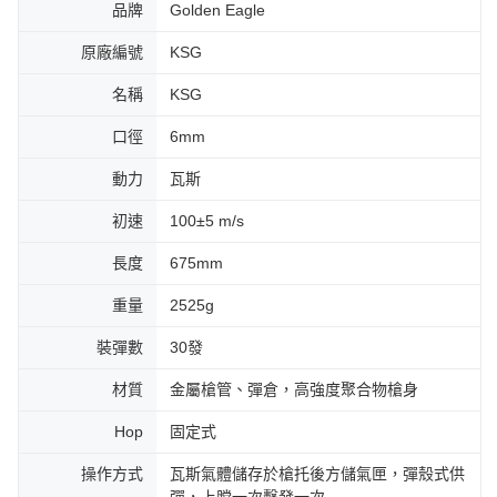
品牌
Golden Eagle
原廠編號
KSG
名稱
KSG
口徑
6mm
動力
瓦斯
初速
100±5 m/s
長度
675mm
重量
2525g
裝彈數
30發
材質
金屬槍管、彈倉，高強度聚合物槍身
Hop
固定式
操作方式
瓦斯氣體儲存於槍托後方儲氣匣，彈殼式供