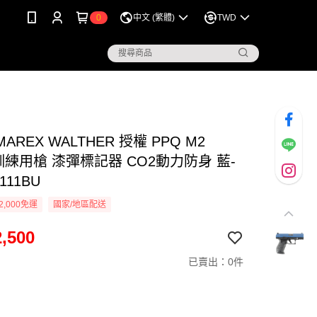
0
中文 (繁體)
TWD
AREX WALTHER 授權 PPQ M2
訓練用槍 漆彈標記器 CO2動力防身 藍-
111BU
2,000免運
國家/地區配送
,500
已賣出：0件