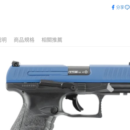
聯邦商
新品上市
元大商
分享
悠遊付
真槍授權
玉山商
台新國
AFTEE先
UMAREX
台灣樂
相關說明
槍款選擇
【關於「A
ATM付款
AFTEE
說明
商品規格
相關推薦
槍款選擇
便利好安
貨到付款
１．簡單
２．便利
３．安心
運送方式
【「AFT
１．於結帳
全家取貨
付」結帳
每筆NT$6
２．訂單
３．收到繳
／ATM／
7-11取貨
※ 請注意
每筆NT$6
絡購買商品
先享後付
7-11取貨
※ 交易是
是否繳費成
每筆NT$6
付客戶支