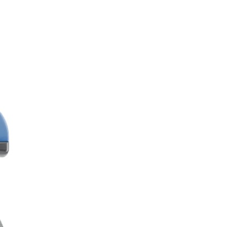
項】
00，滿NT$2,000(含以上)免運費
恩沛科技股份有限公司提供之「AFTEE先享後付」服務完成之
依本服務之必要範圍內提供個人資料，並將交易相關給付款項請
讓予恩沛科技股份有限公司。
個人資料處理事宜，請瀏覽以下網址：
50，滿NT$2,000(含以上)免運費
ee.tw/terms/#terms3
年的使用者請事先徵得法定代理人或監護人之同意方可使用
E先享後付」，若未經同意申辦者引起之損失，本公司不負相關責
00
AFTEE先享後付」時，將依據個別帳號之用戶狀況，依本公司
黑貓
核予不同之上限額度；若仍有額度不足之情形，本公司將視審查
用戶進行身份認證。
00，滿NT$2,000(含以上)免運費
一人註冊多個帳號或使用他人資訊註冊。若發現惡意使用之情
科技股份有限公司將有權停止該用戶之使用額度並採取法律行
配送
查看運費