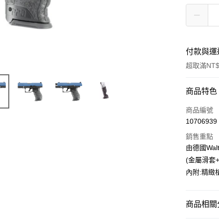
付款與運
超取滿NT$
付款方式
商品特色
信用卡一
商品編號
10706939
信用卡分
銷售重點
3 期 
由德國Walt
合作金
(金屬滑套+
超商取貨
華南商
內附:精
LINE Pay
上海商
國泰世
Apple Pay
臺灣中
商品相關分
匯豐（
街口支付