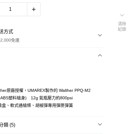
清除
紀錄
送方式
2,000免運
次付款
期付款
0 利率 每期
NT$4,166
21家銀行
her原廠授權，UMAREX製作的 Walther PPQ-M2
庫商業銀行
第一商業銀行
ABS塑料槍身) 12g 氣瓶壓力約800psi
付款
業銀行
彰化商業銀行
緻槍盒、軟式通槍條、胡椒彈專用彈匣彈簧
業儲蓄銀行
台北富邦商業銀行
華商業銀行
兆豐國際商業銀行
小企業銀行
台中商業銀行
類 (5)
台灣）商業銀行
華泰商業銀行