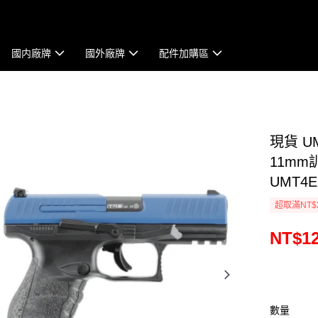
國内廠牌
國外廠牌
配件加購區
現貨 UM
11mm
UMT4E
超取滿NT$
NT$12
數量