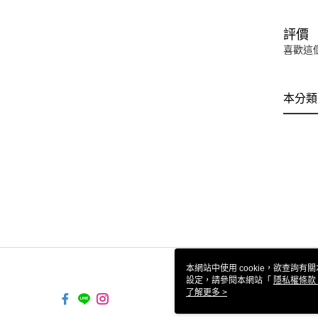
評價
喜歡這
本分類
本網站中使用 cookie，欲查詢有關
設定，請參閱本網站「
隱私權條款
使用 cookie。
了解更多 >