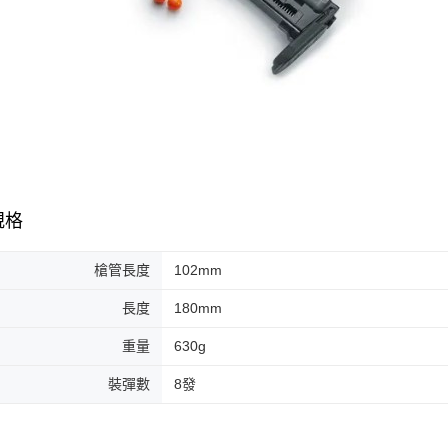
規格
槍管長度
102mm
長度
180mm
重量
630g
裝彈數
8發