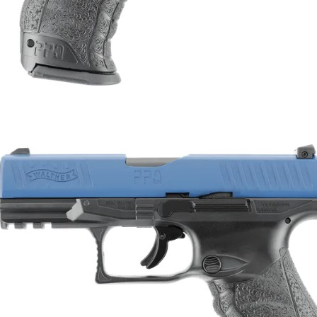
新竹物流
【注意事
每筆NT$2
１．透過由
交易，需
郵局
求債權轉
２．關於
每筆NT$1
https://aft
３．未成
宅配
「AFTE
每筆NT$4
任。
４．使用「
貨到付款-
即時審查
結果請求
每筆NT$2
５．嚴禁
形，恩沛
國家/地區
動。