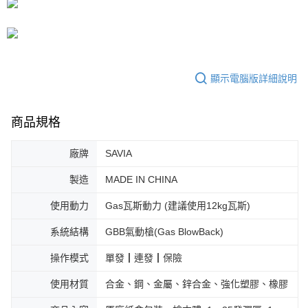
顯示電腦版詳細說明
商品規格
廠牌
SAVIA
製造
MADE IN CHINA
使用動力
Gas瓦斯動力 (建議使用12kg瓦斯)
系統結構
GBB氣動槍(Gas BlowBack)
操作模式
單發┃連發┃保險
使用材質
合金、鋼、金屬、鋅合金、強化塑膠、橡膠