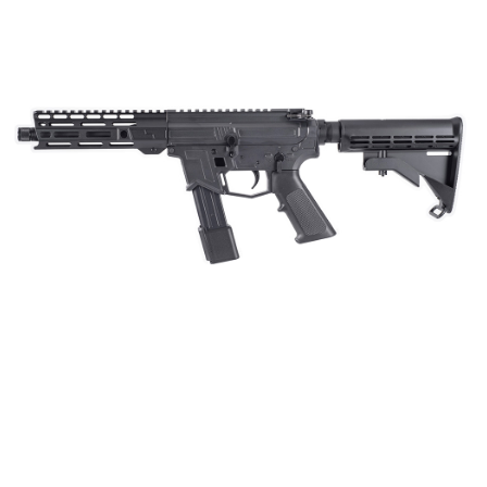
每筆NT$60，滿NT$2,000(含以上)免運費
結帳頁面，進行簡訊認證並確認金額後，即可完成結帳。
２．訂單成立數日內，您將收到繳費通知簡訊。
7-11取貨付款
３．收到繳費通知簡訊後14天內，點擊此簡訊中的連結，可透過四大超商／
ATM／網路銀行／等多元方式進行付款，方視為交易完成。
每筆NT$60，滿NT$2,000(含以上)免運費
※ 請注意：結帳手續完成當下不需立刻繳費，但若您需要取消訂單，請聯絡
購買商品的店家。未經商家同意取消之訂單仍視為有效，需透過AFTEE先享
7-11取貨(快速到店)
後付繳納相關費用。
每筆NT$60，滿NT$2,000(含以上)免運費
※ 交易是否成功請以「AFTEE先享後付 」之結帳頁面顯示為準，若有關於
是否繳費成功／繳費後需取消欲退款等相關疑問，請聯繫「AFTEE先享後付
客戶支援中心」
https://netprotections.freshdesk.com/support/home
新竹物流
每筆NT$200，滿NT$2,000(含以上)免運費
【注意事項】
１．透過由恩沛科技股份有限公司提供之「AFTEE先享後付」服務完成之交
郵局
易，需依本服務之必要範圍內提供個人資料，並將交易相關給付款項請求債
權轉讓予恩沛科技股份有限公司。
每筆NT$150，滿NT$2,000(含以上)免運費
２．關於個人資料處理事宜，請瀏覽以下網址：
https://aftee.tw/terms/#terms3
宅配
３．未成年的使用者請事先徵得法定代理人或監護人之同意方可使用
每筆NT$400
「AFTEE先享後付」，若未經同意申辦者引起之損失，本公司不負相關責
任。
貨到付款-黑貓
４．使用「AFTEE先享後付」時，將依據個別帳號之用戶狀況，依本公司即
時審查核予不同之上限額度；若仍有額度不足之情形，本公司將視審查結果
每筆NT$200，滿NT$2,000(含以上)免運費
請求用戶進行身份認證。
５．嚴禁一人註冊多個帳號或使用他人資訊註冊。若發現惡意使用之情形，
國家/地區配送
查看運費