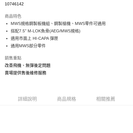
信用卡分期付款
10746142
3 期 0 利率 每期
NT$3,600
21家銀行
商品特色
合作金庫商業銀行
第一商業銀行
超商取貨付款
MWS規格鋼製板機組、鋼製槍機、MWS零件可通用
華南商業銀行
彰化商業銀行
搭配7.5" M-LOK魚骨(AEG/MWS規格)
LINE Pay
上海商業儲蓄銀行
台北富邦商業銀行
國泰世華商業銀行
兆豐國際商業銀行
適用市面上 HI-CAPA 彈匣
Apple Pay
臺灣中小企業銀行
台中商業銀行
通用MWS部分零件
匯豐（台灣）商業銀行
華泰商業銀行
街口支付
聯邦商業銀行
遠東國際商業銀行
銷售重點
元大商業銀行
永豐商業銀行
悠遊付
改善飛機、無彈後定問題
玉山商業銀行
星展（台灣）商業銀行
賣場提供售後維修服務
台新國際商業銀行
中國信託商業銀行
AFTEE先享後付
台灣樂天信用卡公司
相關說明
【關於「AFTEE先享後付」】
ATM付款
AFTEE先享後付是「在收到商品之後才付款」的支付方式。 讓您購物簡單
詳細說明
商品規格
相關推薦
便利好安心！
貨到付款
１．簡單：不需註冊會員、不需綁卡、不需儲值。
２．便利：只要手機號碼，簡訊認證，即可結帳。
３．安心：先確認商品／服務後，再付款。
運送方式
【「AFTEE先享後付」結帳流程】
全家取貨付款
１．於結帳方式選擇「AFTEE先享後付」後，將跳轉至「AFTEE先享後付」