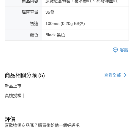
商品內容
原廠紙盒包裝、槍本體×1、35發彈匣×1
彈匣容量
35發
初速
100m/s (0.20g BB彈)
顏色
Black 黑色
客服
商品相關分類 (5)
查看全部
新品上市
真槍授權｜
評價
喜歡這個商品嗎？購買後給他一個好評吧