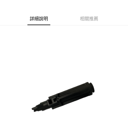
合作金庫商業銀行
第一商業銀行
超商取貨付款
華南商業銀行
彰化商業銀行
詳細說明
相關推薦
LINE Pay
上海商業儲蓄銀行
台北富邦商業銀行
國泰世華商業銀行
兆豐國際商業銀行
Apple Pay
臺灣中小企業銀行
台中商業銀行
匯豐（台灣）商業銀行
華泰商業銀行
街口支付
聯邦商業銀行
遠東國際商業銀行
元大商業銀行
永豐商業銀行
悠遊付
玉山商業銀行
星展（台灣）商業銀行
台新國際商業銀行
中國信託商業銀行
AFTEE先享後付
台灣樂天信用卡公司
相關說明
【關於「AFTEE先享後付」】
ATM付款
AFTEE先享後付是「在收到商品之後才付款」的支付方式。 讓您購物簡單
便利好安心！
貨到付款
１．簡單：不需註冊會員、不需綁卡、不需儲值。
２．便利：只要手機號碼，簡訊認證，即可結帳。
３．安心：先確認商品／服務後，再付款。
運送方式
【「AFTEE先享後付」結帳流程】
全家取貨付款
１．於結帳方式選擇「AFTEE先享後付」後，將跳轉至「AFTEE先享後付」
每筆NT$60，滿NT$2,000(含以上)免運費
結帳頁面，進行簡訊認證並確認金額後，即可完成結帳。
２．訂單成立數日內，您將收到繳費通知簡訊。