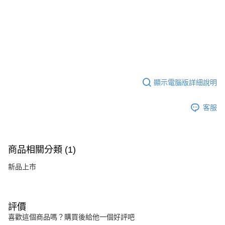
7-11取貨付款
３．收到繳費通知簡訊後14天內，點擊此簡訊中的連結，可透過四大超商／
ATM／網路銀行／等多元方式進行付款，方視為交易完成。
每筆NT$60，滿NT$2,000(含以上)免運費
※ 請注意：結帳手續完成當下不需立刻繳費，但若您需要取消訂單，請聯絡
購買商品的店家。未經商家同意取消之訂單仍視為有效，需透過AFTEE先享
7-11取貨(快速到店)
後付繳納相關費用。
每筆NT$60，滿NT$2,000(含以上)免運費
※ 交易是否成功請以「AFTEE先享後付 」之結帳頁面顯示為準，若有關於
是否繳費成功／繳費後需取消欲退款等相關疑問，請聯繫「AFTEE先享後付
客戶支援中心」
https://netprotections.freshdesk.com/support/home
新竹物流
顯示電腦版詳細說明
每筆NT$200，滿NT$2,000(含以上)免運費
【注意事項】
１．透過由恩沛科技股份有限公司提供之「AFTEE先享後付」服務完成之交
宅配
客服
易，需依本服務之必要範圍內提供個人資料，並將交易相關給付款項請求債
權轉讓予恩沛科技股份有限公司。
每筆NT$400
２．關於個人資料處理事宜，請瀏覽以下網址：
https://aftee.tw/terms/#terms3
貨到付款-黑貓
３．未成年的使用者請事先徵得法定代理人或監護人之同意方可使用
商品相關分類 (1)
每筆NT$200，滿NT$2,000(含以上)免運費
「AFTEE先享後付」，若未經同意申辦者引起之損失，本公司不負相關責
任。
新品上市
國家/地區配送
查看運費
４．使用「AFTEE先享後付」時，將依據個別帳號之用戶狀況，依本公司即
時審查核予不同之上限額度；若仍有額度不足之情形，本公司將視審查結果
請求用戶進行身份認證。
５．嚴禁一人註冊多個帳號或使用他人資訊註冊。若發現惡意使用之情形，
評價
恩沛科技股份有限公司將有權停止該用戶之使用額度並採取法律行動。
喜歡這個商品嗎？購買後給他一個好評吧