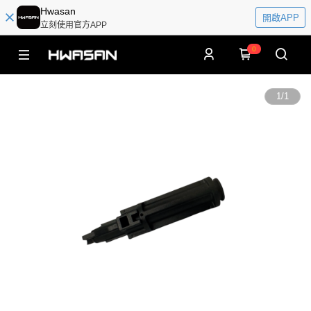
Hwasan
開啟APP
立刻使用官方APP
0
1
/
1