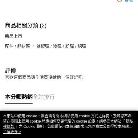
ATM／網路銀行／等多元方式進行付款，方視為交易完成。
每筆NT$60，滿NT$2,000(含以上)免運費
※ 請注意：結帳手續完成當下不需立刻繳費，但若您需要取消訂單，請聯絡
購買商品的店家。未經商家同意取消之訂單仍視為有效，需透過AFTEE先享
7-11取貨(快速到店)
後付繳納相關費用。
每筆NT$60，滿NT$2,000(含以上)免運費
※ 交易是否成功請以「AFTEE先享後付 」之結帳頁面顯示為準，若有關於
商品相關分類 (2)
是否繳費成功／繳費後需取消欲退款等相關疑問，請聯繫「AFTEE先享後付
客戶支援中心」
https://netprotections.freshdesk.com/support/home
新品上市
新竹物流
每筆NT$200，滿NT$2,000(含以上)免運費
配件 / 耗材區
辣椒彈 / 漆彈 / 粉彈 / 鋁彈
【注意事項】
１．透過由恩沛科技股份有限公司提供之「AFTEE先享後付」服務完成之交
宅配
易，需依本服務之必要範圍內提供個人資料，並將交易相關給付款項請求債
權轉讓予恩沛科技股份有限公司。
每筆NT$400
２．關於個人資料處理事宜，請瀏覽以下網址：
評價
https://aftee.tw/terms/#terms3
貨到付款-黑貓
喜歡這個商品嗎？購買後給他一個好評吧
３．未成年的使用者請事先徵得法定代理人或監護人之同意方可使用
每筆NT$200，滿NT$2,000(含以上)免運費
「AFTEE先享後付」，若未經同意申辦者引起之損失，本公司不負相關責
任。
國家/地區配送
查看運費
本分類熱銷
全站排行
４．使用「AFTEE先享後付」時，將依據個別帳號之用戶狀況，依本公司即
時審查核予不同之上限額度；若仍有額度不足之情形，本公司將視審查結果
請求用戶進行身份認證。
５．嚴禁一人註冊多個帳號或使用他人資訊註冊。若發現惡意使用之情形，
本網站中使用 cookie，欲查詢有關本網站使用 cookie 方式之詳情，及若您不希
恩沛科技股份有限公司將有權停止該用戶之使用額度並採取法律行動。
熱門標籤
望在電腦上使用 cookie 時應如何變更電腦的 cookie 設定，請參閱本網站「
隱私
權條款
」之 Cookie 聲明。您繼續使用本網站即表示您同意本公司得按本網站使
用條款之 Cookie 聲明使用 cookie。
了解更多 >