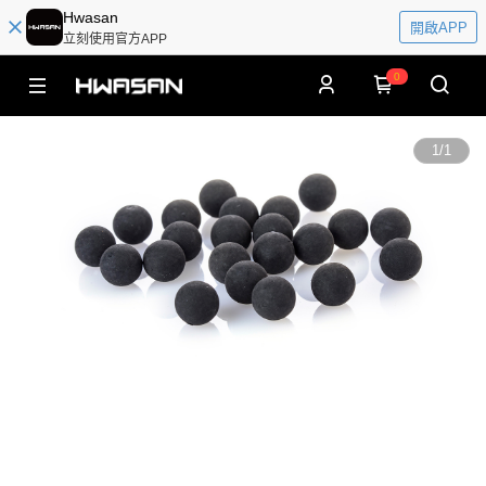
Hwasan
開啟APP
立刻使用官方APP
0
1
/
1