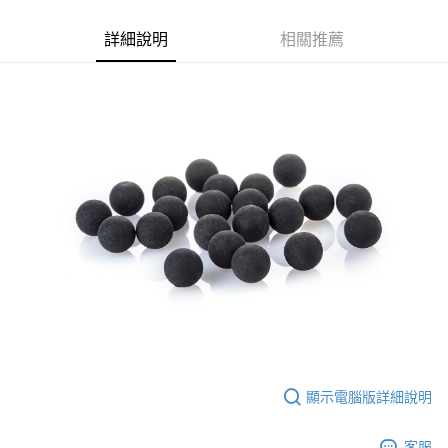
合作金庫商業銀行
第一商業銀行
超商取貨付款
華南商業銀行
彰化商業銀行
詳細說明
相關推薦
LINE Pay
上海商業儲蓄銀行
台北富邦商業銀行
國泰世華商業銀行
兆豐國際商業銀行
Apple Pay
臺灣中小企業銀行
台中商業銀行
匯豐（台灣）商業銀行
華泰商業銀行
街口支付
聯邦商業銀行
遠東國際商業銀行
元大商業銀行
永豐商業銀行
悠遊付
玉山商業銀行
星展（台灣）商業銀行
台新國際商業銀行
中國信託商業銀行
AFTEE先享後付
台灣樂天信用卡公司
相關說明
【關於「AFTEE先享後付」】
ATM付款
AFTEE先享後付是「在收到商品之後才付款」的支付方式。 讓您購物簡單
便利好安心！
貨到付款
１．簡單：不需註冊會員、不需綁卡、不需儲值。
２．便利：只要手機號碼，簡訊認證，即可結帳。
３．安心：先確認商品／服務後，再付款。
運送方式
【「AFTEE先享後付」結帳流程】
全家取貨付款
１．於結帳方式選擇「AFTEE先享後付」後，將跳轉至「AFTEE先享後付」
顯示電腦版詳細說明
每筆NT$60，滿NT$2,000(含以上)免運費
結帳頁面，進行簡訊認證並確認金額後，即可完成結帳。
２．訂單成立數日內，您將收到繳費通知簡訊。
7-11取貨付款
３．收到繳費通知簡訊後14天內，點擊此簡訊中的連結，可透過四大超商／
客服