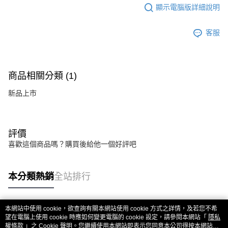
ATM／網路銀行／等多元方式進行付款，方視為交易完成。
顯示電腦版詳細說明
每筆NT$60，滿NT$2,000(含以上)免運費
※ 請注意：結帳手續完成當下不需立刻繳費，但若您需要取消訂單，請聯絡
購買商品的店家。未經商家同意取消之訂單仍視為有效，需透過AFTEE先享
7-11取貨(快速到店)
後付繳納相關費用。
客服
每筆NT$60，滿NT$2,000(含以上)免運費
※ 交易是否成功請以「AFTEE先享後付 」之結帳頁面顯示為準，若有關於
是否繳費成功／繳費後需取消欲退款等相關疑問，請聯繫「AFTEE先享後付
客戶支援中心」
https://netprotections.freshdesk.com/support/home
新竹物流
每筆NT$200，滿NT$2,000(含以上)免運費
商品相關分類 (1)
【注意事項】
１．透過由恩沛科技股份有限公司提供之「AFTEE先享後付」服務完成之交
宅配
新品上市
易，需依本服務之必要範圍內提供個人資料，並將交易相關給付款項請求債
權轉讓予恩沛科技股份有限公司。
每筆NT$400
２．關於個人資料處理事宜，請瀏覽以下網址：
https://aftee.tw/terms/#terms3
貨到付款-黑貓
評價
３．未成年的使用者請事先徵得法定代理人或監護人之同意方可使用
每筆NT$200，滿NT$2,000(含以上)免運費
「AFTEE先享後付」，若未經同意申辦者引起之損失，本公司不負相關責
喜歡這個商品嗎？購買後給他一個好評吧
任。
國家/地區配送
查看運費
４．使用「AFTEE先享後付」時，將依據個別帳號之用戶狀況，依本公司即
時審查核予不同之上限額度；若仍有額度不足之情形，本公司將視審查結果
本分類熱銷
全站排行
請求用戶進行身份認證。
５．嚴禁一人註冊多個帳號或使用他人資訊註冊。若發現惡意使用之情形，
恩沛科技股份有限公司將有權停止該用戶之使用額度並採取法律行動。
本網站中使用 cookie，欲查詢有關本網站使用 cookie 方式之詳情，及若您不希
熱門標籤
望在電腦上使用 cookie 時應如何變更電腦的 cookie 設定，請參閱本網站「
隱私
權條款
」之 Cookie 聲明。您繼續使用本網站即表示您同意本公司得按本網站使