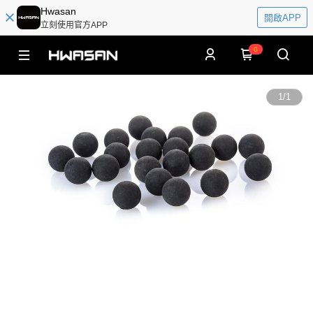
Hwasan
開啟APP
立刻使用官方APP
0
1
/
1