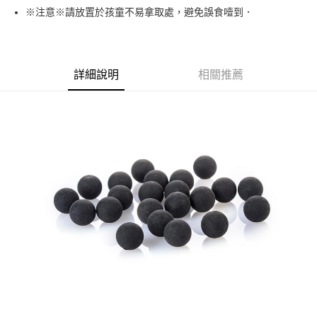
合作金庫商業銀行
第一商業銀行
超商取貨付款
※注意※請放置於孩童不易拿取處，避免誤食噎到．
華南商業銀行
彰化商業銀行
LINE Pay
上海商業儲蓄銀行
台北富邦商業銀行
國泰世華商業銀行
兆豐國際商業銀行
Apple Pay
臺灣中小企業銀行
台中商業銀行
詳細說明
相關推薦
匯豐（台灣）商業銀行
華泰商業銀行
街口支付
聯邦商業銀行
遠東國際商業銀行
元大商業銀行
永豐商業銀行
悠遊付
玉山商業銀行
星展（台灣）商業銀行
台新國際商業銀行
中國信託商業銀行
AFTEE先享後付
台灣樂天信用卡公司
相關說明
【關於「AFTEE先享後付」】
ATM付款
AFTEE先享後付是「在收到商品之後才付款」的支付方式。 讓您購物簡單
便利好安心！
貨到付款
１．簡單：不需註冊會員、不需綁卡、不需儲值。
２．便利：只要手機號碼，簡訊認證，即可結帳。
３．安心：先確認商品／服務後，再付款。
運送方式
【「AFTEE先享後付」結帳流程】
全家取貨付款
１．於結帳方式選擇「AFTEE先享後付」後，將跳轉至「AFTEE先享後付」
每筆NT$60，滿NT$2,000(含以上)免運費
結帳頁面，進行簡訊認證並確認金額後，即可完成結帳。
２．訂單成立數日內，您將收到繳費通知簡訊。
7-11取貨付款
３．收到繳費通知簡訊後14天內，點擊此簡訊中的連結，可透過四大超商／