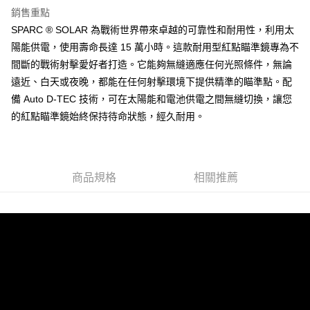
銷售重點
合作金庫商業銀行
第一商業銀行
超商取貨付款
SPARC ® SOLAR 為戰術世界帶來卓越的可靠性和耐用性，利用太
華南商業銀行
彰化商業銀行
陽能供電，使用壽命長達 15 萬小時。這款耐用型紅點瞄準鏡專為不
LINE Pay
上海商業儲蓄銀行
台北富邦商業銀行
國泰世華商業銀行
兆豐國際商業銀行
間斷的戰術射擊愛好者打造。它能夠無縫適應任何光照條件，無論
Apple Pay
臺灣中小企業銀行
台中商業銀行
遠近、白天或夜晚，都能在任何射擊環境下提供精準的瞄準點。配
匯豐（台灣）商業銀行
華泰商業銀行
備 Auto D-TEC 技術，可在太陽能和電池供電之間無縫切換，讓您
街口支付
聯邦商業銀行
遠東國際商業銀行
的紅點瞄準鏡始終保持待命狀態，經久耐用。
元大商業銀行
永豐商業銀行
悠遊付
玉山商業銀行
星展（台灣）商業銀行
台新國際商業銀行
中國信託商業銀行
AFTEE先享後付
台灣樂天信用卡公司
相關說明
商品規格
相關推薦
【關於「AFTEE先享後付」】
ATM付款
AFTEE先享後付是「在收到商品之後才付款」的支付方式。 讓您購物簡單
便利好安心！
貨到付款
１．簡單：不需註冊會員、不需綁卡、不需儲值。
２．便利：只要手機號碼，簡訊認證，即可結帳。
３．安心：先確認商品／服務後，再付款。
運送方式
【「AFTEE先享後付」結帳流程】
全家取貨付款
１．於結帳方式選擇「AFTEE先享後付」後，將跳轉至「AFTEE先享後付」
每筆NT$60，滿NT$2,000(含以上)免運費
結帳頁面，進行簡訊認證並確認金額後，即可完成結帳。
２．訂單成立數日內，您將收到繳費通知簡訊。