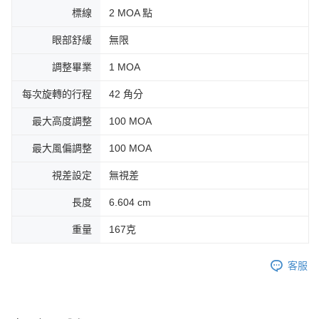
標線
2 MOA 點
眼部舒緩
無限
調整畢業
1 MOA
每次旋轉的行程
42 角分
最大高度調整
100 MOA
最大風偏調整
100 MOA
視差設定
無視差
長度
6.604 cm
重量
167克
客服