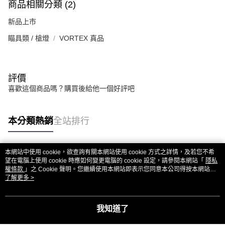
商品相關分類 (2)
新品上市
瞄具類 / 槍燈
VORTEX 真品
評價
喜歡這個商品嗎？購買後給他一個好評吧
本分類熱銷
全站排行
本網站中使用 cookie，欲查詢有關本網站使用 cookie 方式之詳情，及若您不希
熱門標籤
望在電腦上使用 cookie 時應如何變更電腦的 cookie 設定，請參閱本網站「
隱私
權條款
」之 Cookie 聲明。您繼續使用本網站即表示您同意本公司得按本網站使
用條款之 Cookie 聲明使用 cookie。
了解更多 >
我知道了