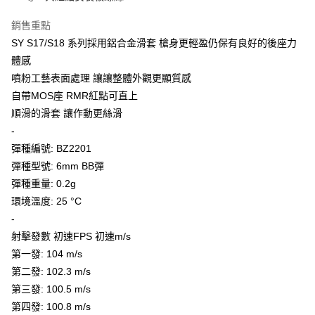
7-11取貨付款
３．收到繳費通知簡訊後14天內，點擊此簡訊中的連結，可透過四大超商／
ATM／網路銀行／等多元方式進行付款，方視為交易完成。
銷售重點
每筆NT$60，滿NT$2,000(含以上)免運費
※ 請注意：結帳手續完成當下不需立刻繳費，但若您需要取消訂單，請聯絡
SY S17/S18 系列採用鋁合金滑套 槍身更輕盈仍保有良好的後座力
購買商品的店家。未經商家同意取消之訂單仍視為有效，需透過AFTEE先享
7-11取貨(快速到店)
體感
後付繳納相關費用。
每筆NT$60，滿NT$2,000(含以上)免運費
※ 交易是否成功請以「AFTEE先享後付 」之結帳頁面顯示為準，若有關於
噴粉工藝表面處理 讓讓整體外觀更顯質感
是否繳費成功／繳費後需取消欲退款等相關疑問，請聯繫「AFTEE先享後付
自帶MOS座 RMR紅點可直上
客戶支援中心」
https://netprotections.freshdesk.com/support/home
新竹物流
順滑的滑套 讓作動更絲滑
每筆NT$200，滿NT$2,000(含以上)免運費
【注意事項】
-
１．透過由恩沛科技股份有限公司提供之「AFTEE先享後付」服務完成之交
宅配
彈種編號: BZ2201
易，需依本服務之必要範圍內提供個人資料，並將交易相關給付款項請求債
權轉讓予恩沛科技股份有限公司。
每筆NT$400
彈種型號: 6mm BB彈
２．關於個人資料處理事宜，請瀏覽以下網址：
彈種重量: 0.2g
https://aftee.tw/terms/#terms3
貨到付款-黑貓
環境溫度: 25 °C
３．未成年的使用者請事先徵得法定代理人或監護人之同意方可使用
每筆NT$200，滿NT$2,000(含以上)免運費
「AFTEE先享後付」，若未經同意申辦者引起之損失，本公司不負相關責
-
任。
國家/地區配送
射擊發數 初速FPS 初速m/s
查看運費
４．使用「AFTEE先享後付」時，將依據個別帳號之用戶狀況，依本公司即
時審查核予不同之上限額度；若仍有額度不足之情形，本公司將視審查結果
第一發: 104 m/s
請求用戶進行身份認證。
第二發: 102.3 m/s
５．嚴禁一人註冊多個帳號或使用他人資訊註冊。若發現惡意使用之情形，
第三發: 100.5 m/s
恩沛科技股份有限公司將有權停止該用戶之使用額度並採取法律行動。
第四發: 100.8 m/s