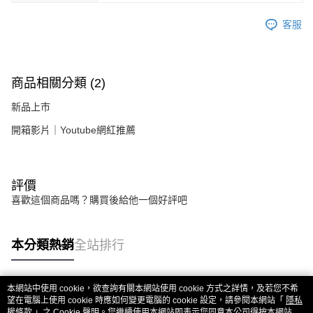
客服
商品相關分類 (2)
新品上市
開箱影片｜Youtube網紅推薦
評價
喜歡這個商品嗎？購買後給他一個好評吧
本分類熱銷
全站排行
本網站中使用 cookie，欲查詢有關本網站使用 cookie 方式之詳情，及若您不希
熱門標籤
望在電腦上使用 cookie 時應如何變更電腦的 cookie 設定，請參閱本網站「
隱私
權條款
」之 Cookie 聲明。您繼續使用本網站即表示您同意本公司得按本網站使