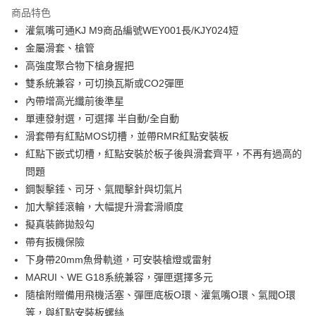
商品特色
合作金庫商業銀行
第一商業銀行
超商取貨付款
灌氣嘴可通KJ M9商品編號WEY001長/KJY024短
華南商業銀行
彰化商業銀行
金屬滑套、槍管
LINE Pay
上海商業儲蓄銀行
台北富邦商業銀行
國泰世華商業銀行
兆豐國際商業銀行
高強度聚合物下槍身握把
Apple Pay
臺灣中小企業銀行
台中商業銀行
雙系統兼容，可切換瓦斯或CO2彈匣
匯豐（台灣）商業銀行
華泰商業銀行
內帶增高光纖前後準星
街口支付
聯邦商業銀行
遠東國際商業銀行
單連發射選，可選擇 半自動/全自動
元大商業銀行
永豐商業銀行
悠遊付
滑套帶有紅點MOS切槽，並帶RMR紅點安裝板
玉山商業銀行
星展（台灣）商業銀行
紅點下嵌式切槽，紅點安裝於板子後與滑套齊平，不再有過高的
台新國際商業銀行
中國信託商業銀行
AFTEE先享後付
台灣樂天信用卡公司
問題
相關說明
【關於「AFTEE先享後付」】
鋼製擊錘、司牙、氣閥擊針與切氣片
ATM付款
AFTEE先享後付是「在收到商品之後才付款」的支付方式。 讓您購物簡單
加大擊錘滾輪，大幅提升滑套滑順度
便利好安心！
貨到付款
擬真裝飾拋殼勾
１．簡單：不需註冊會員、不需綁卡、不需儲值。
２．便利：只要手機號碼，簡訊認證，即可結帳。
帶有扳機保險
３．安心：先確認商品／服務後，再付款。
運送方式
下身帶20mm魚骨軌道，可安裝槍燈或雷射
【「AFTEE先享後付」結帳流程】
MARUI、WE G18系統兼容，彈匣選擇多元
全家取貨付款
１．於結帳方式選擇「AFTEE先享後付」後，將跳轉至「AFTEE先享後付」
隨槍附贈備用飛機活塞、彈匣底板O環、灌氣嘴O環、氣閥O環
每筆NT$60，滿NT$2,000(含以上)免運費
結帳頁面，進行簡訊認證並確認金額後，即可完成結帳。
等，與紅點安裝板螺絲
２．訂單成立數日內，您將收到繳費通知簡訊。