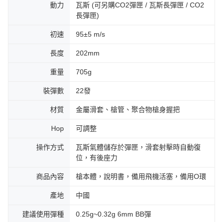
動力
瓦斯 (可另購CO2彈匣 / 瓦斯長彈匣 / CO2
長彈匣)
初速
95±5 m/s
長度
202mm
重量
705g
裝彈數
22發
材質
金屬滑套、槍管、聚合物槍身握把
Hop
可調整
操作方式
瓦斯氣體儲存於彈匣，滑套射擊時自動復
位，有後座力
商品內容
槍本體，說明書，備用飛機活塞，備用O環
產地
中國
建議使用彈種
0.25g~0.32g 6mm BB彈