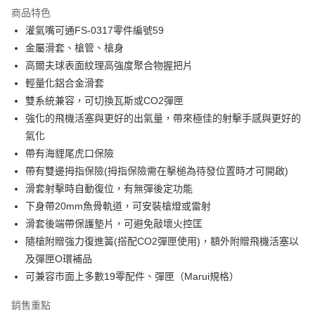
商品特色
合作金庫商業銀行
第一商業銀行
超商取貨付款
灌氣嘴可通FS-0317零件編號59
華南商業銀行
彰化商業銀行
金屬滑套、槍管、槍身
LINE Pay
上海商業儲蓄銀行
台北富邦商業銀行
國泰世華商業銀行
兆豐國際商業銀行
高爾夫球表面紋理高強度聚合物握把片
Apple Pay
臺灣中小企業銀行
台中商業銀行
輕量化鋁合金滑套
匯豐（台灣）商業銀行
華泰商業銀行
雙系統兼容，可切換瓦斯或CO2彈匣
街口支付
聯邦商業銀行
遠東國際商業銀行
強化的飛機活塞與更好的出氣量，帶來極佳的射擊手感與更好的
元大商業銀行
永豐商業銀行
悠遊付
氣化
玉山商業銀行
星展（台灣）商業銀行
帶有海貍尾虎口保險
台新國際商業銀行
中國信託商業銀行
AFTEE先享後付
台灣樂天信用卡公司
帶有雙邊拇指保險(拇指保險需在擊槌為待發位置時才可開啟)
相關說明
【關於「AFTEE先享後付」】
滑套射擊時自動復位，有無彈後定功能
ATM付款
AFTEE先享後付是「在收到商品之後才付款」的支付方式。 讓您購物簡單
下身帶20mm魚骨軌道，可安裝槍燈或雷射
便利好安心！
貨到付款
滑套後端帶保護墊片，可避免敲壞火控匡
１．簡單：不需註冊會員、不需綁卡、不需儲值。
２．便利：只要手機號碼，簡訊認證，即可結帳。
隨槍附贈強力復進簧(搭配CO2彈匣使用)，額外附贈飛機活塞以
３．安心：先確認商品／服務後，再付款。
運送方式
及彈匣O環補品
【「AFTEE先享後付」結帳流程】
可兼容市面上多數19零配件、彈匣（Marui規格）
全家取貨付款
１．於結帳方式選擇「AFTEE先享後付」後，將跳轉至「AFTEE先享後付」
每筆NT$60，滿NT$2,000(含以上)免運費
結帳頁面，進行簡訊認證並確認金額後，即可完成結帳。
銷售重點
２．訂單成立數日內，您將收到繳費通知簡訊。