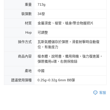
重量
713g
裝彈數
34發
材質
金屬滑套、槍管、槍身/聚合物握把片
Hop
可調整
操作方式
瓦斯氣體儲存於彈匣，滑套射擊時自動復
位，有後座力
商品內容
槍本體，說明書，備用飛機，強力復進簧，
彈匣備用o環，右側保險鈕
產地
中國
建議使用彈種
0.25g~0.32g 6mm BB彈
客服