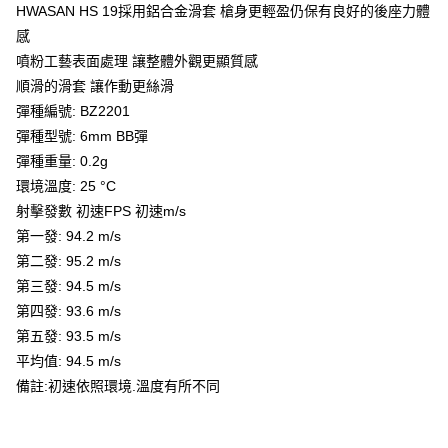
HWASAN HS 19採用鋁合金滑套 槍身更輕盈仍保有良好的後座力體
7-11取貨付款
３．收到繳費通知簡訊後14天內，點擊此簡訊中的連結，可透過四大超商／
ATM／網路銀行／等多元方式進行付款，方視為交易完成。
感
每筆NT$60，滿NT$2,000(含以上)免運費
※ 請注意：結帳手續完成當下不需立刻繳費，但若您需要取消訂單，請聯絡
噴粉工藝表面處理 讓整體外觀更顯質感
購買商品的店家。未經商家同意取消之訂單仍視為有效，需透過AFTEE先享
7-11取貨(快速到店)
順滑的滑套 讓作動更絲滑
後付繳納相關費用。
每筆NT$60，滿NT$2,000(含以上)免運費
※ 交易是否成功請以「AFTEE先享後付 」之結帳頁面顯示為準，若有關於
彈種編號: BZ2201
是否繳費成功／繳費後需取消欲退款等相關疑問，請聯繫「AFTEE先享後付
彈種型號: 6mm BB彈
客戶支援中心」
https://netprotections.freshdesk.com/support/home
新竹物流
彈種重量: 0.2g
每筆NT$200，滿NT$2,000(含以上)免運費
【注意事項】
環境溫度: 25 °C
１．透過由恩沛科技股份有限公司提供之「AFTEE先享後付」服務完成之交
宅配
射擊發數 初速FPS 初速m/s
易，需依本服務之必要範圍內提供個人資料，並將交易相關給付款項請求債
權轉讓予恩沛科技股份有限公司。
每筆NT$400
第一發: 94.2 m/s
２．關於個人資料處理事宜，請瀏覽以下網址：
第二發: 95.2 m/s
https://aftee.tw/terms/#terms3
貨到付款-黑貓
第三發: 94.5 m/s
３．未成年的使用者請事先徵得法定代理人或監護人之同意方可使用
每筆NT$200，滿NT$2,000(含以上)免運費
「AFTEE先享後付」，若未經同意申辦者引起之損失，本公司不負相關責
第四發: 93.6 m/s
任。
國家/地區配送
第五發: 93.5 m/s
查看運費
４．使用「AFTEE先享後付」時，將依據個別帳號之用戶狀況，依本公司即
時審查核予不同之上限額度；若仍有額度不足之情形，本公司將視審查結果
平均值: 94.5 m/s
請求用戶進行身份認證。
備註:初速依照環境.溫度有所不同
５．嚴禁一人註冊多個帳號或使用他人資訊註冊。若發現惡意使用之情形，
恩沛科技股份有限公司將有權停止該用戶之使用額度並採取法律行動。