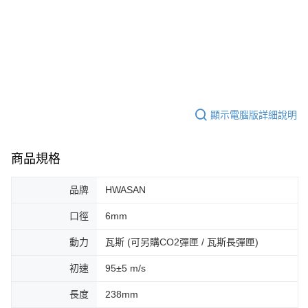
顯示電腦版詳細說明
商品規格
品牌
HWASAN
口徑
6mm
動力
瓦斯 (可另購CO2彈匣 / 瓦斯長彈匣)
初速
95±5 m/s
長度
238mm