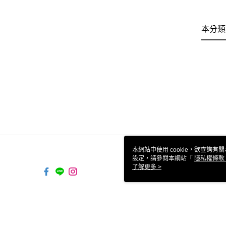
本分類
本網站中使用 cookie，欲查詢有關
設定，請參閱本網站「
隱私權條款
使用 cookie。
了解更多 >