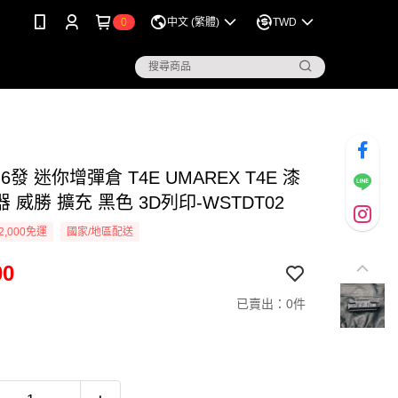
0
中文 (繁體)
TWD
 6發 迷你增彈倉 T4E UMAREX T4E 漆
 威勝 擴充 黑色 3D列印-WSTDT02
2,000免運
國家/地區配送
00
已賣出：0件