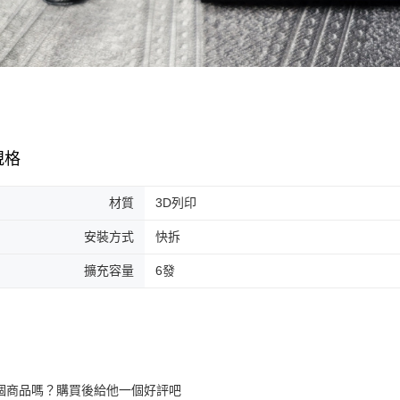
規格
材質
3D列印
安裝方式
快拆
擴充容量
6發
個商品嗎？購買後給他一個好評吧