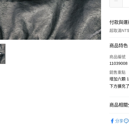
付款與運
超取滿NT$
付款方式
商品特色
信用卡一
商品編號
11039008
超商取貨
銷售重點
LINE Pay
增加六顆 1
下方擴充
Apple Pay
ATM付款
商品相關分
貨到付款
新品上市
分享
UMAREX
運送方式