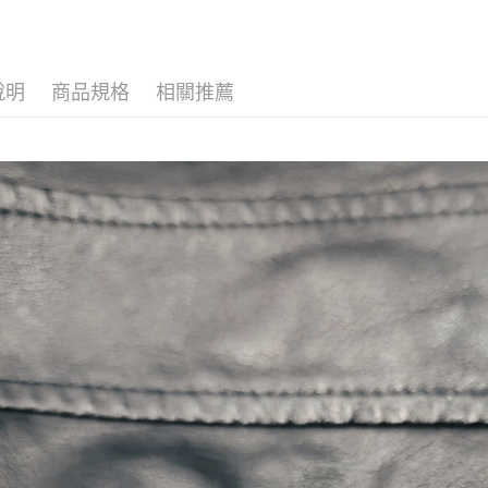
全家取貨
每筆NT$6
說明
商品規格
相關推薦
7-11取貨
每筆NT$6
7-11取貨
每筆NT$6
新竹物流
每筆NT$2
宅配
每筆NT$4
貨到付款-
每筆NT$2
國家/地區