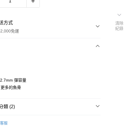
送方式
清除
紀錄
2,000免運
次付款
付款
2.7mm 彈容量
了更多的魚骨
類 (2)
客服
零配件