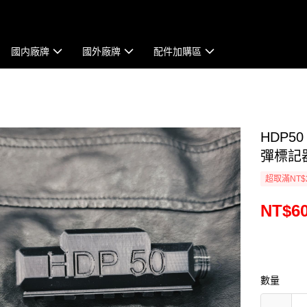
國内廠牌
國外廠牌
配件加購區
HDP50
彈標記器
超取滿NT$
NT$6
數量