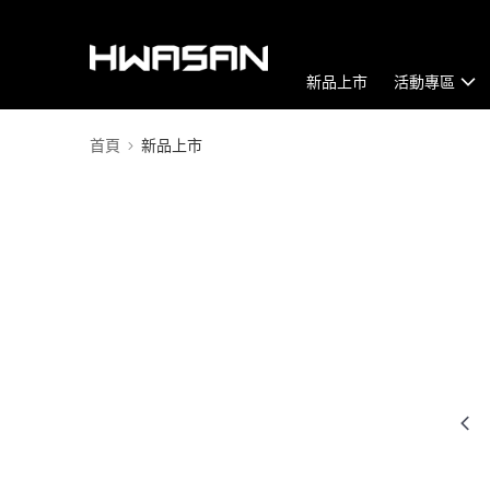
新品上市
活動專區
首頁
新品上市