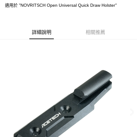
合作金庫商業銀行
第一商業銀行
超商取貨付款
適用於 "NOVRITSCH Open Universal Quick Draw Holster"
華南商業銀行
彰化商業銀行
LINE Pay
上海商業儲蓄銀行
台北富邦商業銀行
國泰世華商業銀行
兆豐國際商業銀行
Apple Pay
臺灣中小企業銀行
台中商業銀行
詳細說明
相關推薦
匯豐（台灣）商業銀行
華泰商業銀行
街口支付
聯邦商業銀行
遠東國際商業銀行
元大商業銀行
永豐商業銀行
悠遊付
玉山商業銀行
星展（台灣）商業銀行
台新國際商業銀行
中國信託商業銀行
AFTEE先享後付
台灣樂天信用卡公司
相關說明
【關於「AFTEE先享後付」】
ATM付款
AFTEE先享後付是「在收到商品之後才付款」的支付方式。 讓您購物簡單
便利好安心！
貨到付款
１．簡單：不需註冊會員、不需綁卡、不需儲值。
２．便利：只要手機號碼，簡訊認證，即可結帳。
３．安心：先確認商品／服務後，再付款。
運送方式
【「AFTEE先享後付」結帳流程】
全家取貨付款
１．於結帳方式選擇「AFTEE先享後付」後，將跳轉至「AFTEE先享後付」
每筆NT$60，滿NT$2,000(含以上)免運費
結帳頁面，進行簡訊認證並確認金額後，即可完成結帳。
２．訂單成立數日內，您將收到繳費通知簡訊。
7-11取貨付款
３．收到繳費通知簡訊後14天內，點擊此簡訊中的連結，可透過四大超商／