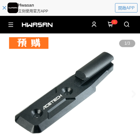
Hwasan
開啟APP
立刻使用官方APP
0
1
/
3