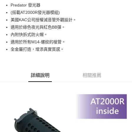
合作金庫商業銀行
第一商業銀行
超商取貨付款
Predator 發光器
華南商業銀行
彰化商業銀行
(搭載AT2000R發光器模組)
LINE Pay
上海商業儲蓄銀行
台北富邦商業銀行
國泰世華商業銀行
兆豐國際商業銀行
美國KAC公司授權滅音管外觀設計。
Apple Pay
臺灣中小企業銀行
台中商業銀行
適用於綠色夜光與紅色BB彈。
匯豐（台灣）商業銀行
華泰商業銀行
內附快拆式防火帽。
街口支付
聯邦商業銀行
遠東國際商業銀行
適用於所有M14-螺紋的槍管。
元大商業銀行
永豐商業銀行
悠遊付
全金屬打造，增添真實質感。
玉山商業銀行
星展（台灣）商業銀行
台新國際商業銀行
中國信託商業銀行
AFTEE先享後付
台灣樂天信用卡公司
相關說明
【關於「AFTEE先享後付」】
ATM付款
詳細說明
相關推薦
AFTEE先享後付是「在收到商品之後才付款」的支付方式。 讓您購物簡單
便利好安心！
貨到付款
１．簡單：不需註冊會員、不需綁卡、不需儲值。
２．便利：只要手機號碼，簡訊認證，即可結帳。
３．安心：先確認商品／服務後，再付款。
運送方式
【「AFTEE先享後付」結帳流程】
全家取貨付款
１．於結帳方式選擇「AFTEE先享後付」後，將跳轉至「AFTEE先享後付」
每筆NT$60，滿NT$2,000(含以上)免運費
結帳頁面，進行簡訊認證並確認金額後，即可完成結帳。
２．訂單成立數日內，您將收到繳費通知簡訊。
7-11取貨付款
３．收到繳費通知簡訊後14天內，點擊此簡訊中的連結，可透過四大超商／