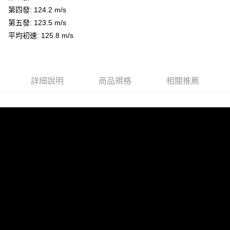
１．於結帳方式選擇「AFTEE先享後付」後，將跳轉至「AFTEE先享後付」
第四發: 124.2 m/s
每筆NT$200，滿NT$2,000(含以上)免運費
結帳頁面，進行簡訊認證並確認金額後，即可完成結帳。
第五發: 123.5 m/s
２．訂單成立數日內，您將收到繳費通知簡訊。
宅配
３．收到繳費通知簡訊後14天內，點擊此簡訊中的連結，可透過四大超商／
平均初速: 125.8 m/s
ATM／網路銀行／等多元方式進行付款，方視為交易完成。
每筆NT$400
※ 請注意：結帳手續完成當下不需立刻繳費，但若您需要取消訂單，請聯絡
購買商品的店家。未經商家同意取消之訂單仍視為有效，需透過AFTEE先享
貨到付款-黑貓
後付繳納相關費用。
每筆NT$200，滿NT$2,000(含以上)免運費
※ 交易是否成功請以「AFTEE先享後付 」之結帳頁面顯示為準，若有關於
詳細說明
商品規格
相關推薦
是否繳費成功／繳費後需取消欲退款等相關疑問，請聯繫「AFTEE先享後付
客戶支援中心」
https://netprotections.freshdesk.com/support/home
國家/地區配送
查看運費
【注意事項】
１．透過由恩沛科技股份有限公司提供之「AFTEE先享後付」服務完成之交
易，需依本服務之必要範圍內提供個人資料，並將交易相關給付款項請求債
權轉讓予恩沛科技股份有限公司。
２．關於個人資料處理事宜，請瀏覽以下網址：
https://aftee.tw/terms/#terms3
３．未成年的使用者請事先徵得法定代理人或監護人之同意方可使用
「AFTEE先享後付」，若未經同意申辦者引起之損失，本公司不負相關責
任。
４．使用「AFTEE先享後付」時，將依據個別帳號之用戶狀況，依本公司即
時審查核予不同之上限額度；若仍有額度不足之情形，本公司將視審查結果
請求用戶進行身份認證。
５．嚴禁一人註冊多個帳號或使用他人資訊註冊。若發現惡意使用之情形，