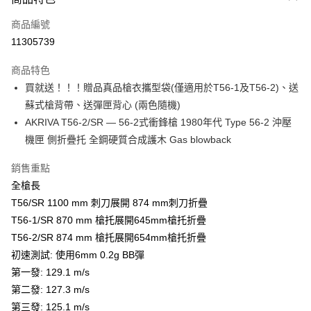
信用卡一次付款
商品編號
信用卡分期付款
11305739
3 期 0 利率 每期
NT$526
21家銀行
商品特色
合作金庫商業銀行
第一商業銀行
LINE Pay
買就送！！！贈品真品槍衣攜型袋(僅適用於T56-1及T56-2)、送
華南商業銀行
彰化商業銀行
蘇式槍背帶、送彈匣背心 (兩色隨機)
Apple Pay
上海商業儲蓄銀行
台北富邦商業銀行
國泰世華商業銀行
兆豐國際商業銀行
AKRIVA T56-2/SR — 56-2式衝鋒槍 1980年代 Type 56-2 沖壓
街口支付
臺灣中小企業銀行
台中商業銀行
機匣 側折疊托 全鋼硬質合成護木 Gas blowback
匯豐（台灣）商業銀行
華泰商業銀行
悠遊付
聯邦商業銀行
遠東國際商業銀行
銷售重點
元大商業銀行
永豐商業銀行
AFTEE先享後付
全槍長
玉山商業銀行
星展（台灣）商業銀行
相關說明
T56/SR 1100 mm 刺刀展開 874 mm刺刀折疊
台新國際商業銀行
中國信託商業銀行
【關於「AFTEE先享後付」】
T56-1/SR 870 mm 槍托展開645mm槍托折疊
台灣樂天信用卡公司
ATM付款
AFTEE先享後付是「在收到商品之後才付款」的支付方式。 讓您購物簡單
T56-2/SR 874 mm 槍托展開654mm槍托折疊
便利好安心！
貨到付款
初速測試: 使用6mm 0.2g BB彈
１．簡單：不需註冊會員、不需綁卡、不需儲值。
２．便利：只要手機號碼，簡訊認證，即可結帳。
第一發: 129.1 m/s
３．安心：先確認商品／服務後，再付款。
運送方式
第二發: 127.3 m/s
【「AFTEE先享後付」結帳流程】
第三發: 125.1 m/s
新竹物流