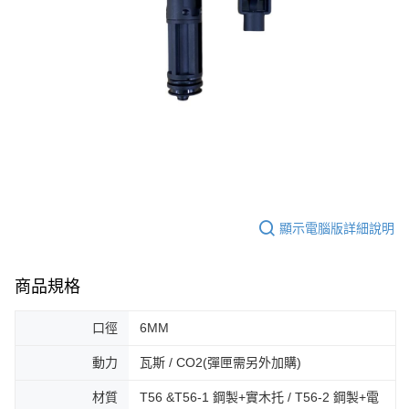
顯示電腦版詳細說明
商品規格
口徑
6MM
動力
瓦斯 / CO2(彈匣需另外加購)
材質
T56 &T56-1 鋼製+實木托 / T56-2 鋼製+電