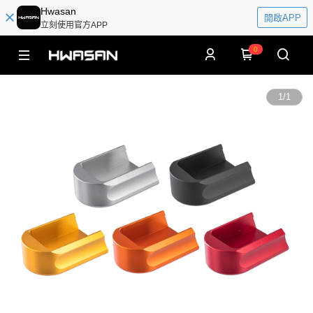
Hwasan
開啟APP
立刻使用官方APP
0
1
/
1