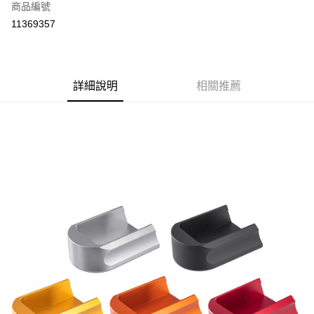
商品編號
信用卡分期付款
11369357
3 期 0 利率 每期
NT$133
21家銀行
合作金庫商業銀行
第一商業銀行
超商取貨付款
華南商業銀行
彰化商業銀行
詳細說明
相關推薦
LINE Pay
上海商業儲蓄銀行
台北富邦商業銀行
國泰世華商業銀行
兆豐國際商業銀行
Apple Pay
臺灣中小企業銀行
台中商業銀行
匯豐（台灣）商業銀行
華泰商業銀行
街口支付
聯邦商業銀行
遠東國際商業銀行
元大商業銀行
永豐商業銀行
悠遊付
玉山商業銀行
星展（台灣）商業銀行
台新國際商業銀行
中國信託商業銀行
AFTEE先享後付
台灣樂天信用卡公司
相關說明
【關於「AFTEE先享後付」】
ATM付款
AFTEE先享後付是「在收到商品之後才付款」的支付方式。 讓您購物簡單
便利好安心！
貨到付款
１．簡單：不需註冊會員、不需綁卡、不需儲值。
２．便利：只要手機號碼，簡訊認證，即可結帳。
３．安心：先確認商品／服務後，再付款。
運送方式