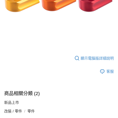
【「AFTEE先享後付」結帳流程】
全家取貨付款
１．於結帳方式選擇「AFTEE先享後付」後，將跳轉至「AFTEE先享後付」
每筆NT$60，滿NT$2,000(含以上)免運費
結帳頁面，進行簡訊認證並確認金額後，即可完成結帳。
２．訂單成立數日內，您將收到繳費通知簡訊。
7-11取貨付款
３．收到繳費通知簡訊後14天內，點擊此簡訊中的連結，可透過四大超商／
ATM／網路銀行／等多元方式進行付款，方視為交易完成。
每筆NT$60，滿NT$2,000(含以上)免運費
※ 請注意：結帳手續完成當下不需立刻繳費，但若您需要取消訂單，請聯絡
購買商品的店家。未經商家同意取消之訂單仍視為有效，需透過AFTEE先享
7-11取貨(快速到店)
後付繳納相關費用。
每筆NT$60，滿NT$2,000(含以上)免運費
※ 交易是否成功請以「AFTEE先享後付 」之結帳頁面顯示為準，若有關於
是否繳費成功／繳費後需取消欲退款等相關疑問，請聯繫「AFTEE先享後付
客戶支援中心」
https://netprotections.freshdesk.com/support/home
新竹物流
顯示電腦版詳細說明
每筆NT$200，滿NT$2,000(含以上)免運費
【注意事項】
１．透過由恩沛科技股份有限公司提供之「AFTEE先享後付」服務完成之交
宅配
客服
易，需依本服務之必要範圍內提供個人資料，並將交易相關給付款項請求債
權轉讓予恩沛科技股份有限公司。
每筆NT$400
２．關於個人資料處理事宜，請瀏覽以下網址：
https://aftee.tw/terms/#terms3
貨到付款-黑貓
３．未成年的使用者請事先徵得法定代理人或監護人之同意方可使用
商品相關分類 (2)
每筆NT$200，滿NT$2,000(含以上)免運費
「AFTEE先享後付」，若未經同意申辦者引起之損失，本公司不負相關責
任。
新品上市
國家/地區配送
查看運費
４．使用「AFTEE先享後付」時，將依據個別帳號之用戶狀況，依本公司即
時審查核予不同之上限額度；若仍有額度不足之情形，本公司將視審查結果
改裝 / 零件
零件
請求用戶進行身份認證。