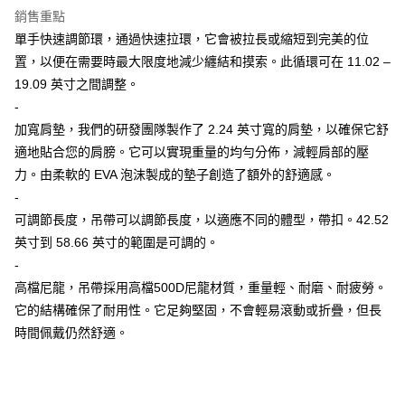
銷售重點
合作金庫商業銀行
第一商業銀行
超商取貨付款
單手快速調節環，通過快速拉環，它會被拉長或縮短到完美的位
華南商業銀行
彰化商業銀行
置，以便在需要時最大限度地減少纏結和摸索。此循環可在 11.02 –
LINE Pay
上海商業儲蓄銀行
台北富邦商業銀行
國泰世華商業銀行
兆豐國際商業銀行
19.09 英寸之間調整。
Apple Pay
臺灣中小企業銀行
台中商業銀行
-
匯豐（台灣）商業銀行
華泰商業銀行
加寬肩墊，我們的研發團隊製作了 2.24 英寸寬的肩墊，以確保它舒
街口支付
聯邦商業銀行
遠東國際商業銀行
適地貼合您的肩膀。它可以實現重量的均勻分佈，減輕肩部的壓
元大商業銀行
永豐商業銀行
悠遊付
力。由柔軟的 EVA 泡沫製成的墊子創造了額外的舒適感。
玉山商業銀行
星展（台灣）商業銀行
-
台新國際商業銀行
中國信託商業銀行
AFTEE先享後付
台灣樂天信用卡公司
可調節長度，吊帶可以調節長度，以適應不同的體型，帶扣。42.52
相關說明
【關於「AFTEE先享後付」】
英寸到 58.66 英寸的範圍是可調的。
ATM付款
AFTEE先享後付是「在收到商品之後才付款」的支付方式。 讓您購物簡單
-
便利好安心！
貨到付款
高檔尼龍，吊帶採用高檔500D尼龍材質，重量輕、耐磨、耐疲勞。
１．簡單：不需註冊會員、不需綁卡、不需儲值。
２．便利：只要手機號碼，簡訊認證，即可結帳。
它的結構確保了耐用性。它足夠堅固，不會輕易滾動或折疊，但長
３．安心：先確認商品／服務後，再付款。
運送方式
時間佩戴仍然舒適。
【「AFTEE先享後付」結帳流程】
全家取貨付款
１．於結帳方式選擇「AFTEE先享後付」後，將跳轉至「AFTEE先享後付」
每筆NT$60，滿NT$2,000(含以上)免運費
結帳頁面，進行簡訊認證並確認金額後，即可完成結帳。
２．訂單成立數日內，您將收到繳費通知簡訊。