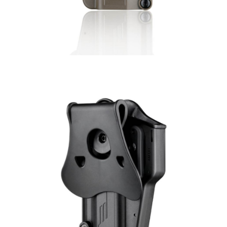
7-11取貨付款
有最長 45 天內付款之服務。
每笔NT$60，满NT$2,000(含以上)免运费
繳費期限，為商家向您請款的時間，再加上使用AFTEE可延長的天數所計算
出。使用AFTEE下訂可以延長您收到商品前的繳費天數，但無法保證一定能
7-11取貨(快速到店)
夠在期限內收到商品(例如:預購商品或預計到貨時間較長者)。因此無論收到
每笔NT$60，满NT$2,000(含以上)免运费
商品與否，仍需要請您在AFTEE規定的時間內完成繳費。
二、付款限制
新竹物流
1. 初次使用 AFTEE 時，將依認證結果及本公司審查結果，核予每個人不同
每笔NT$200，满NT$2,000(含以上)免运费
之上限額度
2. 結帳金額須大於NT$30
宅配
3. 目前僅支援台灣會員
每笔NT$400
三、聲明條款
「AFTEE先享後付」(下稱本服務)乃由恩沛科技股份有限公司(下稱 AFTEE )
貨到付款-黑貓
所提供，並由 AFTEE 向您收取款項。因使用本服務所須提供之個人資料(包
每笔NT$200，满NT$2,000(含以上)免运费
含但不限於訂購人姓名、電話，收件人姓名、電話、收件地址)，將交付予
AFTEE 於本服務必要服務範圍內運用。關於 AFTEE 對於個人資料之蒐集、
國家/地區配送
查看运费
處理、利用，詳參 AFTEE 官網之『個人資料蒐集、處理及利用告知聲明』
（
https://aftee.tw/privacypolicy/
）。
若款項超過繳費期限，將根據當次的金額加收年利率 16% 的逾期滯納金。
未成年的使用者，請事先徵得法定代理人或監護人之同意方可使用
AFTEE。