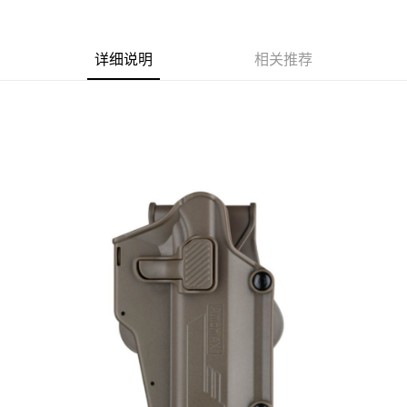
合作金库商业银行
第一商业银行
超商取货付款
华南商业银行
彰化商业银行
详细说明
相关推荐
LINE Pay
上海商业储蓄银行
台北富邦商业银行
国泰世华商业银行
兆丰国际商业银行
Apple Pay
台湾中小企业银行
台中商业银行
汇丰（台湾）商业银行
华泰商业银行
街口支付
联邦商业银行
远东国际商业银行
元大商业银行
永丰商业银行
悠遊付
玉山商业银行
星展（台湾）商业银行
台新国际商业银行
中国信托商业银行
AFTEE先享后付
台湾乐天信用卡公司
相关说明
一、關於 AFTEE先享後付
ATM付款
1. 於付款方式選擇AFTEE先享後付，將跳出AFTEE先享後付手機驗證視
窗。
货到付款
2. 進行簡訊驗證之後，即可完成結帳手續。
3. 訂單確認後不需事先繳費，商品會配送至您的指定地址。
4. 下訂完成後，您的手機會收到一封繳費通知簡訊，APP會員則會收到
运送方式
AFTEE APP推播通知。
5. 收到商品當下無需繳費，確認無誤後，請再利用繳費通知簡訊或AFTEE
全家取貨付款
APP於四大便利商店‧ATM/網銀等方式進行付款。
每笔NT$60，满NT$2,000(含以上)免运费
請留意繳費期限為 14 天。唯有下載 AFTEE App 成為 AFTEE 會員者方能享