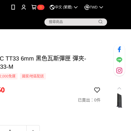
0
中文 (繁體)
TWD
C TT33 6mm 黑色瓦斯彈匣 彈夾-
33-M
2,000免運
國家/地區配送
50
已賣出：0件