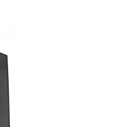
業銀行
遠東國際商業銀行
業銀行
永豐商業銀行
業銀行
星展（台灣）商業銀行
際商業銀行
中國信託商業銀行
享後付
天信用卡公司
FTEE先享後付」】
先享後付是「在收到商品之後才付款」的支付方式。 讓您購物簡單
心！
：不需註冊會員、不需綁卡、不需儲值。
：只要手機號碼，簡訊認證，即可結帳。
：先確認商品／服務後，再付款。
EE先享後付」結帳流程】
方式選擇「AFTEE先享後付」後，將跳轉至「AFTEE先享後
付款
頁面，進行簡訊認證並確認金額後，即可完成結帳。
0，滿NT$2,000(含以上)免運費
成立數日內，您將收到繳費通知簡訊。
費通知簡訊後14天內，點擊此簡訊中的連結，可透過四大超商
網路銀行／等多元方式進行付款，方視為交易完成。
付款
：結帳手續完成當下不需立刻繳費，但若您需要取消訂單，請聯
0，滿NT$2,000(含以上)免運費
的店家。未經商家同意取消之訂單仍視為有效，需透過AFTEE
繳納相關費用。
(快速到店)
否成功請以「AFTEE先享後付 」之結帳頁面顯示為準，若有關於
功／繳費後需取消欲退款等相關疑問，請聯繫「AFTEE先享後
0，滿NT$2,000(含以上)免運費
援中心」
https://netprotections.freshdesk.com/support/home