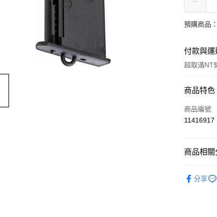
預購商品：
付款與運
超取滿NT$
付款方式
商品特色
信用卡一
商品編號
11416917
信用卡分
3 期 
商品相關分
合作金
超商取貨
華南商
SRC
LINE Pay
上海商
分享
國泰世
Apple Pay
臺灣中
匯豐（
街口支付