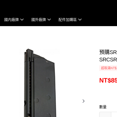
國内廠牌
國外廠牌
配件加購區
預購SR
SRCSR
超取滿NT$
NT$8
數量