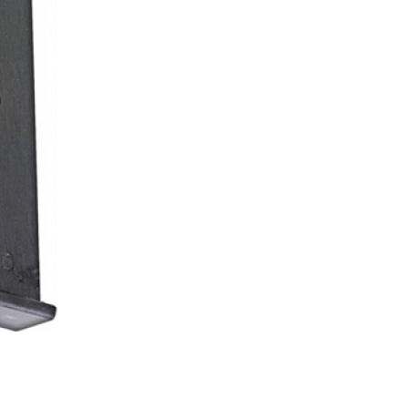
項】
00，滿NT$2,000(含以上)免運費
恩沛科技股份有限公司提供之「AFTEE先享後付」服務完成之
依本服務之必要範圍內提供個人資料，並將交易相關給付款項請
讓予恩沛科技股份有限公司。
個人資料處理事宜，請瀏覽以下網址：
50，滿NT$2,000(含以上)免運費
ee.tw/terms/#terms3
年的使用者請事先徵得法定代理人或監護人之同意方可使用
E先享後付」，若未經同意申辦者引起之損失，本公司不負相關責
00
AFTEE先享後付」時，將依據個別帳號之用戶狀況，依本公司
黑貓
核予不同之上限額度；若仍有額度不足之情形，本公司將視審查
用戶進行身份認證。
00，滿NT$2,000(含以上)免運費
一人註冊多個帳號或使用他人資訊註冊。若發現惡意使用之情
科技股份有限公司將有權停止該用戶之使用額度並採取法律行
配送
查看運費