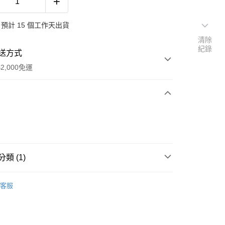
預計 15 個工作天出貨
清除
紀錄
送方式
2,000免運
次付款
期付款
0 利率 每期
NT$283
21家銀行
類 (1)
庫商業銀行
第一商業銀行
付款
業銀行
彰化商業銀行
業儲蓄銀行
台北富邦商業銀行
客服
華商業銀行
兆豐國際商業銀行
小企業銀行
台中商業銀行
台灣）商業銀行
華泰商業銀行