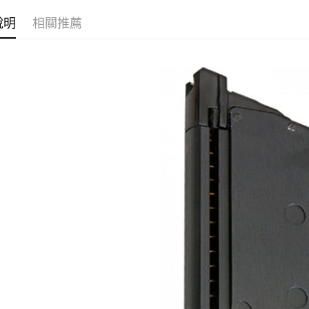
聯邦商
元大商
悠遊付
說明
相關推薦
玉山商
台新國
AFTEE先
台灣樂
相關說明
【關於「A
ATM付款
AFTEE
便利好安
貨到付款
１．簡單
２．便利
３．安心
運送方式
【「AFT
１．於結帳
全家取貨
付」結帳
每筆NT$6
２．訂單
３．收到繳
／ATM／
7-11取貨
※ 請注意
每筆NT$6
絡購買商品
先享後付
7-11取貨
※ 交易是
是否繳費成
每筆NT$6
付客戶支