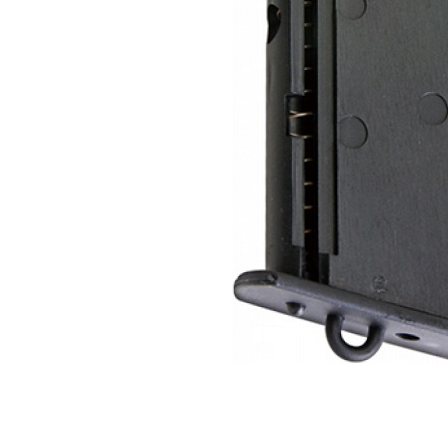
新竹物流
【注意事
每筆NT$2
１．透過由
交易，需
郵局
求債權轉
２．關於
每筆NT$1
https://aft
３．未成
宅配
「AFTE
每筆NT$4
任。
４．使用「
貨到付款-
即時審查
結果請求
每筆NT$2
５．嚴禁
形，恩沛
國家/地區
動。