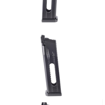
【「AFTEE先享後付」結帳流程】
全家取貨付款
１．於結帳方式選擇「AFTEE先享後付」後，將跳轉至「AFTEE先享後付」
每筆NT$60，滿NT$2,000(含以上)免運費
結帳頁面，進行簡訊認證並確認金額後，即可完成結帳。
２．訂單成立數日內，您將收到繳費通知簡訊。
7-11取貨付款
３．收到繳費通知簡訊後14天內，點擊此簡訊中的連結，可透過四大超商／
ATM／網路銀行／等多元方式進行付款，方視為交易完成。
每筆NT$60，滿NT$2,000(含以上)免運費
※ 請注意：結帳手續完成當下不需立刻繳費，但若您需要取消訂單，請聯絡
購買商品的店家。未經商家同意取消之訂單仍視為有效，需透過AFTEE先享
7-11取貨(快速到店)
後付繳納相關費用。
每筆NT$60，滿NT$2,000(含以上)免運費
※ 交易是否成功請以「AFTEE先享後付 」之結帳頁面顯示為準，若有關於
是否繳費成功／繳費後需取消欲退款等相關疑問，請聯繫「AFTEE先享後付
客戶支援中心」
https://netprotections.freshdesk.com/support/home
新竹物流
每筆NT$200，滿NT$2,000(含以上)免運費
【注意事項】
１．透過由恩沛科技股份有限公司提供之「AFTEE先享後付」服務完成之交
宅配
易，需依本服務之必要範圍內提供個人資料，並將交易相關給付款項請求債
權轉讓予恩沛科技股份有限公司。
每筆NT$400
２．關於個人資料處理事宜，請瀏覽以下網址：
https://aftee.tw/terms/#terms3
貨到付款-黑貓
３．未成年的使用者請事先徵得法定代理人或監護人之同意方可使用
每筆NT$200，滿NT$2,000(含以上)免運費
「AFTEE先享後付」，若未經同意申辦者引起之損失，本公司不負相關責
任。
國家/地區配送
查看運費
４．使用「AFTEE先享後付」時，將依據個別帳號之用戶狀況，依本公司即
時審查核予不同之上限額度；若仍有額度不足之情形，本公司將視審查結果
請求用戶進行身份認證。