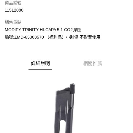
商品編號
信用卡分期付款
11512080
3 期 0 利率 每期
NT$282
21家銀行
銷售重點
合作金庫商業銀行
第一商業銀行
超商取貨付款
MODIFY TRINITY HI-CAPA 5.1 CO2彈匣
華南商業銀行
彰化商業銀行
編號:ZMD-65303570 （福利品）小刮傷 不影響使用
LINE Pay
上海商業儲蓄銀行
台北富邦商業銀行
國泰世華商業銀行
兆豐國際商業銀行
Apple Pay
臺灣中小企業銀行
台中商業銀行
匯豐（台灣）商業銀行
華泰商業銀行
街口支付
聯邦商業銀行
遠東國際商業銀行
詳細說明
相關推薦
元大商業銀行
永豐商業銀行
悠遊付
玉山商業銀行
星展（台灣）商業銀行
台新國際商業銀行
中國信託商業銀行
AFTEE先享後付
台灣樂天信用卡公司
相關說明
【關於「AFTEE先享後付」】
ATM付款
AFTEE先享後付是「在收到商品之後才付款」的支付方式。 讓您購物簡單
便利好安心！
貨到付款
１．簡單：不需註冊會員、不需綁卡、不需儲值。
２．便利：只要手機號碼，簡訊認證，即可結帳。
３．安心：先確認商品／服務後，再付款。
運送方式