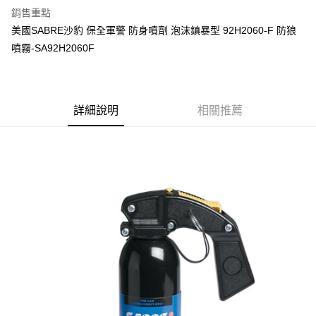
銷售重點
合作金庫商業銀行
第一商業銀行
超商取貨付款
美國SABRE沙豹 保全軍警 防身噴劑 泡沫鎮暴型 92H2060-F 防狼
華南商業銀行
彰化商業銀行
噴霧-SA92H2060F
LINE Pay
上海商業儲蓄銀行
台北富邦商業銀行
國泰世華商業銀行
兆豐國際商業銀行
Apple Pay
臺灣中小企業銀行
台中商業銀行
匯豐（台灣）商業銀行
華泰商業銀行
街口支付
聯邦商業銀行
遠東國際商業銀行
詳細說明
相關推薦
元大商業銀行
永豐商業銀行
悠遊付
玉山商業銀行
星展（台灣）商業銀行
台新國際商業銀行
中國信託商業銀行
AFTEE先享後付
台灣樂天信用卡公司
相關說明
【關於「AFTEE先享後付」】
ATM付款
AFTEE先享後付是「在收到商品之後才付款」的支付方式。 讓您購物簡單
便利好安心！
貨到付款
１．簡單：不需註冊會員、不需綁卡、不需儲值。
２．便利：只要手機號碼，簡訊認證，即可結帳。
３．安心：先確認商品／服務後，再付款。
運送方式
【「AFTEE先享後付」結帳流程】
全家取貨付款
１．於結帳方式選擇「AFTEE先享後付」後，將跳轉至「AFTEE先享後付」
每筆NT$60，滿NT$2,000(含以上)免運費
結帳頁面，進行簡訊認證並確認金額後，即可完成結帳。
２．訂單成立數日內，您將收到繳費通知簡訊。