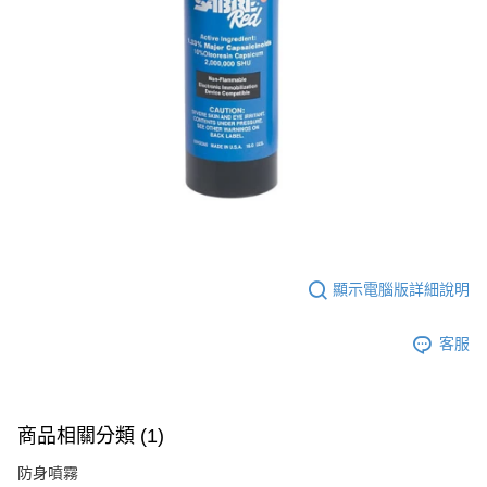
7-11取貨付款
３．收到繳費通知簡訊後14天內，點擊此簡訊中的連結，可透過四大超商／
ATM／網路銀行／等多元方式進行付款，方視為交易完成。
每筆NT$60，滿NT$2,000(含以上)免運費
※ 請注意：結帳手續完成當下不需立刻繳費，但若您需要取消訂單，請聯絡
購買商品的店家。未經商家同意取消之訂單仍視為有效，需透過AFTEE先享
7-11取貨(快速到店)
後付繳納相關費用。
每筆NT$60，滿NT$2,000(含以上)免運費
※ 交易是否成功請以「AFTEE先享後付 」之結帳頁面顯示為準，若有關於
是否繳費成功／繳費後需取消欲退款等相關疑問，請聯繫「AFTEE先享後付
客戶支援中心」
https://netprotections.freshdesk.com/support/home
新竹物流
每筆NT$200，滿NT$2,000(含以上)免運費
【注意事項】
１．透過由恩沛科技股份有限公司提供之「AFTEE先享後付」服務完成之交
宅配
易，需依本服務之必要範圍內提供個人資料，並將交易相關給付款項請求債
權轉讓予恩沛科技股份有限公司。
每筆NT$400
２．關於個人資料處理事宜，請瀏覽以下網址：
顯示電腦版詳細說明
https://aftee.tw/terms/#terms3
貨到付款-黑貓
３．未成年的使用者請事先徵得法定代理人或監護人之同意方可使用
每筆NT$200，滿NT$2,000(含以上)免運費
「AFTEE先享後付」，若未經同意申辦者引起之損失，本公司不負相關責
客服
任。
國家/地區配送
查看運費
４．使用「AFTEE先享後付」時，將依據個別帳號之用戶狀況，依本公司即
時審查核予不同之上限額度；若仍有額度不足之情形，本公司將視審查結果
請求用戶進行身份認證。
５．嚴禁一人註冊多個帳號或使用他人資訊註冊。若發現惡意使用之情形，
商品相關分類 (1)
恩沛科技股份有限公司將有權停止該用戶之使用額度並採取法律行動。
防身噴霧