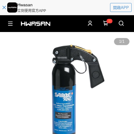
Hwasan
開啟APP
立刻使用官方APP
0
1
/
1