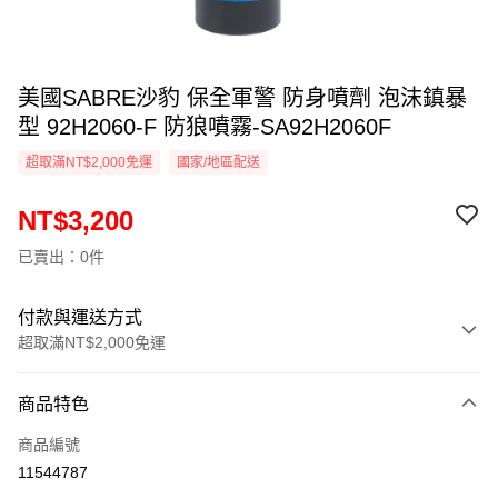
美國SABRE沙豹 保全軍警 防身噴劑 泡沫鎮暴
型 92H2060-F 防狼噴霧-SA92H2060F
超取滿NT$2,000免運
國家/地區配送
NT$3,200
已賣出：0件
付款與運送方式
超取滿NT$2,000免運
付款方式
商品特色
信用卡一次付款
商品編號
信用卡分期付款
11544787
3 期 0 利率 每期
NT$1,066
21家銀行