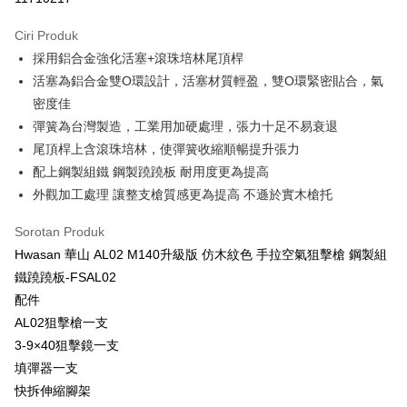
3 ansuran pada kadar faedah 0,
NT$1,666
setiap ansuran
Ciri Produk
21 Bank
Taiwan Cooperative Bank
Bank Komersial Pertama
LINE Pay
採用鋁合金強化活塞+滾珠培林尾頂桿
Hua Nan Commercial
Chang Hwa Commercial
Apple Pay
Bank
Bank
活塞為鋁合金雙O環設計，活塞材質輕盈，雙O環緊密貼合，氣
The Shanghai
Bank Komersial Taipei
密度佳
JKOPAY
Commercial & Savings
Fubon
彈簧為台灣製造，工業用加硬處理，張力十足不易衰退
Bank
Easy Wallet
尾頂桿上含滾珠培林，使彈簧收縮順暢提升張力
Bank Cathay United
Mega International
配上鋼製組鐵 鋼製蹺蹺板 耐用度更為提高
Commercial Bank
AFTEE
外觀加工處理 讓整支槍質感更為提高 不遜於實木槍托
Taiwan Business Bank
Taichung Commercial
Deskripsi
Bank
Pertama, Mengenai Perkhidmatan AFTEE Beli Sekarang Bayar Kemudian
Sorotan Produk
HSBC Bank (Taiwan)
Hwatai Bank
Pemindahan ATM
1. Dengan memilih AFTEE sebagai kaedah pembayaran, mesej
Limited
Hwasan 華山 AL02 M140升級版 仿木紋色 手拉空氣狙擊槍 鋼製組
pengesahan AFTEE akan muncul.
Tunai semasa Penghantaran
Union Bank of Taiwan
Far Eastern International
2. Anda boleh meneruskan pembayaran selepas pengesahan SMS.
鐵蹺蹺板-FSAL02
3. Tiada bayaran diperlukan apabila pesanan disahkan. Produk akan
Bank
配件
dihantar ke alamat yang ditetapkan.
Yuanta Commercial Bank
Bank SinoPac
Pilihan Penghantaran
AL02狙擊槍一支
4. Setelah pesanan disahkan, anda akan menerima SMS pembayaran
Bank Komersial E.SUN
DBS Bank
manakala ahli aplikasi akan menerima pemberitahuan tolak aplikasi
新竹物流
3-9×40狙擊鏡一支
Bank Antarabangsa
Bank CTBC
AFTEE.
NT$200/pesanan | Penghantaran percuma untuk pesanan
Taishin
填彈器一支
5. Tiada bayaran diperlukan apabila anda menerima produk. Sila buat
Syarikat Kad Kredit
pembayaran di empat kedai serbaneka utama, ATM atau perbankan
NT$2,000 atau lebih
快拆伸縮腳架
dalam talian dengan SMS pembayaran atau pemberitahuan tolak aplikasi
Rakuten Taiwan