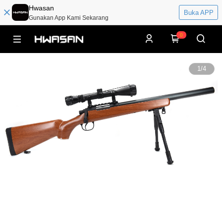
Hwasan
Buka APP
Gunakan App Kami Sekarang
0
1
/
4