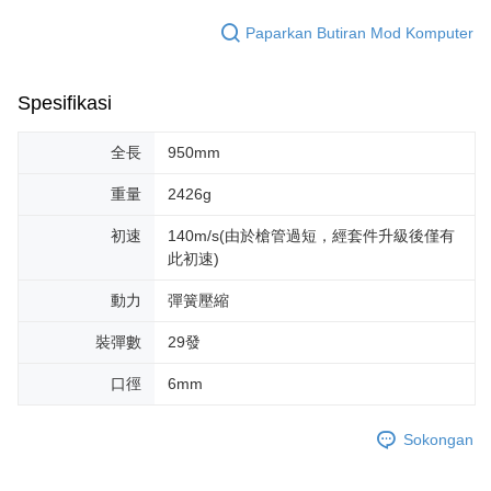
Paparkan Butiran Mod Komputer
Spesifikasi
全長
950mm
重量
2426g
初速
140m/s(由於槍管過短，經套件升級後僅有
此初速)
動力
彈簧壓縮
裝彈數
29發
口徑
6mm
Sokongan