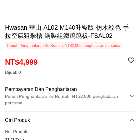
Hwasan 華山 AL02 M140升級版 仿木紋色 手
拉空氣狙擊槍 鋼製組鐵蹺蹺板-FSAL02
Penuh Penghantaran Ke Rumah, NT$2,000 penghataran percuma
NT$4,999
Dijual: 0
Pembayaran Dan Penghantaran
Penuh Penghantaran Ke Rumah, NT$2,000 penghataran
percuma
Kaedah Pembayaran
Ciri Produk
Kad Kredit (Bayaran Penuh)
No. Produk
Ansuran Kad Kredit
11710217