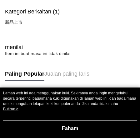
Kategori Berkaitan (1)
新品上市
menilai
Item ini buat masa ini tidak dinilai
Paling Popular
Jualan paling laris
Laman web ini ada menggunakan kuki. Sekiranya anda ingin mengetahui
Tag Popular
secara terperinci bagaimana kuki digunakan di laman web ini, dan bagaimana
untuk mengubah tetapan kuki komputer anda. Jika anda tidak mahu
menggunakan kuki di komputer anda, sila rujuk penerangan mengenai kuki.
Butiran >
Dasar Privasi
Laman web ini ada menggunakan kuki. Sekiranya anda ingin
mengetahui secara terperinci bagaimana kuki digunakan di laman web ini,
dan bagaimana untuk mengubah tetapan kuki komputer anda. Jika anda tidak
Faham
mahu menggunakan kuki di komputer anda, sila rujuk penerangan mengenai
kuki.