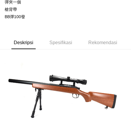
彈夾一個
AFTEE.
宅配
槍背帶
NT$400/pesanan
Sila ambil perhatian bahawa tempoh pembayaran adalah 14 hari. Walau
BB彈100發
bagaimanapun, bagi mereka yang telah memuat turun Aplikasi AFTEE
貨到付款-黑貓
dan mendaftar sebagai ahli AFTEE boleh menikmati tempoh pembayaran
sehingga 45 hari.
NT$200/pesanan | Penghantaran percuma untuk pesanan
NT$2,000 atau lebih
Tempoh pembayaran dikira dari masa kedai meminta pembayaran anda,
Deskripsi
Spesifikasi
Rekomendasi
ditambah dengan bilangan hari yang boleh dilanjutkan oleh AFTEE. Anda
boleh melanjutkan tempoh pembayaran anda sebelum anda menerima
pesanan. Walau bagaimanapun, tiada jaminan bahawa anda boleh
menerima pesanan anda semasa tempoh pembayaran (cth.: produk
prapesanan atau produk yang mungkin mengambil masa yang lebih
lama untuk dihantar). Oleh itu, anda dikehendaki membuat pembayaran
kepada AFTEE dalam tempoh sama ada anda menerima pesanan.
Kedua, Sekatan Pembayaran
1. Jumlah yang diperakui untuk pengguna kali pertama boleh sehingga
NT$10,000. Amaun diperakui sebenar yang diluluskan akan berdasarkan
keputusan pensijilan dan semakan oleh AFTEE.
2. Amaun perbelanjaan minimum mestilah lebih besar daripada NT$20.
3. Pada masa ini hanya tersedia untuk ahli Taiwan.
Ketiga, Syarat Perkhidmatan
Perkhidmatan AFTEE Beli Sekarang Bayar Kemudian disediakan oleh NP