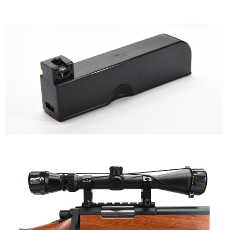
Taiwan, Inc. dan AFTEE akan membuat bil kepada pengguna. AFTEE
akan menggunakan data peribadi yang dikumpul (termasuk nama
pembeli, no. telefon, nama penerima, no. telefon, alamat penerima) untuk
penggunaan perkhidmatan. Sila rujuk kepada "Penyata Pengumpulan
Data Peribadi, Pemprosesan, Penggunaan"
(https://aftee.tw/privacypolicy/
) untuk maklumat lanjut.
Jumlah yang diperakui untuk pengguna kali pertama yang lulus
kelulusan boleh sehingga NT$10,000. Jika pengguna tidak membuat
pembayaran dalam tempoh tersebut, yuran pembayaran lewat sebanyak
20% setahun akan dikenakan. Pengguna bawah umur dikehendaki
mendapatkan kebenaran daripada ibu bapa atau penjaga yang sah
untuk menggunakan AFTEE.
Sila hubungi NP Taiwan Inc. di
cs_tw@netprotections.co.jp
jika anda
mempunyai sebarang kebimbangan mengenai pemprosesan dan
penggunaan pada data peribadi. Jika anda tidak bersetuju dengan data
peribadi yang disenaraikan seperti di atas akan dikumpul dan digunakan
oleh AFTEE, sila jangan gunakan perkhidmatan ini.