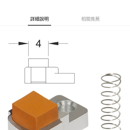
合作金庫商業銀行
第一商業銀行
超商取貨付款
華南商業銀行
彰化商業銀行
詳細說明
相關推薦
LINE Pay
上海商業儲蓄銀行
台北富邦商業銀行
國泰世華商業銀行
兆豐國際商業銀行
Apple Pay
臺灣中小企業銀行
台中商業銀行
匯豐（台灣）商業銀行
華泰商業銀行
街口支付
聯邦商業銀行
遠東國際商業銀行
元大商業銀行
永豐商業銀行
悠遊付
玉山商業銀行
星展（台灣）商業銀行
台新國際商業銀行
中國信託商業銀行
AFTEE先享後付
台灣樂天信用卡公司
相關說明
【關於「AFTEE先享後付」】
ATM付款
AFTEE先享後付是「在收到商品之後才付款」的支付方式。 讓您購物簡單
便利好安心！
貨到付款
１．簡單：不需註冊會員、不需綁卡、不需儲值。
２．便利：只要手機號碼，簡訊認證，即可結帳。
３．安心：先確認商品／服務後，再付款。
運送方式
【「AFTEE先享後付」結帳流程】
全家取貨付款
１．於結帳方式選擇「AFTEE先享後付」後，將跳轉至「AFTEE先享後付」
每筆NT$60，滿NT$2,000(含以上)免運費
結帳頁面，進行簡訊認證並確認金額後，即可完成結帳。
２．訂單成立數日內，您將收到繳費通知簡訊。