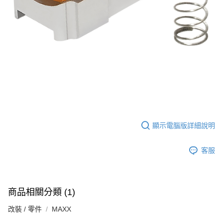
7-11取貨付款
３．收到繳費通知簡訊後14天內，點擊此簡訊中的連結，可透過四大超商／
ATM／網路銀行／等多元方式進行付款，方視為交易完成。
每筆NT$60，滿NT$2,000(含以上)免運費
※ 請注意：結帳手續完成當下不需立刻繳費，但若您需要取消訂單，請聯絡
購買商品的店家。未經商家同意取消之訂單仍視為有效，需透過AFTEE先享
7-11取貨(快速到店)
後付繳納相關費用。
每筆NT$60，滿NT$2,000(含以上)免運費
※ 交易是否成功請以「AFTEE先享後付 」之結帳頁面顯示為準，若有關於
是否繳費成功／繳費後需取消欲退款等相關疑問，請聯繫「AFTEE先享後付
客戶支援中心」
https://netprotections.freshdesk.com/support/home
新竹物流
每筆NT$200，滿NT$2,000(含以上)免運費
【注意事項】
１．透過由恩沛科技股份有限公司提供之「AFTEE先享後付」服務完成之交
郵局
易，需依本服務之必要範圍內提供個人資料，並將交易相關給付款項請求債
權轉讓予恩沛科技股份有限公司。
每筆NT$150，滿NT$2,000(含以上)免運費
２．關於個人資料處理事宜，請瀏覽以下網址：
顯示電腦版詳細說明
https://aftee.tw/terms/#terms3
宅配
３．未成年的使用者請事先徵得法定代理人或監護人之同意方可使用
每筆NT$400
客服
「AFTEE先享後付」，若未經同意申辦者引起之損失，本公司不負相關責
任。
貨到付款-黑貓
４．使用「AFTEE先享後付」時，將依據個別帳號之用戶狀況，依本公司即
時審查核予不同之上限額度；若仍有額度不足之情形，本公司將視審查結果
每筆NT$200，滿NT$2,000(含以上)免運費
請求用戶進行身份認證。
商品相關分類 (1)
５．嚴禁一人註冊多個帳號或使用他人資訊註冊。若發現惡意使用之情形，
國家/地區配送
查看運費
恩沛科技股份有限公司將有權停止該用戶之使用額度並採取法律行動。
改裝 / 零件
MAXX