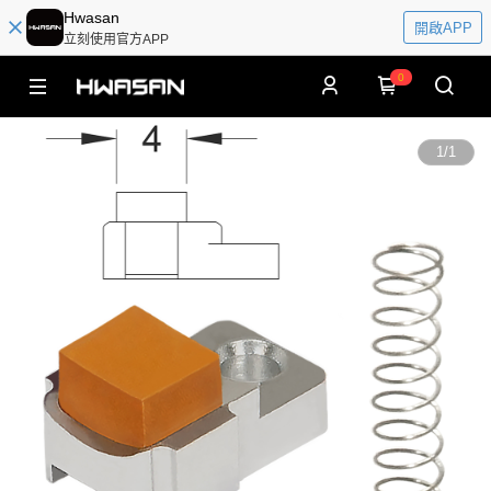
Hwasan
開啟APP
立刻使用官方APP
0
1
/
1