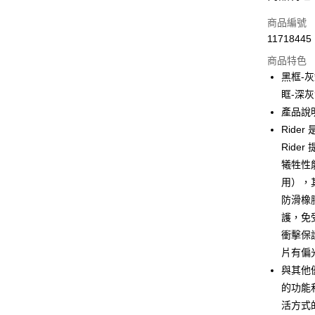
信用卡一
商品編號
11718445
信用卡分
商品特色
3 期 
黑框-灰
合作金
眶-深灰
超商取貨
華南商
產品說
LINE Pay
上海商
Rid
國泰世
Rid
Apple Pay
臺灣中
犧牲性
匯豐（
街口支付
聯邦商
用），
元大商
悠遊付
防滑橡
玉山商
護，免
台新國
AFTEE先
衝擊保
台灣樂
相關說明
片有偏
【關於「A
ATM付款
AFTEE
與其他
便利好安
的功能
貨到付款
１．簡單
活方式的
２．便利