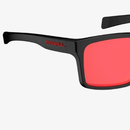
國家/地區
即時審查
結果請求
５．嚴禁
形，恩沛
動。