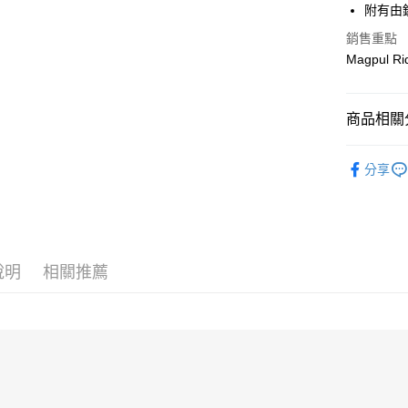
３．安心
附有由鏡
運送方式
銷售重點
【「AFT
１．於結帳
Magpul 
全家取貨
付」結帳
每筆NT$6
２．訂單
３．收到繳
商品相關分
／ATM／
7-11取貨
※ 請注意
每筆NT$6
新品上市
絡購買商品
分享
先享後付
7-11取貨
MAGPUL
※ 交易是
是否繳費成
每筆NT$6
付客戶支
新竹物流
【注意事
每筆NT$2
１．透過由
說明
相關推薦
交易，需
宅配
求債權轉
２．關於
每筆NT$4
https://aft
３．未成
貨到付款-
「AFTE
每筆NT$2
任。
４．使用「