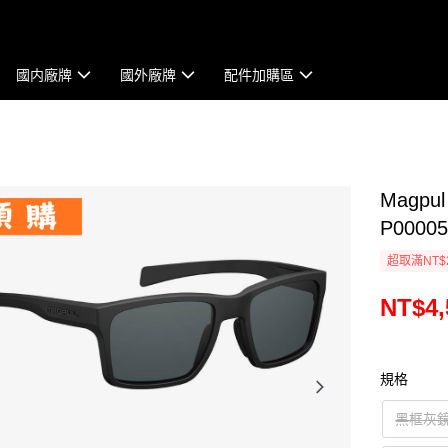
國内廠牌
國外廠牌
配件加購區
Magpu
P00005
超取滿NT$
NT$4,
規格
黑框灰鏡