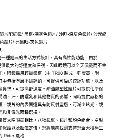
次付款
期付款
0 利率 每期
NT$1,500
21家銀行
鏡片配紅鏡/ 黑框-深灰色鏡片/ 沙眶-深灰色鏡片/ 沙漠綠
庫商業銀行
第一商業銀行
色鏡片/ 亮黑眶-灰色鏡片
付款
業銀行
彰化商業銀行
明
業儲蓄銀行
台北富邦商業銀行
er 是一種經典的生活方式設計，具有高性能功能。由於
華商業銀行
兆豐國際商業銀行
er 提供最大的舒適度和保護，因此眼鏡可以全天佩戴而不會
小企業銀行
台中商業銀行
能。眼鏡採用輕量鏡框（由 TR90 製成，強度高、耐
台灣）商業銀行
華泰商業銀行
業銀行
遠東國際商業銀行
其中包括塗層不鏽鋼銷，可提供可靠的鉸鏈功能，以及
業銀行
永豐商業銀行
膠鼻墊，可提高舒適度。疏油熱塑性鏡片可提供化學保
業銀行
星展（台灣）商業銀行
受油、汗、防曬乳和其他物質的影響，同時提供嚴格的
際商業銀行
中國信託商業銀行
享後付
護。鏡片的內表面還具有防反射塗層，可減少眩光，鏡
天信用卡公司
光和非偏光兩種選擇。
FTEE先享後付」】
先享後付是「在收到商品之後才付款」的支付方式。 讓您購物簡單
優質太陽眼鏡相比，八種鏡框、鏡片和顏色組合、卓越
心！
和保護以及超值定價，您將能夠找到支持您全天積極生
：不需註冊會員、不需綁卡、不需儲值。
 Rider 風格。
：只要手機號碼，簡訊認證，即可結帳。