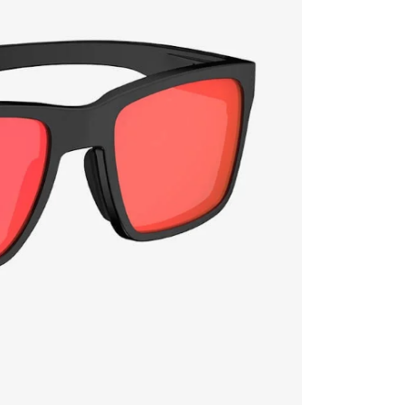
配送
查看運費
核予不同之上限額度；若仍有額度不足之情形，本公司將視審查
用戶進行身份認證。
一人註冊多個帳號或使用他人資訊註冊。若發現惡意使用之情
科技股份有限公司將有權停止該用戶之使用額度並採取法律行