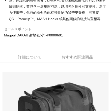
為了保護您的所有裝備，DAKA 靶場包採用結構化的 Hypalon®
配送毎にNT$60、NT$2,000以上で送料無料
はアプリの通知に従って、4大コンビニ、またはATM/オンラインバンキン
底部結構，並包含一層壓縮泡沫，以增強耐用性和支撐性。為了
グでお支払いください。
7-11取貨付款
方便攜帶，包包的兩側均配有可收納的背帶安裝板，可連接
代金納付期限は最短で 14 日以内ですので、ご注意ください。AFTEE アプ
配送毎にNT$60、NT$2,000以上で送料無料
QD、Paraclip™、MASH Hooks 或其他類似的連接裝置相容
リをダウンロードして AFTEE 会員になるとお支払い期限を最長 45 日以内
まで延長できます。
7-11取貨(快速到店)
セールスポイント
配送毎にNT$60、NT$2,000以上で送料無料
お支払期限は、ショップが請求した期日と、AFTEEで延長できる日数をも
Magpul DAKA® 射擊包(小)-P0000601
とに計算されます。AFTEEで注文すると、商品を受け取るまで支払い期限
新竹物流
を延長できますが、商品を期限内に受け取れない場合があります（例：予
約商品や商品到着日が比較的遅い商品）。そのため、商品到着の有無に関
配送毎にNT$200、NT$2,000以上で送料無料
わらず、AFTEEで指定された期限内にお支払いください。
詳細について
おすすめ関連商品
宅配
二、支払い限度額
配送毎にNT$400
1.初回 AFTEEを ご利用の際に、認証結果及び当社の審査の結果に基づ
き、限度額が設定されます。
2.決済金額は最低NT$20です。
貨到付款-黑貓
3.現在、台湾の会員のみご利用いただけます。
配送毎にNT$200、NT$2,000以上で送料無料
三、利用規約「AFTEE代金後払い」（以下当サービスという）はネットプ
國家/地區配送
送料を確認
ロテクションズ（以下 AFTEE という）が提供し、AFTEEが代金を徴収し
ます。当サービスご利用の際に提供しなければならない個人情報（注文者
の氏名、電話番号、受取人の氏名、電話番号、受取人住所を含むがこれに
限らない）は、AFTEEに渡され当サービスで必要な範囲内で利用されま
す。AFTEEの個人情報の収集、処理、利用について、詳細はAFTEE公式ホ