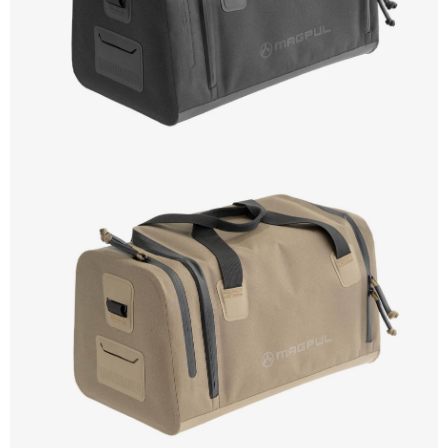
ームページの『個人情報の収集、処理及び利用に関する声明』をご参照く
ださい（
https://aftee.tw/privacypolicy/
）。
AFTEEの初回ご利用の際に、審査を通過すれば、最高額がNT$10,000にな
ります。支払い期限を過ぎた場合、その金額に基づいて年利20%の遅延滞
納金が加算されます。未成年の利用者は、事前に法定代理人または後見人
の同意を得ればAFTEEをご利用いただけます。
個人情報の処理、利用について疑問がある、または関連する法律の権利を
行使したい場合は、ネットプロテクションズ
cs_tw@netprotections.co.jp
にご連絡ください。上記に示した個人情報を、必要な購入注文書とあわせ
てAFTEEにご提供いただく、またはAFTEEにあなたの個人情報の収集、処
理、利用を許可することににご同意いただけない場合は、当サービスを選
択しないでください。