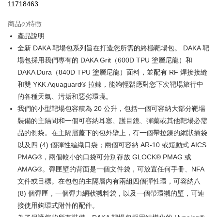
11718463
3回払い、金利0、毎回
NT$1,966
21行の銀行
商品の特徴
合作金庫商業銀行
第一商業銀行
コンビニ店頭代金引換
產品說明
華南商業銀行
彰化商業銀行
全新 DAKA 靶場包系列旨在打造您所需的終極靶場包。 DAKA 靶
LINE Pay
上海商業儲蓄銀行
台北富邦商業銀行
国泰世華商業銀行
兆豐國際商業銀行
場包採用我們專有的 DAKA Grit（600D TPU 塗層尼龍）和
Apple Pay
台湾中小企業銀行
台中商業銀行
DAKA Dura（840D TPU 塗層尼龍）面料，並配有 RF 焊接接縫
HSBC(台湾)商業銀行
華泰商業銀行
JKOPAY
和雙 YKK Aquaguard® 拉鍊，能夠輕鬆應對您下次靶場旅行中
聯邦商業銀行
遠東国際商業銀行
的各種天氣、污垢和惡劣環境。
元大商業銀行
永豐商業銀行
Easy Wallet
我們的小型靶場包容積為 20 公升，包括一個可容納大部分靶場
玉山商業銀行
星展(台湾)商業銀行
台新國際商業銀行
中国信託商業銀行
AFTEE代金後払い
裝備的主隔間和一個可容納耳塞、護目鏡、彈藥或其他靶場必需
台湾楽天クレジットカード会社
説明
品的側袋。在主隔層蓋下的包外壁上，有一個帶拉鍊的網狀插袋
一、 AFTEE代金後払いについて
以及四 (4) 個彈性編織口袋；兩個可容納 AR-10 或短動式 AICS
ATM払い
1.お支払い方法でAFTEE代金後払いを選択すると、携帯電話認証ウィンド
PMAG®，兩個較小的口袋可分別存放 GLOCK® PMAG 或
ウが表示されます。
代金引換
AMAG®。彈匣壁的背面是一個文件袋，可放置任何手冊、NFA
2.SMSで認証してお支払い手続を進めてください。
3.注文するときのお支払いは不要です。商品はご指定の住所に配送されま
文件或目標。在包包的主隔層內有兩組四個彈性環，可容納八
す。
配送方法
(8) 個彈匣，一個彈力網狀襯料袋，以及一個帶環襯的壁，可連
4.ご注文が完了すると、携帯に支払い通知のSMSが届きます。アプリ会員
の場合は、AFTEE アプリプッシュ通知が届きます。
接使用鉤環式附件的配件。
全家取貨付款
5.商品受け取り時のお支払いは不要です。商品を確かめてから、SMSまた