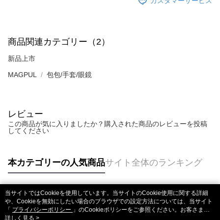
カスタマーサービス
商品関連カテゴリー（2）
新品上市
MAGPUL
包包/手套/眼鏡
レビュー
この商品が気に入りましたか？購入された商品のレビューを投稿
してください
本カテゴリーの人気商品
サイト全体のランキング
当サイトではCookieを使用しています。当サイトのCookie使用に関する詳細
人気タグ
や、Cookieを無効にしたい場合のブラウザでの設定方法については、当サイト
「
プライバシーポリシー
」のCookieポリシーをご参照ください。お客さま
が、当サイトを引き続き使用される場合、当社がサイト利用規約のCookieポリ
詳しく見る >