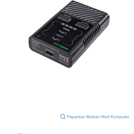
貨到付款-黑貓
keputusan pensijilan dan semakan oleh AFTEE.
NT$200/pesanan | Penghantaran percuma untuk pesanan
2. Amaun perbelanjaan minimum mestilah lebih besar daripada NT$20.
3. Pada masa ini hanya tersedia untuk ahli Taiwan.
NT$2,000 atau lebih
Ketiga, Syarat Perkhidmatan
國家/地區配送
Kadar Penghantaran
Perkhidmatan AFTEE Beli Sekarang Bayar Kemudian disediakan oleh NP
Taiwan, Inc. dan AFTEE akan membuat bil kepada pengguna. AFTEE
akan menggunakan data peribadi yang dikumpul (termasuk nama
pembeli, no. telefon, nama penerima, no. telefon, alamat penerima) untuk
penggunaan perkhidmatan. Sila rujuk kepada "Penyata Pengumpulan
Data Peribadi, Pemprosesan, Penggunaan"
(https://aftee.tw/privacypolicy/
) untuk maklumat lanjut.
Jumlah yang diperakui untuk pengguna kali pertama yang lulus
kelulusan boleh sehingga NT$10,000. Jika pengguna tidak membuat
pembayaran dalam tempoh tersebut, yuran pembayaran lewat sebanyak
20% setahun akan dikenakan. Pengguna bawah umur dikehendaki
mendapatkan kebenaran daripada ibu bapa atau penjaga yang sah
untuk menggunakan AFTEE.
Sila hubungi NP Taiwan Inc. di
cs_tw@netprotections.co.jp
jika anda
Paparkan Butiran Mod Komputer
mempunyai sebarang kebimbangan mengenai pemprosesan dan
penggunaan pada data peribadi. Jika anda tidak bersetuju dengan data
peribadi yang disenaraikan seperti di atas akan dikumpul dan digunakan
oleh AFTEE, sila jangan gunakan perkhidmatan ini.