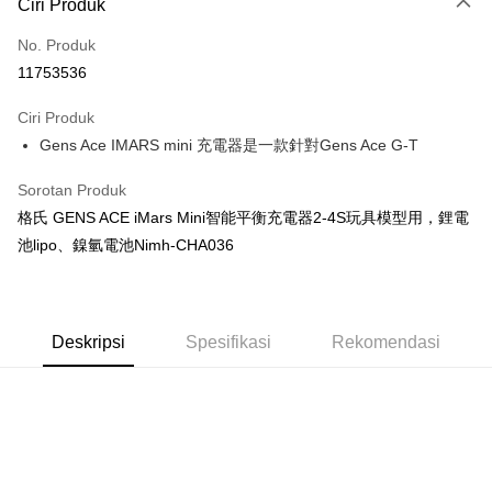
Ciri Produk
Kad Kredit (Bayaran Penuh)
No. Produk
Ansuran Kad Kredit
11753536
3 ansuran pada kadar faedah 0,
NT$293
setiap ansuran
Ciri Produk
21 Bank
Taiwan Cooperative Bank
Bank Komersial Pertama
Pengambilan di Kedai Serbaneka
Gens Ace IMARS mini 充電器是一款針對Gens Ace G-T
Hua Nan Commercial
Chang Hwa Commercial
LINE Pay
Bank
Bank
Sorotan Produk
The Shanghai
Bank Komersial Taipei
Apple Pay
格氏 GENS ACE iMars Mini智能平衡充電器2-4S玩具模型用，鋰電
Commercial & Savings
Fubon
Bank
池lipo、鎳氫電池Nimh-CHA036
JKOPAY
Bank Cathay United
Mega International
Commercial Bank
Easy Wallet
Taiwan Business Bank
Taichung Commercial
Bank
AFTEE
Deskripsi
Spesifikasi
Rekomendasi
HSBC Bank (Taiwan)
Hwatai Bank
Deskripsi
Limited
Pertama, Mengenai Perkhidmatan AFTEE Beli Sekarang Bayar Kemudian
Pemindahan ATM
Union Bank of Taiwan
Far Eastern International
1. Dengan memilih AFTEE sebagai kaedah pembayaran, mesej
Bank
pengesahan AFTEE akan muncul.
Tunai semasa Penghantaran
2. Anda boleh meneruskan pembayaran selepas pengesahan SMS.
Yuanta Commercial Bank
Bank SinoPac
3. Tiada bayaran diperlukan apabila pesanan disahkan. Produk akan
Bank Komersial E.SUN
DBS Bank
dihantar ke alamat yang ditetapkan.