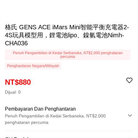
格氏 GENS ACE iMars Mini智能平衡充電器2-
4S玩具模型用，鋰電池lipo、鎳氫電池Nimh-
CHA036
Penuh Pengambilan di Kedai Serbaneka, NT$2,000 penghataran
percuma
Penghantaran Negara/Wilayah
NT$880
Dijual: 0
Pembayaran Dan Penghantaran
Penuh Pengambilan di Kedai Serbaneka, NT$2,000
penghataran percuma
Kaedah Pembayaran