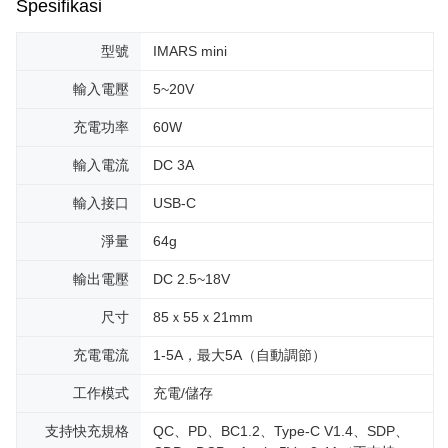
Spesifikasi
型號
IMARS mini
輸入電壓
5~20V
充電功率
60W
輸入電流
DC 3A
輸入接口
USB-C
淨量
64g
輸出電壓
DC 2.5~18V
尺寸
85ｘ55ｘ21mm
充電電流
1-5A，最大5A（自動調節）
工作模式
充電/儲存
支持快充規格
QC、PD、BC1.2、Type-C V1.4、SDP、