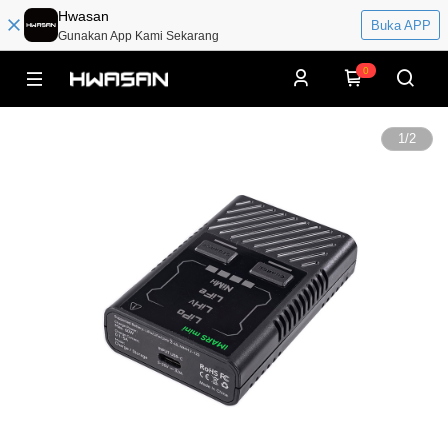
Hwasan
Buka APP
Gunakan App Kami Sekarang
0
1
/
2