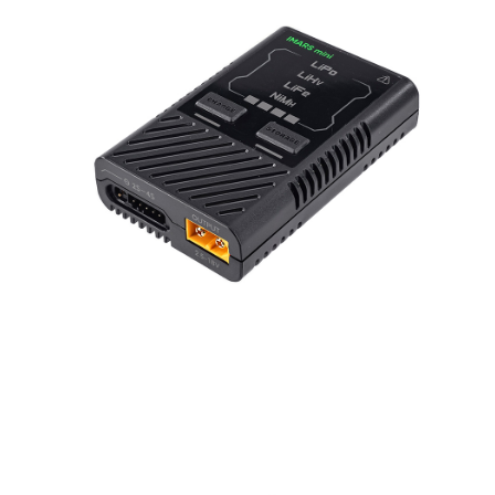
Pilihan Penghantaran
Bank Antarabangsa
Bank CTBC
4. Setelah pesanan disahkan, anda akan menerima SMS pembayaran
Taishin
manakala ahli aplikasi akan menerima pemberitahuan tolak aplikasi
全家取貨付款
Syarikat Kad Kredit
AFTEE.
NT$60/pesanan | Penghantaran percuma untuk pesanan
Rakuten Taiwan
5. Tiada bayaran diperlukan apabila anda menerima produk. Sila buat
pembayaran di empat kedai serbaneka utama, ATM atau perbankan
NT$2,000 atau lebih
dalam talian dengan SMS pembayaran atau pemberitahuan tolak aplikasi
AFTEE.
7-11取貨付款
NT$60/pesanan | Penghantaran percuma untuk pesanan
Sila ambil perhatian bahawa tempoh pembayaran adalah 14 hari. Walau
NT$2,000 atau lebih
bagaimanapun, bagi mereka yang telah memuat turun Aplikasi AFTEE
dan mendaftar sebagai ahli AFTEE boleh menikmati tempoh pembayaran
sehingga 45 hari.
7-11取貨(快速到店)
NT$60/pesanan | Penghantaran percuma untuk pesanan
Tempoh pembayaran dikira dari masa kedai meminta pembayaran anda,
NT$2,000 atau lebih
ditambah dengan bilangan hari yang boleh dilanjutkan oleh AFTEE. Anda
boleh melanjutkan tempoh pembayaran anda sebelum anda menerima
新竹物流
pesanan. Walau bagaimanapun, tiada jaminan bahawa anda boleh
menerima pesanan anda semasa tempoh pembayaran (cth.: produk
NT$200/pesanan | Penghantaran percuma untuk pesanan
prapesanan atau produk yang mungkin mengambil masa yang lebih
NT$2,000 atau lebih
lama untuk dihantar). Oleh itu, anda dikehendaki membuat pembayaran
kepada AFTEE dalam tempoh sama ada anda menerima pesanan.
宅配
Kedua, Sekatan Pembayaran
NT$400/pesanan
1. Jumlah yang diperakui untuk pengguna kali pertama boleh sehingga
NT$10,000. Amaun diperakui sebenar yang diluluskan akan berdasarkan