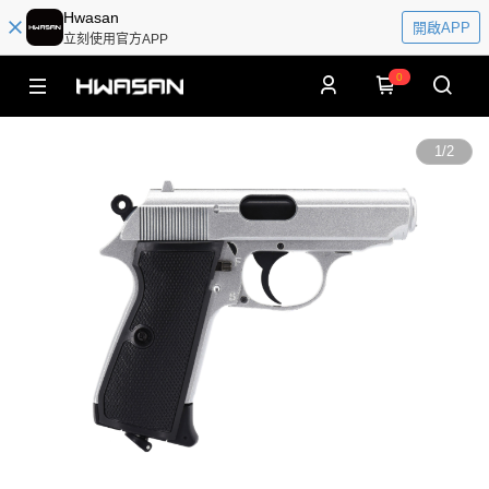
Hwasan
開啟APP
立刻使用官方APP
0
1
/
2