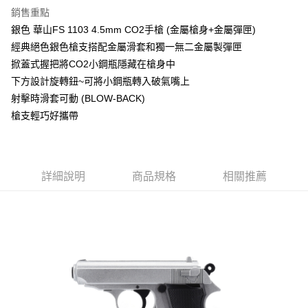
銷售重點
合作金庫商業銀行
第一商業銀行
超商取貨付款
銀色 華山FS 1103 4.5mm CO2手槍 (金屬槍身+金屬彈匣)
華南商業銀行
彰化商業銀行
經典絕色銀色槍支搭配金屬滑套和獨一無二金屬製彈匣
LINE Pay
上海商業儲蓄銀行
台北富邦商業銀行
國泰世華商業銀行
兆豐國際商業銀行
掀蓋式握把將CO2小鋼瓶隱藏在槍身中
Apple Pay
臺灣中小企業銀行
台中商業銀行
下方設計旋轉鈕~可將小鋼瓶轉入破氣嘴上
匯豐（台灣）商業銀行
華泰商業銀行
射擊時滑套可動 (BLOW-BACK)
街口支付
聯邦商業銀行
遠東國際商業銀行
槍支輕巧好攜帶
元大商業銀行
永豐商業銀行
悠遊付
玉山商業銀行
星展（台灣）商業銀行
台新國際商業銀行
中國信託商業銀行
AFTEE先享後付
台灣樂天信用卡公司
相關說明
詳細說明
商品規格
相關推薦
【關於「AFTEE先享後付」】
ATM付款
AFTEE先享後付是「在收到商品之後才付款」的支付方式。 讓您購物簡單
便利好安心！
貨到付款
１．簡單：不需註冊會員、不需綁卡、不需儲值。
２．便利：只要手機號碼，簡訊認證，即可結帳。
３．安心：先確認商品／服務後，再付款。
運送方式
【「AFTEE先享後付」結帳流程】
全家取貨付款
１．於結帳方式選擇「AFTEE先享後付」後，將跳轉至「AFTEE先享後付」
每筆NT$60，滿NT$2,000(含以上)免運費
結帳頁面，進行簡訊認證並確認金額後，即可完成結帳。
２．訂單成立數日內，您將收到繳費通知簡訊。