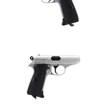
7-11取貨付款
３．收到繳費通知簡訊後14天內，點擊此簡訊中的連結，可透過四大超商／
ATM／網路銀行／等多元方式進行付款，方視為交易完成。
每筆NT$60，滿NT$2,000(含以上)免運費
※ 請注意：結帳手續完成當下不需立刻繳費，但若您需要取消訂單，請聯絡
購買商品的店家。未經商家同意取消之訂單仍視為有效，需透過AFTEE先享
7-11取貨(快速到店)
後付繳納相關費用。
每筆NT$60，滿NT$2,000(含以上)免運費
※ 交易是否成功請以「AFTEE先享後付 」之結帳頁面顯示為準，若有關於
是否繳費成功／繳費後需取消欲退款等相關疑問，請聯繫「AFTEE先享後付
客戶支援中心」
https://netprotections.freshdesk.com/support/home
新竹物流
每筆NT$200，滿NT$2,000(含以上)免運費
【注意事項】
１．透過由恩沛科技股份有限公司提供之「AFTEE先享後付」服務完成之交
宅配
易，需依本服務之必要範圍內提供個人資料，並將交易相關給付款項請求債
權轉讓予恩沛科技股份有限公司。
每筆NT$400
２．關於個人資料處理事宜，請瀏覽以下網址：
https://aftee.tw/terms/#terms3
貨到付款-黑貓
３．未成年的使用者請事先徵得法定代理人或監護人之同意方可使用
每筆NT$200，滿NT$2,000(含以上)免運費
「AFTEE先享後付」，若未經同意申辦者引起之損失，本公司不負相關責
任。
國家/地區配送
查看運費
４．使用「AFTEE先享後付」時，將依據個別帳號之用戶狀況，依本公司即
時審查核予不同之上限額度；若仍有額度不足之情形，本公司將視審查結果
請求用戶進行身份認證。
５．嚴禁一人註冊多個帳號或使用他人資訊註冊。若發現惡意使用之情形，
恩沛科技股份有限公司將有權停止該用戶之使用額度並採取法律行動。