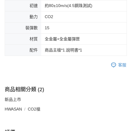
初速
約80±10m/s(4.5鋼珠測試)
動力
CO2
裝彈數
15
材質
全金屬+全金屬彈匣
配件
商品主槍*1.說明書*1
客服
商品相關分類 (2)
新品上市
HWASAN
CO2槍