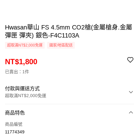
Hwasan華山 FS 4.5mm CO2槍(金屬槍身.金屬
彈匣 彈夾) 銀色-F4C1103A
超取滿NT$2,000免運
國家/地區配送
NT$1,800
已賣出：1件
付款與運送方式
超取滿NT$2,000免運
付款方式
商品特色
信用卡一次付款
商品編號
信用卡分期付款
11774349
3 期 0 利率 每期
NT$600
21家銀行