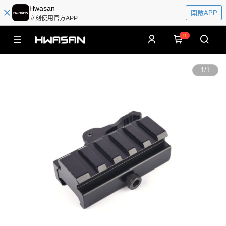
Hwasan
開啟APP
立刻使用官方APP
0
1
/
1