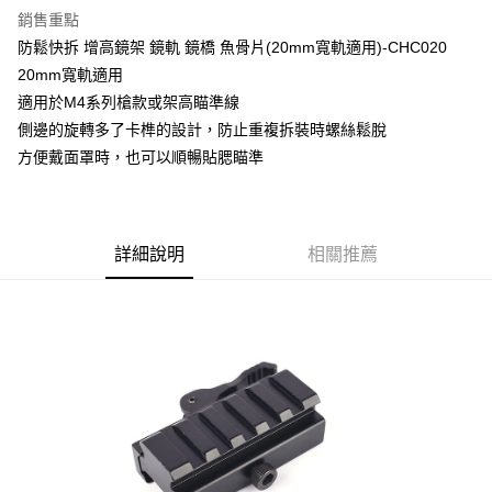
銷售重點
合作金庫商業銀行
第一商業銀行
超商取貨付款
防鬆快拆 增高鏡架 鏡軌 鏡橋 魚骨片(20mm寬軌適用)-CHC020
華南商業銀行
彰化商業銀行
20mm寬軌適用
LINE Pay
上海商業儲蓄銀行
台北富邦商業銀行
國泰世華商業銀行
兆豐國際商業銀行
適用於M4系列槍款或架高瞄準線
Apple Pay
臺灣中小企業銀行
台中商業銀行
側邊的旋轉多了卡榫的設計，防止重複拆裝時螺絲鬆脫
匯豐（台灣）商業銀行
華泰商業銀行
方便戴面罩時，也可以順暢貼腮瞄準
街口支付
聯邦商業銀行
遠東國際商業銀行
元大商業銀行
永豐商業銀行
悠遊付
玉山商業銀行
星展（台灣）商業銀行
台新國際商業銀行
中國信託商業銀行
AFTEE先享後付
詳細說明
相關推薦
台灣樂天信用卡公司
相關說明
【關於「AFTEE先享後付」】
ATM付款
AFTEE先享後付是「在收到商品之後才付款」的支付方式。 讓您購物簡單
便利好安心！
貨到付款
１．簡單：不需註冊會員、不需綁卡、不需儲值。
２．便利：只要手機號碼，簡訊認證，即可結帳。
３．安心：先確認商品／服務後，再付款。
運送方式
【「AFTEE先享後付」結帳流程】
全家取貨付款
１．於結帳方式選擇「AFTEE先享後付」後，將跳轉至「AFTEE先享後付」
每筆NT$60，滿NT$2,000(含以上)免運費
結帳頁面，進行簡訊認證並確認金額後，即可完成結帳。
２．訂單成立數日內，您將收到繳費通知簡訊。