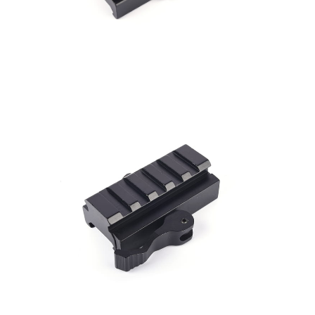
7-11取貨付款
３．收到繳費通知簡訊後14天內，點擊此簡訊中的連結，可透過四大超商／
ATM／網路銀行／等多元方式進行付款，方視為交易完成。
每筆NT$60，滿NT$2,000(含以上)免運費
※ 請注意：結帳手續完成當下不需立刻繳費，但若您需要取消訂單，請聯絡
購買商品的店家。未經商家同意取消之訂單仍視為有效，需透過AFTEE先享
7-11取貨(快速到店)
後付繳納相關費用。
每筆NT$60，滿NT$2,000(含以上)免運費
※ 交易是否成功請以「AFTEE先享後付 」之結帳頁面顯示為準，若有關於
是否繳費成功／繳費後需取消欲退款等相關疑問，請聯繫「AFTEE先享後付
客戶支援中心」
https://netprotections.freshdesk.com/support/home
新竹物流
每筆NT$200，滿NT$2,000(含以上)免運費
【注意事項】
１．透過由恩沛科技股份有限公司提供之「AFTEE先享後付」服務完成之交
宅配
易，需依本服務之必要範圍內提供個人資料，並將交易相關給付款項請求債
權轉讓予恩沛科技股份有限公司。
每筆NT$400
２．關於個人資料處理事宜，請瀏覽以下網址：
https://aftee.tw/terms/#terms3
貨到付款-黑貓
３．未成年的使用者請事先徵得法定代理人或監護人之同意方可使用
每筆NT$200，滿NT$2,000(含以上)免運費
「AFTEE先享後付」，若未經同意申辦者引起之損失，本公司不負相關責
任。
國家/地區配送
查看運費
４．使用「AFTEE先享後付」時，將依據個別帳號之用戶狀況，依本公司即
時審查核予不同之上限額度；若仍有額度不足之情形，本公司將視審查結果
請求用戶進行身份認證。
５．嚴禁一人註冊多個帳號或使用他人資訊註冊。若發現惡意使用之情形，
恩沛科技股份有限公司將有權停止該用戶之使用額度並採取法律行動。