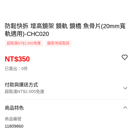
防鬆快拆 增高鏡架 鏡軌 鏡橋 魚骨片(20mm寬
軌適用)-CHC020
超取滿NT$2,000免運
國家/地區配送
NT$350
已賣出：0件
付款與運送方式
超取滿NT$2,000免運
付款方式
商品特色
信用卡一次付款
商品編號
信用卡分期付款
11809860
3 期 0 利率 每期
NT$116
21家銀行