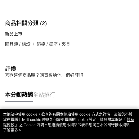
商品相關分類 (2)
新品上市
瞄具類 / 槍燈
鏡橋 / 鏡座 / 夾具
評價
喜歡這個商品嗎？購買後給他一個好評吧
本分類熱銷
全站排行
本網站中使用 cookie，欲查詢有關本網站使用 cookie 方式之詳情，及若您不希
熱門標籤
望在電腦上使用 cookie 時應如何變更電腦的 cookie 設定，請參閱本網站「
隱私
權條款
」之 Cookie 聲明。您繼續使用本網站即表示您同意本公司得按本網站使
用條款之 Cookie 聲明使用 cookie。
了解更多 >