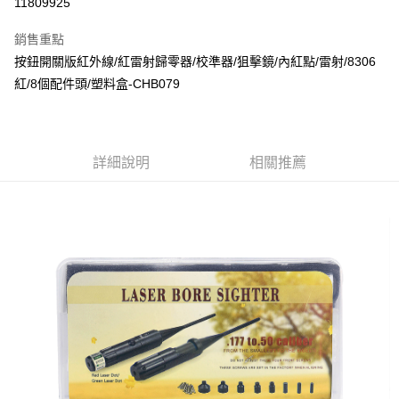
11809925
3 期 0 利率 每期
NT$190
21家銀行
銷售重點
合作金庫商業銀行
第一商業銀行
超商取貨付款
按鈕開關版紅外線/紅雷射歸零器/校準器/狙擊鏡/內紅點/雷射/8306
華南商業銀行
彰化商業銀行
紅/8個配件頭/塑料盒-CHB079
LINE Pay
上海商業儲蓄銀行
台北富邦商業銀行
國泰世華商業銀行
兆豐國際商業銀行
Apple Pay
臺灣中小企業銀行
台中商業銀行
匯豐（台灣）商業銀行
華泰商業銀行
街口支付
聯邦商業銀行
遠東國際商業銀行
詳細說明
相關推薦
元大商業銀行
永豐商業銀行
悠遊付
玉山商業銀行
星展（台灣）商業銀行
台新國際商業銀行
中國信託商業銀行
AFTEE先享後付
台灣樂天信用卡公司
相關說明
【關於「AFTEE先享後付」】
ATM付款
AFTEE先享後付是「在收到商品之後才付款」的支付方式。 讓您購物簡單
便利好安心！
貨到付款
１．簡單：不需註冊會員、不需綁卡、不需儲值。
２．便利：只要手機號碼，簡訊認證，即可結帳。
３．安心：先確認商品／服務後，再付款。
運送方式
【「AFTEE先享後付」結帳流程】
全家取貨付款
１．於結帳方式選擇「AFTEE先享後付」後，將跳轉至「AFTEE先享後付」