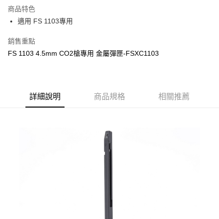
商品特色
合作金庫商業銀行
第一商業銀行
超商取貨付款
適用 FS 1103專用
華南商業銀行
彰化商業銀行
LINE Pay
上海商業儲蓄銀行
台北富邦商業銀行
銷售重點
國泰世華商業銀行
兆豐國際商業銀行
Apple Pay
FS 1103 4.5mm CO2槍專用 金屬彈匣-FSXC1103
臺灣中小企業銀行
台中商業銀行
匯豐（台灣）商業銀行
華泰商業銀行
街口支付
聯邦商業銀行
遠東國際商業銀行
元大商業銀行
永豐商業銀行
悠遊付
玉山商業銀行
詳細說明
商品規格
星展（台灣）商業銀行
相關推薦
台新國際商業銀行
中國信託商業銀行
AFTEE先享後付
台灣樂天信用卡公司
相關說明
【關於「AFTEE先享後付」】
ATM付款
AFTEE先享後付是「在收到商品之後才付款」的支付方式。 讓您購物簡單
便利好安心！
貨到付款
１．簡單：不需註冊會員、不需綁卡、不需儲值。
２．便利：只要手機號碼，簡訊認證，即可結帳。
３．安心：先確認商品／服務後，再付款。
運送方式
【「AFTEE先享後付」結帳流程】
全家取貨付款
１．於結帳方式選擇「AFTEE先享後付」後，將跳轉至「AFTEE先享後付」
每筆NT$60，滿NT$2,000(含以上)免運費
結帳頁面，進行簡訊認證並確認金額後，即可完成結帳。
２．訂單成立數日內，您將收到繳費通知簡訊。