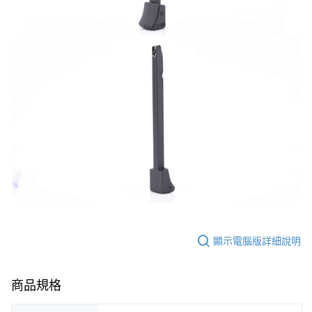
7-11取貨付款
３．收到繳費通知簡訊後14天內，點擊此簡訊中的連結，可透過四大超商／
ATM／網路銀行／等多元方式進行付款，方視為交易完成。
每筆NT$60，滿NT$2,000(含以上)免運費
※ 請注意：結帳手續完成當下不需立刻繳費，但若您需要取消訂單，請聯絡
購買商品的店家。未經商家同意取消之訂單仍視為有效，需透過AFTEE先享
7-11取貨(快速到店)
後付繳納相關費用。
每筆NT$60，滿NT$2,000(含以上)免運費
※ 交易是否成功請以「AFTEE先享後付 」之結帳頁面顯示為準，若有關於
是否繳費成功／繳費後需取消欲退款等相關疑問，請聯繫「AFTEE先享後付
客戶支援中心」
https://netprotections.freshdesk.com/support/home
新竹物流
每筆NT$200，滿NT$2,000(含以上)免運費
【注意事項】
１．透過由恩沛科技股份有限公司提供之「AFTEE先享後付」服務完成之交
宅配
易，需依本服務之必要範圍內提供個人資料，並將交易相關給付款項請求債
權轉讓予恩沛科技股份有限公司。
每筆NT$400
２．關於個人資料處理事宜，請瀏覽以下網址：
https://aftee.tw/terms/#terms3
貨到付款-黑貓
３．未成年的使用者請事先徵得法定代理人或監護人之同意方可使用
每筆NT$200，滿NT$2,000(含以上)免運費
「AFTEE先享後付」，若未經同意申辦者引起之損失，本公司不負相關責
任。
國家/地區配送
查看運費
４．使用「AFTEE先享後付」時，將依據個別帳號之用戶狀況，依本公司即
顯示電腦版詳細說明
時審查核予不同之上限額度；若仍有額度不足之情形，本公司將視審查結果
請求用戶進行身份認證。
５．嚴禁一人註冊多個帳號或使用他人資訊註冊。若發現惡意使用之情形，
商品規格
恩沛科技股份有限公司將有權停止該用戶之使用額度並採取法律行動。