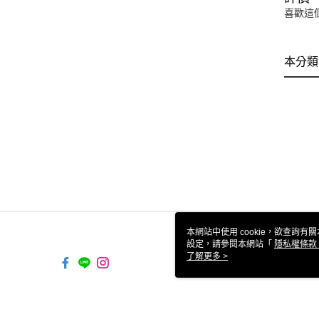
喜歡這
本分類
本網站中使用 cookie，欲查詢有關
設定，請參閱本網站「
隱私權條款
使用 cookie。
了解更多 >