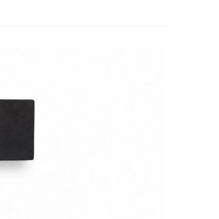
際商業銀行
中國信託商業銀行
享後付
天信用卡公司
FTEE先享後付」】
先享後付是「在收到商品之後才付款」的支付方式。 讓您購物簡單
心！
：不需註冊會員、不需綁卡、不需儲值。
：只要手機號碼，簡訊認證，即可結帳。
：先確認商品／服務後，再付款。
EE先享後付」結帳流程】
方式選擇「AFTEE先享後付」後，將跳轉至「AFTEE先享後
付款
頁面，進行簡訊認證並確認金額後，即可完成結帳。
0，滿NT$2,000(含以上)免運費
成立數日內，您將收到繳費通知簡訊。
費通知簡訊後14天內，點擊此簡訊中的連結，可透過四大超商
網路銀行／等多元方式進行付款，方視為交易完成。
付款
：結帳手續完成當下不需立刻繳費，但若您需要取消訂單，請聯
0，滿NT$2,000(含以上)免運費
的店家。未經商家同意取消之訂單仍視為有效，需透過AFTEE
繳納相關費用。
(快速到店)
否成功請以「AFTEE先享後付 」之結帳頁面顯示為準，若有關於
功／繳費後需取消欲退款等相關疑問，請聯繫「AFTEE先享後
0，滿NT$2,000(含以上)免運費
援中心」
https://netprotections.freshdesk.com/support/home
項】
00，滿NT$2,000(含以上)免運費
恩沛科技股份有限公司提供之「AFTEE先享後付」服務完成之