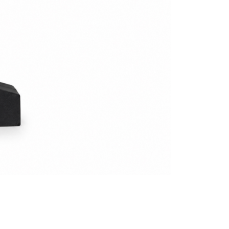
依本服務之必要範圍內提供個人資料，並將交易相關給付款項請
讓予恩沛科技股份有限公司。
個人資料處理事宜，請瀏覽以下網址：
00
ee.tw/terms/#terms3
年的使用者請事先徵得法定代理人或監護人之同意方可使用
黑貓
E先享後付」，若未經同意申辦者引起之損失，本公司不負相關責
00，滿NT$2,000(含以上)免運費
AFTEE先享後付」時，將依據個別帳號之用戶狀況，依本公司
配送
查看運費
核予不同之上限額度；若仍有額度不足之情形，本公司將視審查
用戶進行身份認證。
一人註冊多個帳號或使用他人資訊註冊。若發現惡意使用之情
科技股份有限公司將有權停止該用戶之使用額度並採取法律行