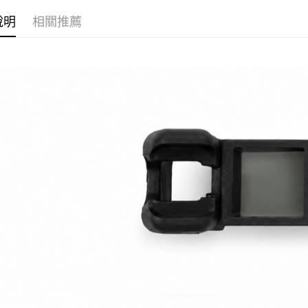
台新國
AFTEE先
說明
相關推薦
台灣樂
相關說明
【關於「A
ATM付款
AFTEE
便利好安
貨到付款
１．簡單
２．便利
３．安心
運送方式
【「AFT
１．於結帳
全家取貨
付」結帳
每筆NT$6
２．訂單
３．收到繳
／ATM／
7-11取貨
※ 請注意
每筆NT$6
絡購買商品
先享後付
7-11取貨
※ 交易是
是否繳費成
每筆NT$6
付客戶支
新竹物流
【注意事
每筆NT$2
１．透過由