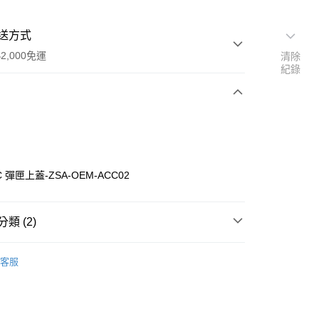
送方式
2,000免運
清除
紀錄
次付款
期付款
0 利率 每期
NT$23
21家銀行
CC 彈匣上蓋-ZSA-OEM-ACC02
庫商業銀行
第一商業銀行
付款
業銀行
彰化商業銀行
業儲蓄銀行
台北富邦商業銀行
類 (2)
華商業銀行
兆豐國際商業銀行
小企業銀行
台中商業銀行
客服
台灣）商業銀行
華泰商業銀行
件
零件
業銀行
遠東國際商業銀行
業銀行
永豐商業銀行
業銀行
星展（台灣）商業銀行