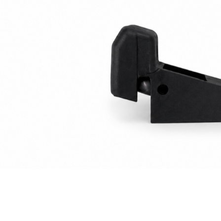
交易，需
宅配
求債權轉
２．關於
每筆NT$4
https://aft
３．未成
貨到付款-
「AFTE
每筆NT$2
任。
４．使用「
國家/地區
即時審查
結果請求
５．嚴禁
形，恩沛
動。