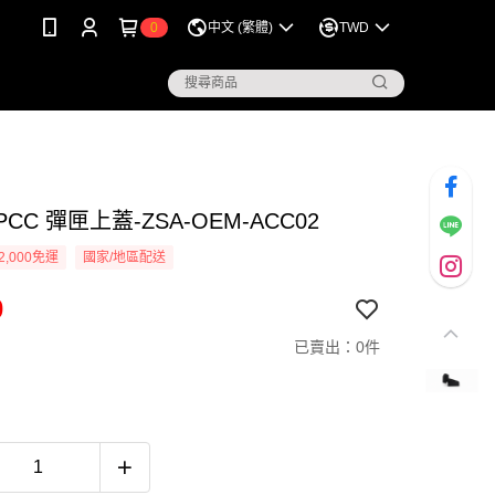
0
中文 (繁體)
TWD
 PCC 彈匣上蓋-ZSA-OEM-ACC02
2,000免運
國家/地區配送
0
已賣出：0件