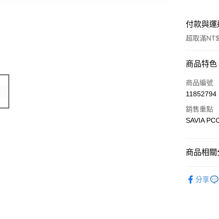
付款與運
超取滿NT$
付款方式
商品特色
信用卡一
商品編號
11852794
信用卡分
銷售重點
3 期 
SAVIA P
合作金
超商取貨
華南商
LINE Pay
上海商
商品相關分
國泰世
Apple Pay
新品上市
臺灣中
分享
匯豐（
改裝 / 零
街口支付
聯邦商
元大商
悠遊付
玉山商