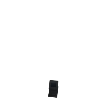
ATM／網路銀行／等多元方式進行付款，方視為交易完成。
每筆NT$60，滿NT$2,000(含以上)免運費
※ 請注意：結帳手續完成當下不需立刻繳費，但若您需要取消訂單，請聯絡
購買商品的店家。未經商家同意取消之訂單仍視為有效，需透過AFTEE先享
7-11取貨(快速到店)
後付繳納相關費用。
每筆NT$60，滿NT$2,000(含以上)免運費
※ 交易是否成功請以「AFTEE先享後付 」之結帳頁面顯示為準，若有關於
是否繳費成功／繳費後需取消欲退款等相關疑問，請聯繫「AFTEE先享後付
客戶支援中心」
https://netprotections.freshdesk.com/support/home
新竹物流
每筆NT$200，滿NT$2,000(含以上)免運費
【注意事項】
１．透過由恩沛科技股份有限公司提供之「AFTEE先享後付」服務完成之交
宅配
易，需依本服務之必要範圍內提供個人資料，並將交易相關給付款項請求債
權轉讓予恩沛科技股份有限公司。
每筆NT$400
２．關於個人資料處理事宜，請瀏覽以下網址：
https://aftee.tw/terms/#terms3
貨到付款-黑貓
３．未成年的使用者請事先徵得法定代理人或監護人之同意方可使用
每筆NT$200，滿NT$2,000(含以上)免運費
「AFTEE先享後付」，若未經同意申辦者引起之損失，本公司不負相關責
任。
國家/地區配送
查看運費
４．使用「AFTEE先享後付」時，將依據個別帳號之用戶狀況，依本公司即
時審查核予不同之上限額度；若仍有額度不足之情形，本公司將視審查結果
請求用戶進行身份認證。
５．嚴禁一人註冊多個帳號或使用他人資訊註冊。若發現惡意使用之情形，
恩沛科技股份有限公司將有權停止該用戶之使用額度並採取法律行動。