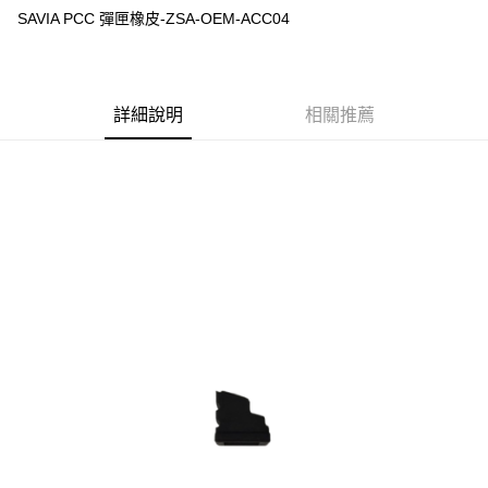
合作金庫商業銀行
第一商業銀行
超商取貨付款
SAVIA PCC 彈匣橡皮-ZSA-OEM-ACC04
華南商業銀行
彰化商業銀行
LINE Pay
上海商業儲蓄銀行
台北富邦商業銀行
國泰世華商業銀行
兆豐國際商業銀行
Apple Pay
臺灣中小企業銀行
台中商業銀行
詳細說明
相關推薦
匯豐（台灣）商業銀行
華泰商業銀行
街口支付
聯邦商業銀行
遠東國際商業銀行
元大商業銀行
永豐商業銀行
悠遊付
玉山商業銀行
星展（台灣）商業銀行
台新國際商業銀行
中國信託商業銀行
AFTEE先享後付
台灣樂天信用卡公司
相關說明
【關於「AFTEE先享後付」】
ATM付款
AFTEE先享後付是「在收到商品之後才付款」的支付方式。 讓您購物簡單
便利好安心！
貨到付款
１．簡單：不需註冊會員、不需綁卡、不需儲值。
２．便利：只要手機號碼，簡訊認證，即可結帳。
３．安心：先確認商品／服務後，再付款。
運送方式
【「AFTEE先享後付」結帳流程】
全家取貨付款
１．於結帳方式選擇「AFTEE先享後付」後，將跳轉至「AFTEE先享後付」
每筆NT$60，滿NT$2,000(含以上)免運費
結帳頁面，進行簡訊認證並確認金額後，即可完成結帳。
２．訂單成立數日內，您將收到繳費通知簡訊。
7-11取貨付款
３．收到繳費通知簡訊後14天內，點擊此簡訊中的連結，可透過四大超商／